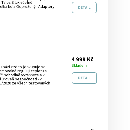
 Talos S lux včetně
 Velká kola Odpružený Adaptéry
DETAIL
4 999 Kč
Skladem
ou bázi >zde< (dokupuje se
amovolně regulují teplotu a
e™ pohodlně vytáhnete a v
DETAIL
í úroveň bezpečnosti - v
 5/2020 ze všech testovaných