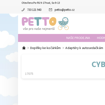
Otevřeno Po-Pá 9-17hod, So 9-13
733 121 943
petto
@
petto.cz
NAŠE PRODEJNA
HODN
Doplňky ke kočárkům
Adaptéry k autosedačkám
CYB
17075