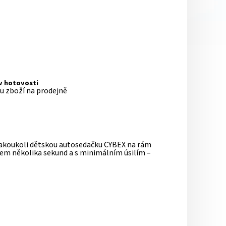
 v hotovosti
pu zboží na prodejně
jakoukoli dětskou autosedačku CYBEX na rám
hem několika sekund a s minimálním úsilím –