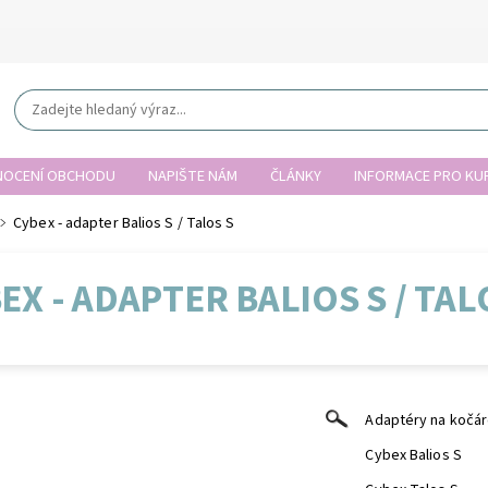
OCENÍ OBCHODU
NAPIŠTE NÁM
ČLÁNKY
INFORMACE PRO KUP
Cybex - adapter Balios S / Talos S
EX - ADAPTER BALIOS S / TAL
Adaptéry na kočár
Cybex Balios S