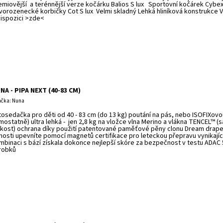
emiovější a terénnější verze kočárku Balios S lux Sportovní kočárek Cybex
vorozenecké korbičky Cot S lux Velmi skladný Lehká hliníková konstrukce
dispozici >zde<
NA - PIPA NEXT (40-83 CM)
čka: Nuna
tosedačka pro děti od 40 - 83 cm (do 13 kg) poutání na pás, nebo ISOFIXov
mostatně) ultra lehká - jen 2,8 kg na vložce vlna Merino a vlákna TENCEL™ (s
hkost) ochrana díky použití patentované paměťové pěny clonu Dream drap
chosti upevníte pomocí magnetů certifikace pro leteckou přepravu vynikajíc
mbinaci s bází získala dokonce nejlepší skóre za bezpečnost v testu ADAC
robků