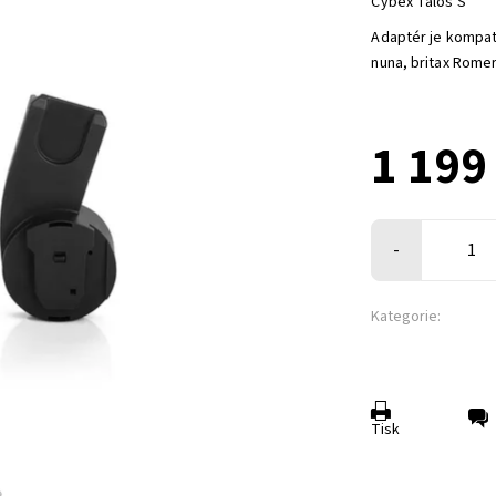
Cybex Talos S
Adaptér je kompati
nuna, britax Rome
1 199
-
Kategorie:
Tisk