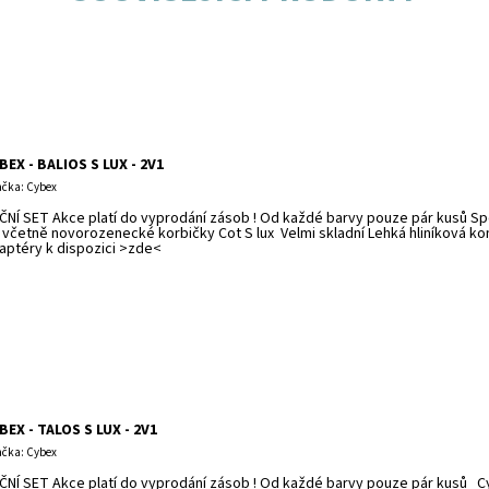
BEX - BALIOS S LUX - 2V1
čka: Cybex
ČNÍ SET Akce platí do vyprodání zásob ! Od každé barvy pouze pár kusů Sp
x včetně novorozenecké korbičky Cot S lux Velmi skladní Lehká hliníková 
aptéry k dispozici >zde<
BEX - TALOS S LUX - 2V1
čka: Cybex
ČNÍ SET Akce platí do vyprodání zásob ! Od každé barvy pouze pár kusů Cyb