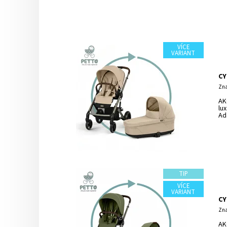
VÍCE
VARIANT
CY
Zna
AK
lu
Ad
TIP
VÍCE
VARIANT
CY
Zna
AK