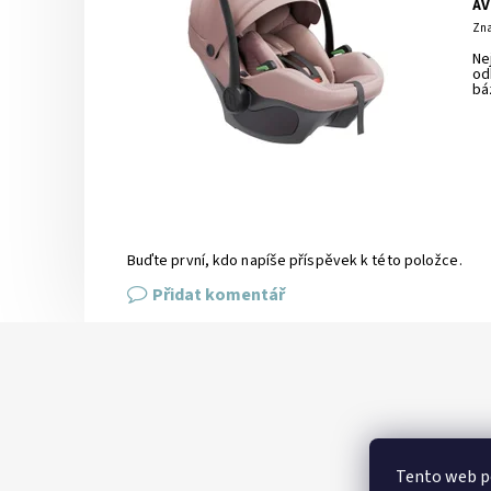
AV
Zna
Ne
od
bá
Buďte první, kdo napíše příspěvek k této položce.
Přidat komentář
Tento web p