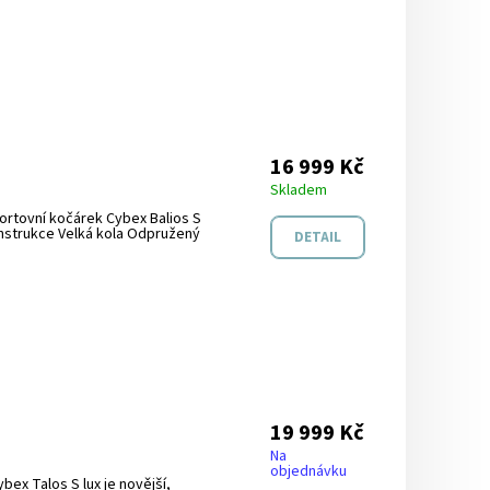
16 999 Kč
Skladem
ortovní kočárek Cybex Balios S
konstrukce Velká kola Odpružený
DETAIL
19 999 Kč
Na
objednávku
ex Talos S lux je novější,