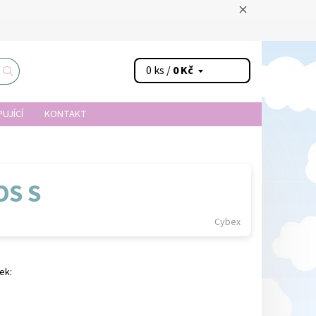
0 ks /
0 Kč
UJÍCÍ
KONTAKT
OS S
Cybex
ek: