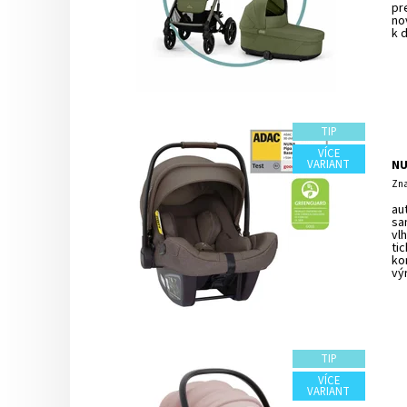
pr
no
k 
TIP
VÍCE
VARIANT
NU
Zna
au
sa
vl
ti
ko
vý
TIP
VÍCE
VARIANT