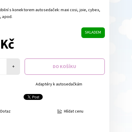
bilní s konektorem autosedaček: maxi cosi, joie, cybex,
r, apod.
SKLADEM
 Kč
+
Adaptéry k autosedačkám
Hlídat cenu
Dotaz