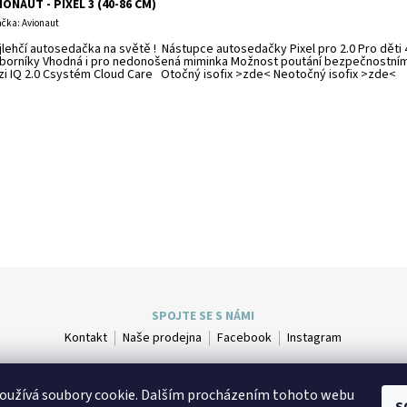
IONAUT - PIXEL 3 (40-86 CM)
čka: Avionaut
jlehčí autosedačka na světě ! Nástupce autosedačky Pixel pro 2.0 Pro dět
borníky Vhodná i pro nedonošená miminka Možnost poutání bezpečnostním
zi IQ 2.0 Csystém Cloud Care Otočný isofix >zde< Neotočný isofix >zde<
SPOJTE SE S NÁMI
Kontakt
Naše prodejna
Facebook
Instagram
oužívá soubory cookie. Dalším procházením tohoto webu