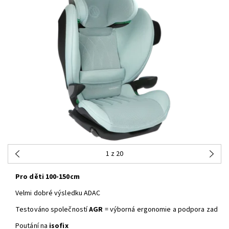
1
z 20
Pro děti 100-150cm
Velmi dobré výsledku ADAC
Testováno společností
AGR
= výborná ergonomie a podpora zad
Poutání na
isofix