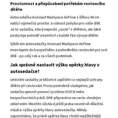
Prostornost a přizpůsobení potřebám rostoucího
dítěte
Autosedačka Avionaut MaxSpace AirFlow s šířkou 44 cm
nabízí výjimečný prostor a volnost pohybu pro vaše dítě.
Je to sedačka, která nejenže „roste" s dítětem, ale také
poskytuje pohodlí a komfort v každé fázi vývoje dítěte.
Výběrem autosedačky Avionaut MaxSpace AirFlow
investujete do bezpečného a pohodlného cestování pro své
dítě - po celý rok a za všech podmínek.
Jak správně nastavit výšku opěrky hlavy v
autosedačce?
Umístění sedačky je klíčem k zajištění co nejlepší ochrany
dítěte při cestování. Proto podrobně studujeme, jak
sedačku upevnit pomocí systému ISOFIX nebo
bezpečnostních pásů. Dítě připravíme na cestu vhodným
oblečením. Mezitím zůstává ještě jedna nesmírně důležitá
otázka: výška opěrky hlavy autosedačky. Někdy
zapomínáme, že právě opěrka hlavy chrání nejdůležitější