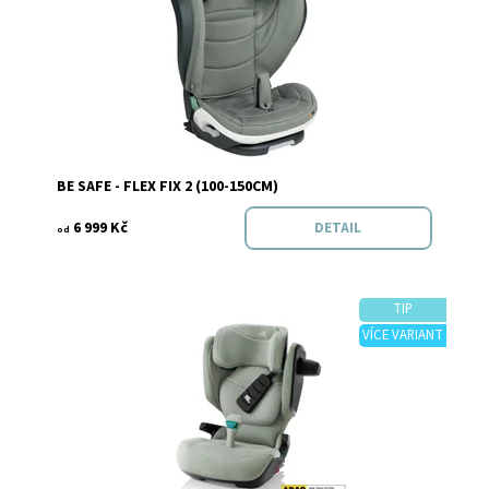
Značka:
Be safe
BE SAFE - FLEX FIX 2 (100-150CM)
6 999 Kč
DETAIL
od
TIP
VÍCE VARIANT
Dostupnost:
Skladem