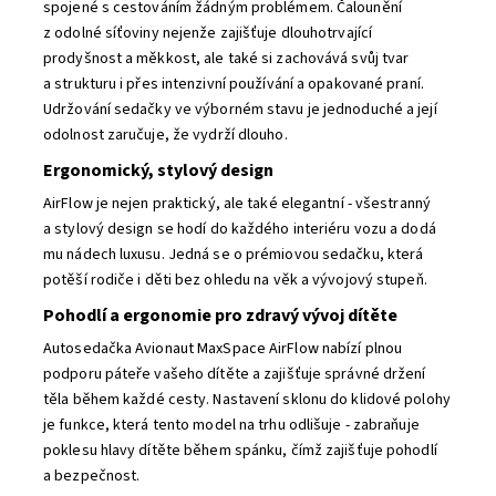
spojené s cestováním žádným problémem. Čalounění
z odolné síťoviny nejenže zajišťuje dlouhotrvající
prodyšnost a měkkost, ale také si zachovává svůj tvar
a strukturu i přes intenzivní používání a opakované praní.
Udržování sedačky ve výborném stavu je jednoduché a její
odolnost zaručuje, že vydrží dlouho.
Ergonomický, stylový design
AirFlow je nejen praktický, ale také elegantní - všestranný
a stylový design se hodí do každého interiéru vozu a dodá
mu nádech luxusu. Jedná se o prémiovou sedačku, která
potěší rodiče i děti bez ohledu na věk a vývojový stupeň.
Pohodlí a ergonomie pro zdravý vývoj dítěte
Autosedačka Avionaut MaxSpace AirFlow nabízí plnou
podporu páteře vašeho dítěte a zajišťuje správné držení
těla během každé cesty. Nastavení sklonu do klidové polohy
je funkce, která tento model na trhu odlišuje - zabraňuje
poklesu hlavy dítěte během spánku, čímž zajišťuje pohodlí
a bezpečnost.