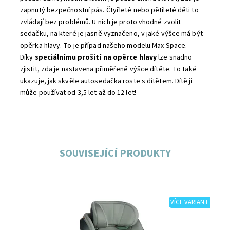
zapnutý bezpečnostní pás. Čtyřleté nebo pětileté děti to
zvládají bez problémů. U nich je proto vhodné zvolit
sedačku, na které je jasně vyznačeno, v jaké výšce má být
opěrka hlavy. To je případ našeho modelu Max Space.
Díky
speciálnímu prošití na opěrce hlavy
lze snadno
zjistit, zda je nastavena přiměřeně výšce dítěte. To také
ukazuje, jak skvěle autosedačka roste s dítětem. Dítě ji
může používat od 3,5 let až do 12 let!
SOUVISEJÍCÍ PRODUKTY
VÍCE VARIANT
Dostupnost:
Skladem