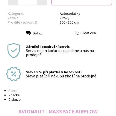
Kategorie:
Autosedačky
Záruka:
2 roky
Pro dítě velikosti (?):
100 - 150 cm
Hlídat cenu
Dotaz
Tisk
Záruční i pozáruční servis
Servis nejen kočárku zajistíme u nás na
prodejně
Sleva 5 % při platbě v hotovosti
Sleva platí při nákupu zboží na prodejně
Popis
Značka
Diskuze
AVIONAUT - MAXSPACE AIRFLOW