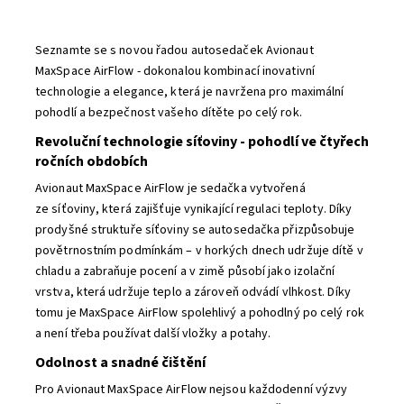
Seznamte se s novou řadou autosedaček Avionaut
MaxSpace AirFlow - dokonalou kombinací inovativní
technologie a elegance, která je navržena pro maximální
pohodlí a bezpečnost vašeho dítěte po celý rok.
Revoluční technologie síťoviny - pohodlí ve čtyřech
ročních obdobích
Avionaut MaxSpace AirFlow je sedačka vytvořená
ze síťoviny, která zajišťuje vynikající regulaci teploty. Díky
prodyšné struktuře síťoviny se autosedačka přizpůsobuje
povětrnostním podmínkám – v horkých dnech udržuje dítě v
chladu a zabraňuje pocení a v zimě působí jako izolační
vrstva, která udržuje teplo a zároveň odvádí vlhkost. Díky
tomu je MaxSpace AirFlow spolehlivý a pohodlný po celý rok
a není třeba používat další vložky a potahy.
Odolnost a snadné čištění
Pro Avionaut MaxSpace AirFlow nejsou každodenní výzvy