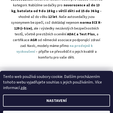
kategorii. Nabízíme sedačky pro
novorozence až do 13
kg
,
batolata od 9 do 18 kg
a
větší děti od 15 do 36 kg
–
vhodné až do věku
12 let
. Naše autosedačky jsou
synonymem bezpečí, což dokládají nejenom
norma ECE R-
129 (i-Size)
, ale i výsledky nezávislých bezpečnostních
testů, včetně prestižních ocenění
ADAC a Test Plus
, a
certifikace
AGR
od německé asociace podporující zdraví
zad. Navíc, modely máme přímo
na prodejně k
vyzkoušení
– přijďte se přesvědčit o jejich kvalitě a
komfortu pro vaše děti.
Tento web používá soubory cookie. Dalším procházením
SPOJTE SE S NÁMI
tohoto webu vyjadřujete souhlas s jejich používáním.. Více
Kontakt
Naše prodejna
Facebook
Instagram
informací
zde
.
NASTAVENÍ
2026 © Petto.cz, všechna práva vyhrazena