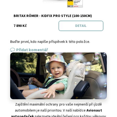
Značka:
BRITAX RÖMER
BRITAX RÖMER - KIDFIX PRO STYLE (100-150CM)
7 890 Kč
DETAIL
Buďte první, kdo napíše příspěvek k této položce.
Přidat komentář
Zajištění maximální ochrany pro vaše nejmenší při jízdě
automobilem je naší prioritou. V naší nabídce
Avionaut
autosedaček
naleznete ideální řešení pro každou věkovou