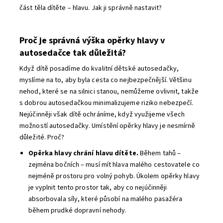
část těla dítěte – hlavu. Jak ji správně nastavit?
Proč je správná výška opěrky hlavy v
autosedačce tak důležitá?
Když dítě posadíme do kvalitní dětské autosedačky,
myslíme na to, aby byla cesta co nejbezpečnější. Většinu
nehod, které se na silnici stanou, nemůžeme ovlivnit, takže
s dobrou autosedačkou minimalizujeme riziko nebezpečí.
Nejúčinněji však dítě ochráníme, když využijeme všech
možností autosedačky. Umístění opěrky hlavy je nesmírně
důležité. Proč?
Opěrka hlavy chrání hlavu dítěte.
Během tahů –
zejména bočních – musí mít hlava malého cestovatele co
nejméně prostoru pro volný pohyb. Úkolem opěrky hlavy
je vyplnit tento prostor tak, aby co nejúčinněji
absorbovala síly, které působí na malého pasažéra
během prudké dopravní nehody.