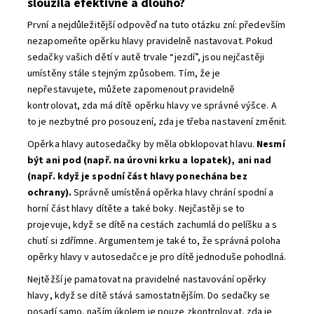
sloužila efektivně a dlouho?
První a nejdůležitější odpověď na tuto otázku zní: především
nezapomeňte opěrku hlavy pravidelně nastavovat. Pokud
sedačky vašich dětí v autě trvale “jezdí”, jsou nejčastěji
umístěny stále stejným způsobem. Tím, že je
nepřestavujete, můžete zapomenout pravidelně
kontrolovat, zda má dítě opěrku hlavy ve správné výšce. A
to je nezbytné pro posouzení, zda je třeba nastavení změnit.
Opěrka hlavy autosedačky by měla obklopovat hlavu.
Nesmí
být ani pod (např. na úrovni krku a lopatek), ani nad
(např. když je spodní část hlavy ponechána bez
ochrany).
Správně umístěná opěrka hlavy chrání spodní a
horní část hlavy dítěte a také boky. Nejčastěji se to
projevuje, když se dítě na cestách zachumlá do pelíšku a s
chutí si zdřímne. Argumentem je také to, že správná poloha
opěrky hlavy v autosedačce je pro dítě jednoduše pohodlná.
Nejtěžší je pamatovat na pravidelné nastavování opěrky
hlavy, když se dítě stává samostatnějším. Do sedačky se
posadí samo, naším úkolem je pouze zkontrolovat, zda je