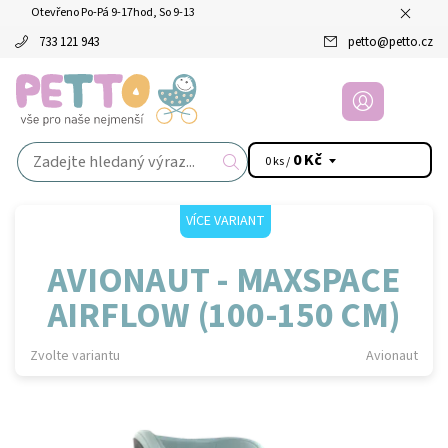
Otevřeno Po-Pá 9-17hod, So 9-13
733 121 943
petto
@
petto.cz
0 Kč
0 ks /
VÍCE VARIANT
AVIONAUT - MAXSPACE
AIRFLOW (100-150 CM)
Zvolte variantu
Avionaut