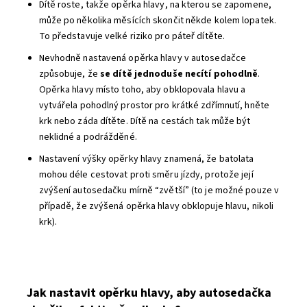
Dítě roste, takže opěrka hlavy, na kterou se zapomene,
může po několika měsících skončit někde kolem lopatek.
To představuje velké riziko pro páteř dítěte.
Nevhodně nastavená opěrka hlavy v autosedačce
způsobuje, že
se dítě jednoduše necítí pohodlně
.
Opěrka hlavy místo toho, aby obklopovala hlavu a
vytvářela pohodlný prostor pro krátké zdřímnutí, hněte
krk nebo záda dítěte. Dítě na cestách tak může být
neklidné a podrážděné.
Nastavení výšky opěrky hlavy znamená, že batolata
mohou déle cestovat proti směru jízdy, protože její
zvýšení autosedačku mírně “zvětší” (to je možné pouze v
případě, že zvýšená opěrka hlavy obklopuje hlavu, nikoli
krk).
Jak nastavit opěrku hlavy, aby autosedačka