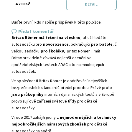
4 290 Kč
DETAIL
Buďte první, kdo napíše příspěvek k této položce.
Přidat komentář
Britax Römer má řešení na všechno
, ať už hledáte
autosedačku pro
novorozence
, pokračující
pro batole
, či
velkou sedačku
pro školáky,
Britax Römer ji má!
Britax pravidelně získává nejlepší ocenění ve
spotřebitelských testech ADAC a to na mnoho jejich
autosedaček.
Ve společnosti Britax Römer je dodržování nejvyšších
bezpečnostních standardů přední prioritou. Právě proto
jsou průkopníky
interních dynamických testů a v Evropě
provozují dvě zařízení světové třídy pro dětské
autosedačky.
V roce 2017 zahájili jedny z
nejmodernějších a technicky
nejpokročilejších nárazových zkoušek
pro dětské
autosedačky na světě.