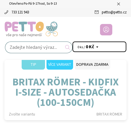
Otevřeno Po-Pá 9-17hod, So 9-13
733 121 943
petto
@
petto.cz
0 Kč
0 ks /
TIP
VÍCE VARIANT
DOPRAVA ZDARMA
BRITAX RÖMER - KIDFIX
I-SIZE - AUTOSEDAČKA
(100-150CM)
Zvolte variantu
BRITAX RÖMER