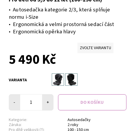
• Autosedačka kategorie 2/3, která splňuje
normu i-Size
• Ergonomická a velmi prostorná sedací část
• Ergonomická opěrka hlavy
ZVOLTE VARIANTU
5 490 Kč
VARIANTA
-
+
Kategorie:
Autosedačky
Záruka:
2 roky
Pro dítě velikosti (?):
100 - 150 cm