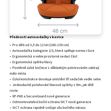
Přednosti autosedačky v kostce
• Pro děti od 3,5 do 12 let (100–150 cm)
• Autosedačka kategorie 2/3, která splňuje normu i-Size
• Ergonomická a velmi prostorná sedací část
• Ergonomická opěrka hlavy
• Poměrně úzké bočnice s důkladným polstrováním zabírají
málo místa
• Úzká konstrukce dovoluje umístění tří sedaček vedle sebe
• Jednoduché polohování hlavové opěrky s tím, jak dítě
roste
• XP-PAD a SecureGuard nové generace
• Odmontovatelná boční ochrana SICT nové generace
• SICT ochrana rapidně snižuje sílu bočního nárazu