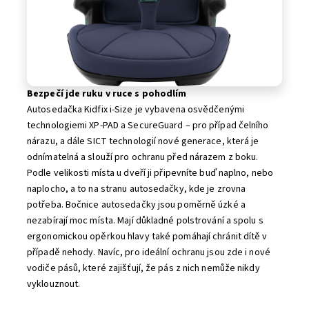
Bezpečí jde ruku v ruce s pohodlím
Autosedačka Kidfix i-Size je vybavena osvědčenými
technologiemi XP-PAD a SecureGuard – pro případ čelního
nárazu, a dále SICT technologií nové generace, která je
odnímatelná a slouží pro ochranu před nárazem z boku.
Podle velikosti místa u dveří ji připevníte buď naplno, nebo
naplocho, a to na stranu autosedačky, kde je zrovna
potřeba. Bočnice autosedačky jsou poměrně úzké a
nezabírají moc místa. Mají důkladné polstrování a spolu s
ergonomickou opěrkou hlavy také pomáhají chránit dítě v
případě nehody. Navíc, pro ideální ochranu jsou zde i nové
vodiče pásů, které zajišťují, že pás z nich nemůže nikdy
vyklouznout.