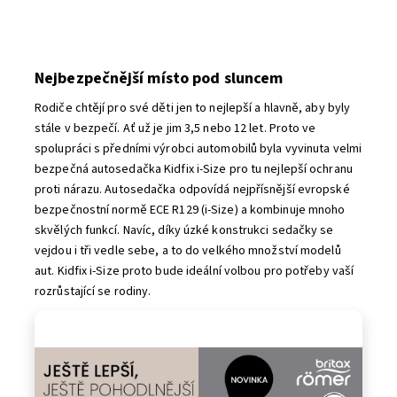
Nejbezpečnější místo pod sluncem
Rodiče chtějí pro své děti jen to nejlepší a hlavně, aby byly
stále v bezpečí. Ať už je jim 3,5 nebo 12 let. Proto ve
spolupráci s předními výrobci automobilů byla vyvinuta velmi
bezpečná autosedačka Kidfix i-Size pro tu nejlepší ochranu
proti nárazu. Autosedačka odpovídá nejpřísnější evropské
bezpečnostní normě ECE R129 (i-Size) a kombinuje mnoho
skvělých funkcí. Navíc, díky úzké konstrukci sedačky se
vejdou i tři vedle sebe, a to do velkého množství modelů
aut. Kidfix i-Size proto bude ideální volbou pro potřeby vaší
rozrůstající se rodiny.