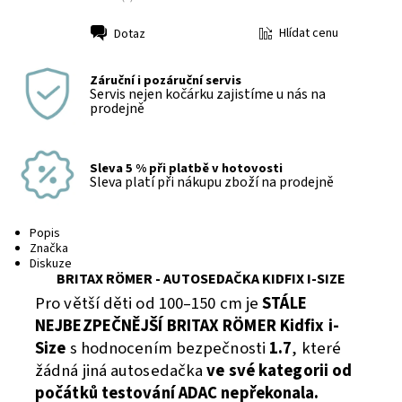
Hlídat cenu
Dotaz
Tisk
Záruční i pozáruční servis
Servis nejen kočárku zajistíme u nás na
prodejně
Sleva 5 % při platbě v hotovosti
Sleva platí při nákupu zboží na prodejně
Popis
Značka
Diskuze
BRITAX RÖMER - AUTOSEDAČKA KIDFIX I-SIZE
Pro větší děti od 100–150 cm je
STÁLE
NEJBEZPEČNĚJŠÍ BRITAX RÖMER Kidfix i-
Size
s hodnocením bezpečnosti
1.7
, které
žádná jiná autosedačka
ve své kategorii od
počátků testování ADAC nepřekonala.