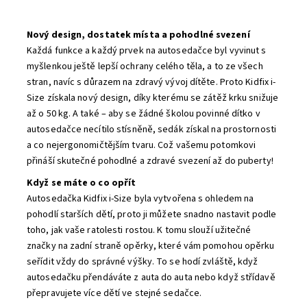
Nový design, dostatek místa a pohodlné svezení
Každá funkce a každý prvek na autosedačce byl vyvinut s
myšlenkou ještě lepší ochrany celého těla, a to ze všech
stran, navíc s důrazem na zdravý vývoj dítěte. Proto Kidfix i-
Size získala nový design, díky kterému se zátěž krku snižuje
až o 50 kg. A také – aby se žádné školou povinné dítko v
autosedačce necítilo stísněně, sedák získal na prostornosti
a co nejergonomičtějším tvaru. Což vašemu potomkovi
přináší skutečné pohodlné a zdravé svezení až do puberty!
Když se máte o co opřít
Autosedačka Kidfix i-Size byla vytvořena s ohledem na
pohodlí starších dětí, proto ji můžete snadno nastavit podle
toho, jak vaše ratolesti rostou. K tomu slouží užitečné
značky na zadní straně opěrky, které vám pomohou opěrku
seřídit vždy do správné výšky. To se hodí zvláště, když
autosedačku přendáváte z auta do auta nebo když střídavě
přepravujete více dětí ve stejné sedačce.