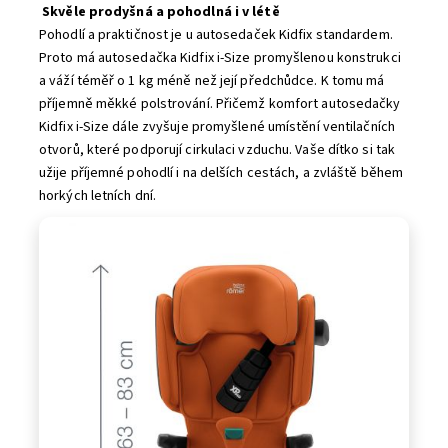
Skvěle prodyšná a pohodlná i v létě
Pohodlí a praktičnost je u autosedaček Kidfix standardem.
Proto má autosedačka Kidfix i-Size promyšlenou konstrukci
a váží téměř o 1 kg méně než její předchůdce. K tomu má
příjemně měkké polstrování. Přičemž komfort autosedačky
Kidfix i-Size dále zvyšuje promyšlené umístění ventilačních
otvorů, které podporují cirkulaci vzduchu. Vaše dítko si tak
užije příjemné pohodlí i na delších cestách, a zvláště během
horkých letních dní.