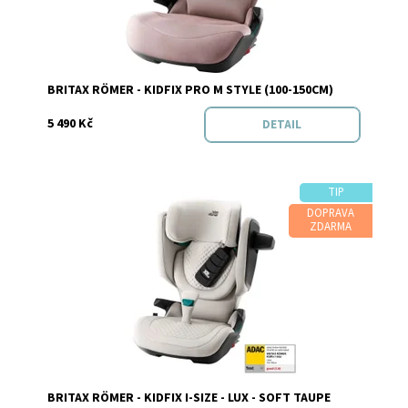
Značka:
BRITAX RÖMER
BRITAX RÖMER - KIDFIX PRO M STYLE (100-150CM)
5 490 Kč
DETAIL
TIP
DOPRAVA
ZDARMA
Dostupnost:
Skladem
BRITAX RÖMER - KIDFIX I-SIZE - LUX - SOFT TAUPE
Značka:
BRITAX RÖMER