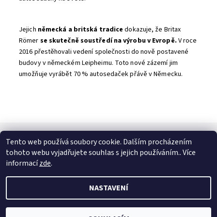
Jejich
německá a britská tradice
dokazuje, že Britax
Römer
se skutečně soustředí na výrobu v Evropě.
V roce
2016 přestěhovali vedení společnosti do nově postavené
budovy v německém Leipheimu. Toto nové zázemí jim
umožňuje vyrábět 70 % autosedaček přávě v Německu.
Tento web používá soubory cookie. Dalším procházením
SPOJTE SE S NÁMI
tohoto webu vyjadřujete souhlas s jejich používáním.. Více
Kontakt
Naše prodejna
Facebook
Instagram
informací
zde
.
NASTAVENÍ
2026 © Petto.cz, všechna práva vyhrazena
Vytvořil Shoptet