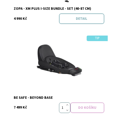
Značka:
Zopa
ZOPA - XM PLUS I-SIZE BUNDLE - SET (40-87 CM)
4 990 Kč
DETAIL
TIP
Dostupnost:
Skladem
Značka:
Be safe
BE SAFE - BEYOND BASE
7 499 Kč