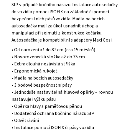
SIP v případě bočního nárazu. Instalace autosedačky
do vozidla pomocí ISOFIX na základně či pomocí
bezpečnostních pásů vozidla. Madla na bocích
autosedačky mají za úkol usnadnit úchop a
manipulaci při sejmutí z konstrukce kočárku.
Autosedačka je kompatibilní s adaptéry Maxi Cosi.
• Od narození až do 87 cm (cca 15 měsíců)
• Novorozenecká vložka až do 75 cm
• Extra dlouhá nezávislá stříška
• Ergonomická rukojeť
• Madla na bocích autosedačky
• 3 bodové bezpečnostní pásy
• Jednoduše nastavitelná hlavová opěrky – rovnou
nastavuje i výšku pásu
• Opěrka hlavy s paměťovou pěnou
• Dodatečná ochrana bočního nárazu SIP
• Odvětrávání
• Instalace pomocí ISOFIX či pásy vozidla