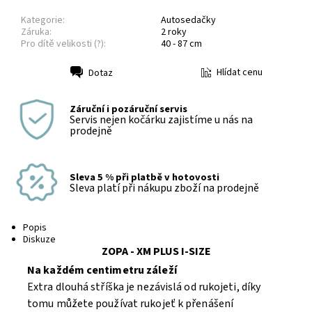
Kategorie:
Autosedačky
Záruka:
2 roky
Pro dítě velikosti (?):
40 - 87 cm
Hlídat cenu
Dotaz
Tisk
Záruční i pozáruční servis
Servis nejen kočárku zajistíme u nás na
prodejně
Sleva 5 % při platbě v hotovosti
Sleva platí při nákupu zboží na prodejně
Popis
Diskuze
ZOPA - XM PLUS I-SIZE
Na každém centimetru záleží
Extra dlouhá stříška je nezávislá od rukojeti, díky
tomu můžete používat rukojeť k přenášení