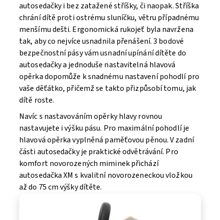
autosedačky i bez zatažené stříšky, či naopak. Stříška
chrání dítě proti ostrému sluníčku, větru případnému
menšímu dešti. Ergonomická rukojeť byla navržena
tak, aby co nejvíce usnadnila přenášení. 3 bodové
bezpečnostní pásy vám usnadní upínání dítěte do
autosedačky a jednoduše nastavitelná hlavová
opěrka dopomůže k snadnému nastavení pohodlí pro
vaše děťátko, přičemž se takto přizpůsobí tomu, jak
dítě roste.
Navíc s nastavováním opěrky hlavy rovnou
nastavujete i výšku pásu. Pro maximální pohodlí je
hlavová opěrka vyplněná paměťovou pěnou. V zadní
části autosedačky je praktické odvětrávání. Pro
komfort novorozených miminek přichází
autosedačka XM s kvalitní novorozeneckou vložkou
až do 75 cm výšky dítěte.