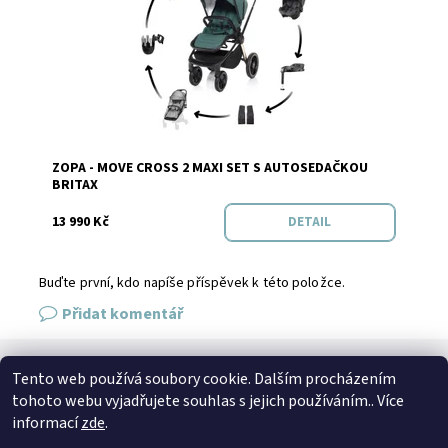
ZOPA - MOVE CROSS 2 MAXI SET S AUTOSEDAČKOU
Značka:
Zopa
BRITAX
13 990 Kč
DETAIL
Buďte první, kdo napíše příspěvek k této položce.
Přidat komentář
Tento web používá soubory cookie. Dalším procházením
SPOJTE SE S NÁMI
tohoto webu vyjadřujete souhlas s jejich používáním.. Více
Kontakt
Naše prodejna
Facebook
Instagram
informací
zde
.