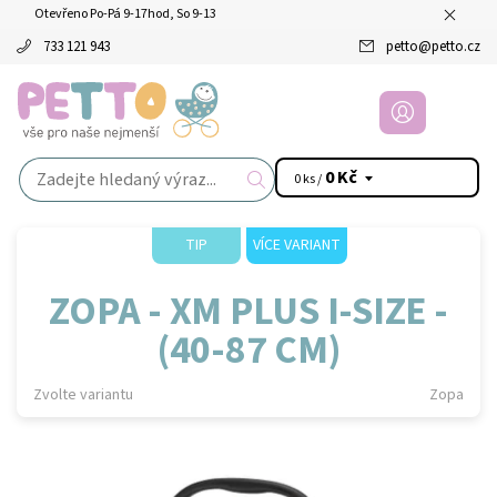
Otevřeno Po-Pá 9-17hod, So 9-13
733 121 943
petto
@
petto.cz
0 Kč
0 ks /
TIP
VÍCE VARIANT
ZOPA - XM PLUS I-SIZE -
(40-87 CM)
Zvolte variantu
Zopa