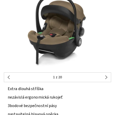
1
z 20
Extra dlouhá stříška
nezávislá ergonomická rukojeť
3bodové bezpečnostní pásy
nastavitelná hlavová opěrka