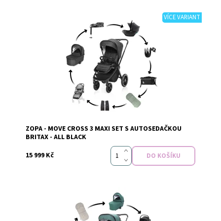
VÍCE VARIANT
Dostupnost:
Skladem
ZOPA - MOVE CROSS 3 MAXI SET S AUTOSEDAČKOU
Značka:
Zopa
BRITAX - ALL BLACK
15 999 Kč
Dostupnost:
Skladem