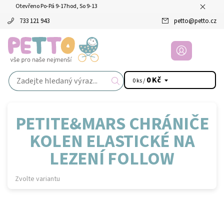
Otevřeno Po-Pá 9-17hod, So 9-13
733 121 943
petto
@
petto.cz
0 Kč
0 ks /
PETITE&MARS CHRÁNIČE
KOLEN ELASTICKÉ NA
LEZENÍ FOLLOW
Zvolte variantu