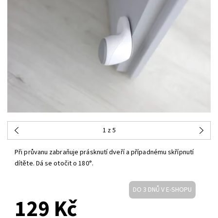
1
z 5
Při průvanu zabraňuje prásknutí dveří a případnému skřípnutí
dítěte. Dá se otočit o 180°.
DO 3 DNŮ V E-SHOPU
129 Kč