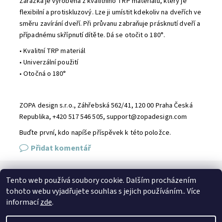
Zarážka je vyrobena z kvalitního TRP materiálu, který je
flexibilní a protiskluzový. Lze ji umístit kdekoliv na dveřích ve
směru zavírání dveří. Při průvanu zabraňuje prásknutí dveří a
případnému skřípnutí dítěte. Dá se otočit o 180°.
• Kvalitní TRP materiál
• Univerzální použití
• Otočná o 180°
ZOPA design s.r.o., Záhřebská 562/41, 120 00 Praha Česká
Republika, +420 517 546 505, support@zopadesign.com
Buďte první, kdo napíše příspěvek k této položce.
Přidat komentář
Tento web používá soubory cookie. Dalším procházením
SPOJTE SE S NÁMI
tohoto webu vyjadřujete souhlas s jejich používáním.. Více
Kontakt
Naše prodejna
Facebook
Instagram
informací
zde
.