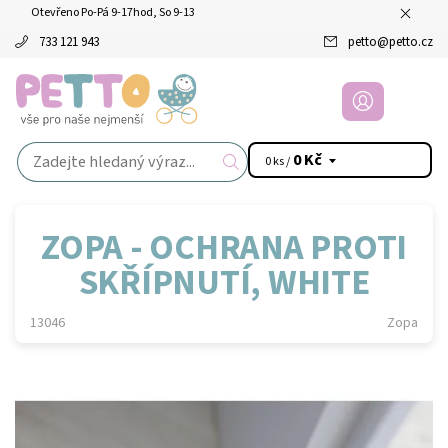
Otevřeno Po-Pá 9-17hod, So 9-13
733 121 943
petto
@
petto.cz
0 Kč
0 ks /
ZOPA - OCHRANA PROTI
SKŘÍPNUTÍ, WHITE
13046
Zopa