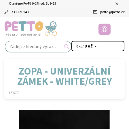
Otevřeno Po-Pá 9-17hod, So 9-13
733 121 943
petto
@
petto.cz
0 Kč
0 ks /
ZOPA - UNIVERZÁLNÍ
ZÁMEK - WHITE/GREY
15677