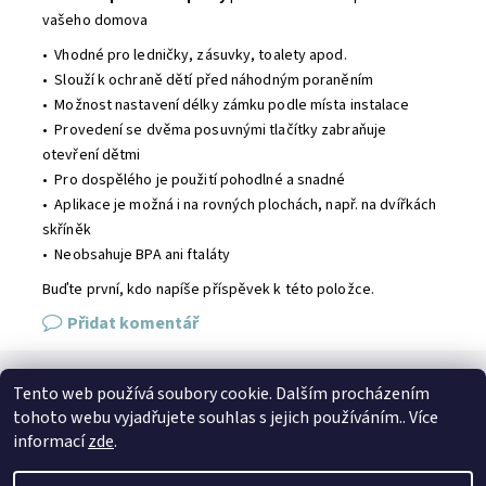
vašeho domova
• Vhodné pro ledničky, zásuvky, toalety apod.
• Slouží k ochraně dětí před náhodným poraněním
• Možnost nastavení délky zámku podle místa instalace
• Provedení se dvěma posuvnými tlačítky zabraňuje
otevření dětmi
• Pro dospělého je použití pohodlné a snadné
• Aplikace je možná i na rovných plochách, např. na dvířkách
skříněk
• Neobsahuje BPA ani ftaláty
Buďte první, kdo napíše příspěvek k této položce.
Přidat komentář
Tento web používá soubory cookie. Dalším procházením
SPOJTE SE S NÁMI
tohoto webu vyjadřujete souhlas s jejich používáním.. Více
Kontakt
Naše prodejna
Facebook
Instagram
informací
zde
.