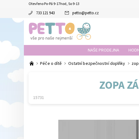
Otevřeno Po-Pá 9-17hod, So 9-13
733 121 943
petto
@
petto.cz
NAŠE PRODEJNA
HODN
Péče o dítě
Ostatní bezpečnostní doplňky
zop
ZOPA ZÁ
15731