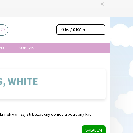
0 ks /
0 Kč
UJÍCÍ
KONTAKT
S, WHITE
kříněk vám zajistí bezpečný domov a potřebný klid
SKLADEM