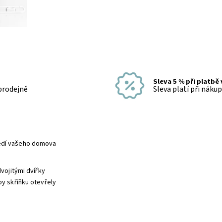
Sleva 5 % při platbě
 prodejně
Sleva platí při náku
ředí vašeho domova
vojitými dvířky
by skříňku otevřely