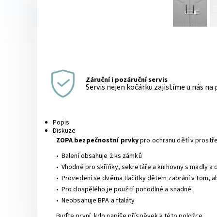
Záruční i pozáruční servis
Servis nejen kočárku zajistíme u nás na
Popis
Diskuze
ZOPA bezpečnostní prvky
pro ochranu dětí v prost
• Balení obsahuje 2 ks zámků
• Vhodné pro skříňky, sekretáře a knihovny s madly a d
• Provedení se dvěma tlačítky dětem zabrání v tom, a
• Pro dospělého je použití pohodlné a snadné
• Neobsahuje BPA a ftaláty
Buďte první, kdo napíše příspěvek k této položce.