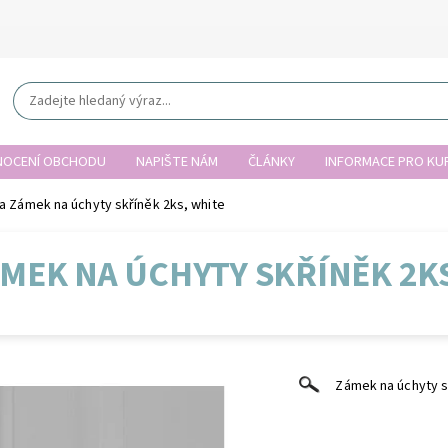
OCENÍ OBCHODU
NAPIŠTE NÁM
ČLÁNKY
INFORMACE PRO KUP
a Zámek na úchyty skříněk 2ks, white
MEK NA ÚCHYTY SKŘÍNĚK 2K
Zámek na úchyty s