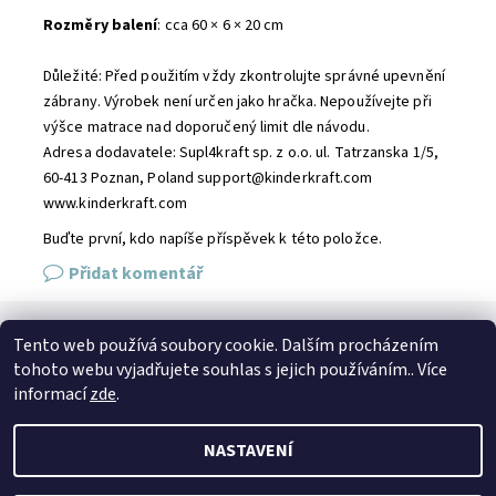
Rozměry balení
: cca 60 × 6 × 20 cm
Důležité: Před použitím vždy zkontrolujte správné upevnění
zábrany. Výrobek není určen jako hračka. Nepoužívejte při
výšce matrace nad doporučený limit dle návodu.
Adresa dodavatele: Supl4kraft sp. z o.o. ul. Tatrzanska 1/5,
60-413 Poznan, Poland support@kinderkraft.com
www.kinderkraft.com
Buďte první, kdo napíše příspěvek k této položce.
Přidat komentář
Tento web používá soubory cookie. Dalším procházením
SPOJTE SE S NÁMI
tohoto webu vyjadřujete souhlas s jejich používáním.. Více
Kontakt
Naše prodejna
Facebook
Instagram
informací
zde
.
NASTAVENÍ
2026 © Petto.cz, všechna práva vyhrazena