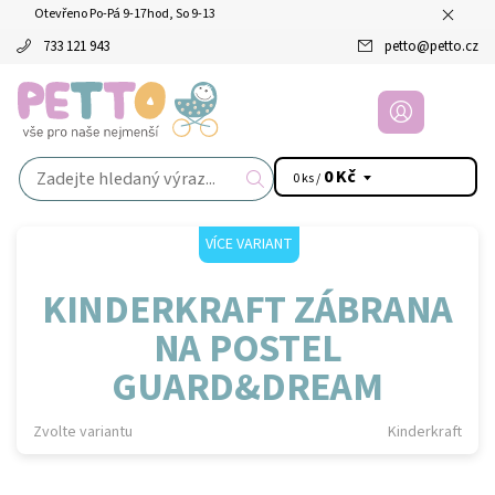
Otevřeno Po-Pá 9-17hod, So 9-13
733 121 943
petto
@
petto.cz
0 Kč
0 ks /
VÍCE VARIANT
KINDERKRAFT ZÁBRANA
NA POSTEL
GUARD&DREAM
Zvolte variantu
Kinderkraft