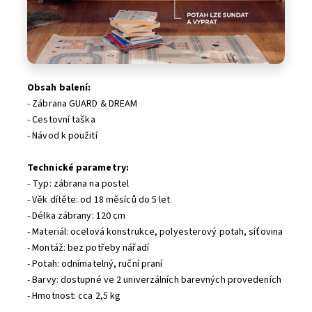
Obsah balení:
- Zábrana GUARD & DREAM
- Cestovní taška
- Návod k použití
Technické parametry:
- Typ: zábrana na postel
- Věk dítěte: od 18 měsíců do 5 let
- Délka zábrany: 120 cm
- Materiál: ocelová konstrukce, polyesterový potah, síťovina
- Montáž: bez potřeby nářadí
- Potah: odnímatelný, ruční praní
- Barvy: dostupné ve 2 univerzálních barevných provedeních
- Hmotnost: cca 2,5 kg