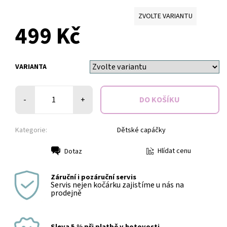
ZVOLTE VARIANTU
499 Kč
VARIANTA
-
+
Kategorie:
Dětské capáčky
Hlídat cenu
Dotaz
Tisk
Záruční i pozáruční servis
Servis nejen kočárku zajistíme u nás na
prodejně
Sleva 5 % při platbě v hotovosti