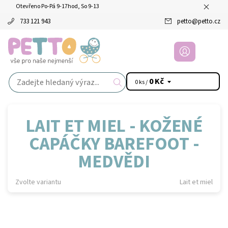
Otevřeno Po-Pá 9-17hod, So 9-13
733 121 943
petto
@
petto.cz
0 Kč
0 ks /
LAIT ET MIEL - KOŽENÉ
CAPÁČKY BAREFOOT -
MEDVĚDI
Zvolte variantu
Lait et miel