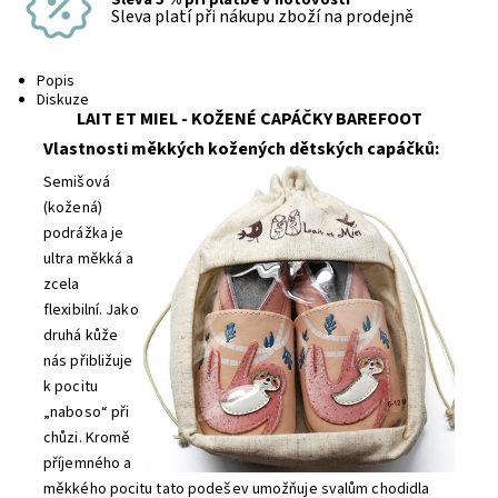
Sleva platí při nákupu zboží na prodejně
Popis
Diskuze
LAIT ET MIEL - KOŽENÉ CAPÁČKY BAREFOOT
Vlastnosti měkkých kožených dětských capáčků:
Semišová
(kožená)
podrážka je
ultra měkká a
zcela
flexibilní.
Jako
druhá kůže
nás přibližuje
k pocitu
„naboso“ při
chůzi.
Kromě
příjemného a
měkkého pocitu tato podešev umožňuje svalům chodidla