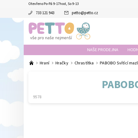
Otevřeno Po-Pá 9-17hod, So 9-13
733 121 943
petto
@
petto.cz
NAŠE PRODEJNA
HODN
Hraní
Hračky
Chrastítka
PABOBO Svítící maz
PABOBO
9578