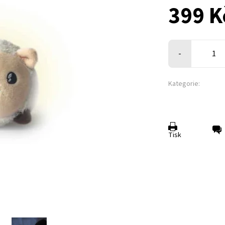
399 K
-
Kategorie:
Tisk