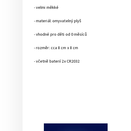
- velmi měkké
- materiál: omyvatelný plyš
- vhodné pro děti od 0 měsíců
- rozměr: cca 8 cm x 8 cm
- včetně baterií 2x CR2032