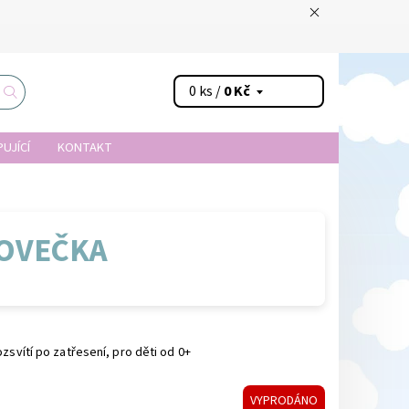
0 ks /
0 Kč
UJÍCÍ
KONTAKT
 OVEČKA
ozsvítí po zatřesení, pro děti od 0+
VYPRODÁNO