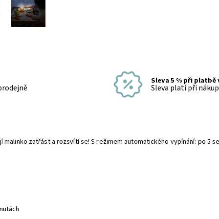
Sleva 5 % při platbě
 prodejně
Sleva platí při náku
 malinko zatřást a rozsvítí se! S režimem automatického vypínání: po 5 
inutách