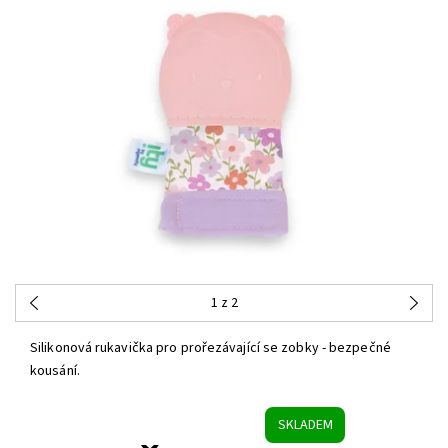
1
z 2
Silikonová rukavička pro prořezávající se zobky - bezpečné
kousání.
SKLADEM