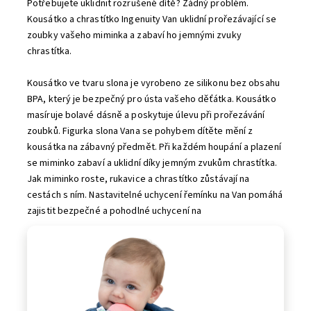
Potřebujete uklidnit rozrušené dítě? Žádný problém.
Kousátko a chrastítko Ingenuity Van uklidní prořezávající se
zoubky vašeho miminka a zabaví ho jemnými zvuky
chrastítka.
Kousátko ve tvaru slona je vyrobeno ze silikonu bez obsahu
BPA, který je bezpečný pro ústa vašeho děťátka. Kousátko
masíruje bolavé dásně a poskytuje úlevu při prořezávání
zoubků. Figurka slona Vana se pohybem dítěte mění z
kousátka na zábavný předmět. Při každém houpání a plazení
se miminko zabaví a uklidní díky jemným zvukům chrastítka.
Jak miminko roste, rukavice a chrastítko zůstávají na
cestách s ním. Nastavitelné uchycení řemínku na Van pomáhá
zajistit bezpečné a pohodlné uchycení na