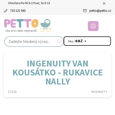
Otevřeno Po-Pá 9-17hod, So 9-13
733 121 943
petto
@
petto.cz
0 Kč
0 ks /
INGENUITY VAN
KOUSÁTKO - RUKAVICE
NALLY
15328
INGENUITY