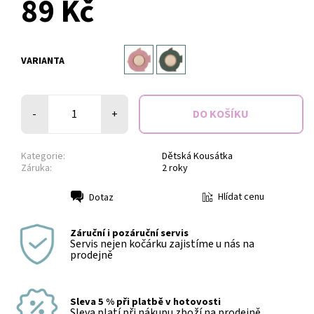
89 Kč
VARIANTA
-
+
Kategorie:
Dětská Kousátka
Záruka:
2 roky
Hlídat cenu
Dotaz
Tisk
Záruční i pozáruční servis
Servis nejen kočárku zajistíme u nás na
prodejně
Sleva 5 % při platbě v hotovosti
Sleva platí při nákupu zboží na prodejně