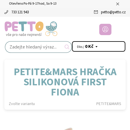
Otevřeno Po-Pá 9-17hod, So 9-13
733 121 943
petto
@
petto.cz
0 Kč
0 ks /
PETITE&MARS HRAČKA
SILIKONOVÁ FIRST
FIONA
Zvolte variantu
PETITE&MARS