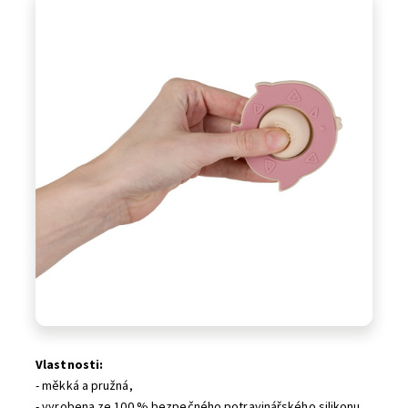
Vlastnosti:
- měkká a pružná,
- vyrobena ze 100 % bezpečného potravinářského silikonu,