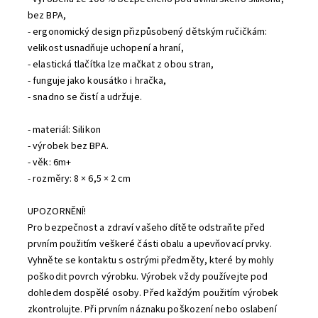
bez BPA,
- ergonomický design přizpůsobený dětským ručičkám:
velikost usnadňuje uchopení a hraní,
- elastická tlačítka lze mačkat z obou stran,
- funguje jako kousátko i hračka,
- snadno se čistí a udržuje.
- materiál: Silikon
- výrobek bez BPA.
- věk: 6m+
- rozměry: 8 × 6,5 × 2 cm
UPOZORNĚNÍ!
Pro bezpečnost a zdraví vašeho dítěte odstraňte před
prvním použitím veškeré části obalu a upevňovací prvky.
Vyhněte se kontaktu s ostrými předměty, které by mohly
poškodit povrch výrobku. Výrobek vždy používejte pod
dohledem dospělé osoby. Před každým použitím výrobek
zkontrolujte. Při prvním náznaku poškození nebo oslabení