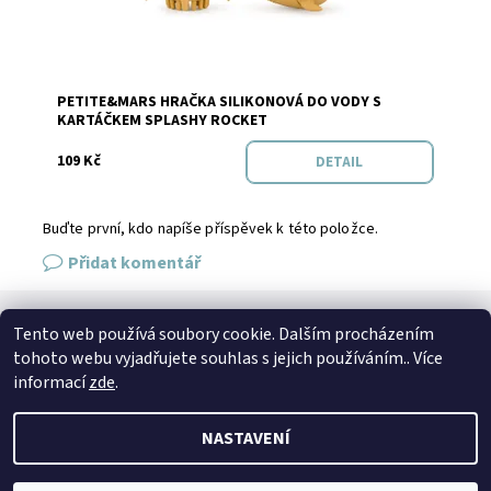
PETITE&MARS HRAČKA SILIKONOVÁ DO VODY S
Značka:
PETITE&MARS
KARTÁČKEM SPLASHY ROCKET
109 Kč
DETAIL
Buďte první, kdo napíše příspěvek k této položce.
Přidat komentář
Tento web používá soubory cookie. Dalším procházením
SPOJTE SE S NÁMI
tohoto webu vyjadřujete souhlas s jejich používáním.. Více
Kontakt
Naše prodejna
Facebook
Instagram
informací
zde
.
NASTAVENÍ
2026 © Petto.cz, všechna práva vyhrazena