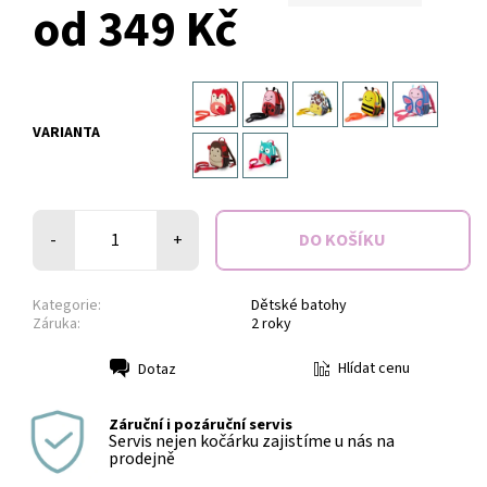
od 349 Kč
VARIANTA
-
+
Kategorie:
Dětské batohy
Záruka:
2 roky
Hlídat cenu
Dotaz
Tisk
Záruční i pozáruční servis
Servis nejen kočárku zajistíme u nás na
prodejně