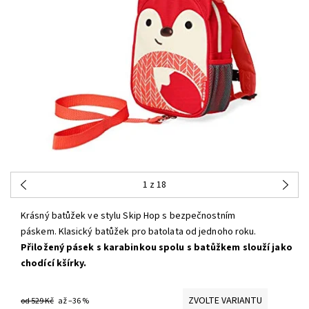
1
z 18
Krásný batůžek ve stylu Skip Hop s bezpečnostním
páskem. Klasický batůžek pro batolata od jednoho roku.
Přiložený pásek s karabinkou spolu s batůžkem slouží jako
chodící kšírky.
ZVOLTE VARIANTU
od 529 Kč
až
–36 %