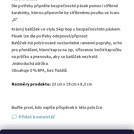
Dle potřeby připněte bezpečnostní pásek pomocí stříbrné
karabinky, kterou připevníte ke stříbrnému poutku ve tvaru
„D“.
Krásný batůžek ve stylu Skip Hop s bezpečnostním páskem.
Pásek lze dle potřeby odepnout/připnout.
Batůžek má polstrované nastavitelné ramenní popruhy, ucho
pro přenášení, hlavní kapsu na zip, síťovanou boční kapsičku
na pitíčko a jmenovku, aby se batůžek neztratil.
Jednoduchá údržba.
Obsahuje 0 % BPA, bez ftalátů.
Rozměry produktu:
23 cm x 19 cm x 8,3 cm
Buďte první, kdo napíše příspěvek k této položce.
Přidat komentář