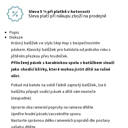
Sleva 5 % při platbě v hotovosti
Sleva platí při nákupu zboží na prodejně
Popis
Diskuze
Krásný batůžek ve stylu Skip Hop s bezpečnostním
páskem. Klasický batůžek pro batolata od jednoho roku s
jištěním přezkou přes hrudníček.
Přiložený pásek s karabinkou spolu s batůžkem slouží
jako chodící kšírky, které mohou jistit dítě na rušné
ulici.
Pokud má batole na sobě řádně zapnutý batůžek, lze k
batůžku připojit vodící pásek a dítě vám neuteče
(neupadne).
Upravte oba ramenní popruhy na ramena dítěte.
Upněte hrudní pásek/zacvakněte sponu.
Nastavte správnou délku ramenních popruhů dle postavy
vašeho dítěte.