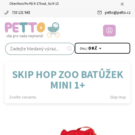
Otevřeno Po-Pá 9-17hod, So 9-13
733 121 943
petto
@
petto.cz
0 Kč
0 ks /
SKIP HOP ZOO BATŮŽEK
MINI 1+
Zvolte variantu
Skip Hop