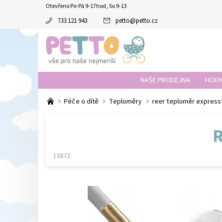
Otevřeno Po-Pá 9-17hod, So 9-13
733 121 943
petto
@
petto.cz
NAŠE PRODEJNA
HODN
Péče o dítě
Teploměry
reer teploměr expres
13872