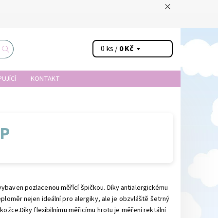
0 ks /
0 Kč
UJÍCÍ
KONTAKT
P
ybaven pozlacenou měřící špičkou. Díky antialergickému
eploměr nejen ideální pro alergiky, ale je obzvláště šetrný
okožce.Díky flexibilnímu měřicímu hrotu je měření rektální