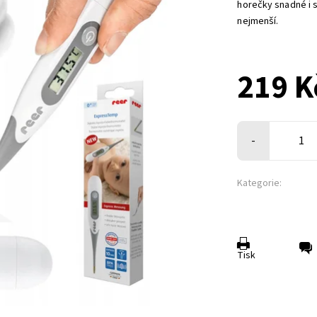
horečky snadné i s
nejmenší.
219 K
-
Kategorie:
Tisk