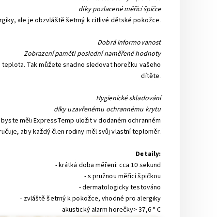
díky pozlacené měřící špičce
iky, ale je obzvláště šetrný k citlivé dětské pokožce.
Dobrá informovanost
Zobrazení paměti poslední naměřené hodnoty
á teplota. Tak můžete snadno sledovat horečku vašeho
dítěte.
Hygienické skladování
díky uzavřenému ochrannému krytu
ití byste měli ExpressTemp uložit v dodaném ochranném
čuje, aby každý člen rodiny měl svůj vlastní teploměr.
Detaily:
- krátká doba měření: cca 10 sekund
- s pružnou měřicí špičkou
- dermatologicky testováno
- zvláště šetrný k pokožce, vhodné pro alergiky
- akustický alarm horečky> 37,6 ° C