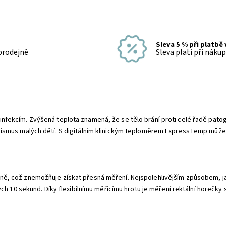
Sleva 5 % při platbě
 prodejně
Sleva platí při náku
 infekcím. Zvýšená teplota znamená, že se tělo brání proti celé řadě pat
rganismus malých dětí. S digitálním klinickým teploměrem ExpressTemp může
idně, což znemožňuje získat přesná měření. Nejspolehlivějším způsobem, ja
0 sekund. Díky flexibilnímu měřicímu hrotu je měření rektální horečky sn