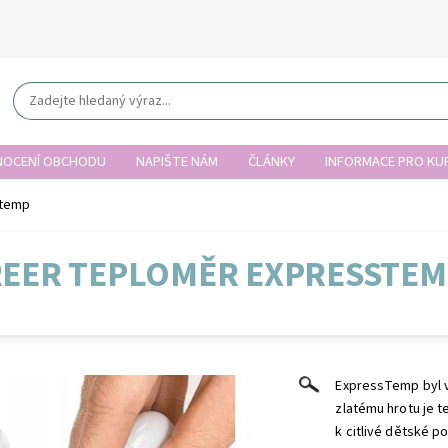
OCENÍ OBCHODU
NAPIŠTE NÁM
ČLÁNKY
INFORMACE PRO KUP
stemp
REER TEPLOMĚR EXPRESSTEM
ExpressTemp byl v
zlatému hrotu je t
k citlivé dětské p