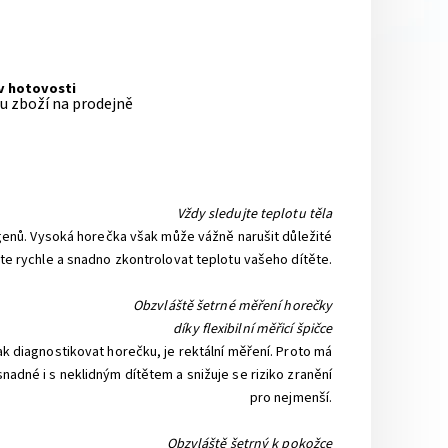
 v hotovosti
pu zboží na prodejně
Vždy sledujte teplotu těla
ogenů. Vysoká horečka však může vážně narušit důležité
te rychle a snadno zkontrolovat teplotu vašeho dítěte.
Obzvláště šetrné měření horečky
díky flexibilní měřicí špičce
k diagnostikovat horečku, je rektální měření. Proto má
adné i s neklidným dítětem a snižuje se riziko zranění
pro nejmenší.
Obzvláště šetrný k pokožce