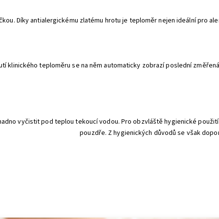
u. Díky antialergickému zlatému hrotu je teploměr nejen ideální pro alerg
utí klinického teploměru se na něm automaticky zobrazí poslední změřen
snadno vyčistit pod teplou tekoucí vodou. Pro obzvláště hygienické použ
pouzdře. Z hygienických důvodů se však doporu