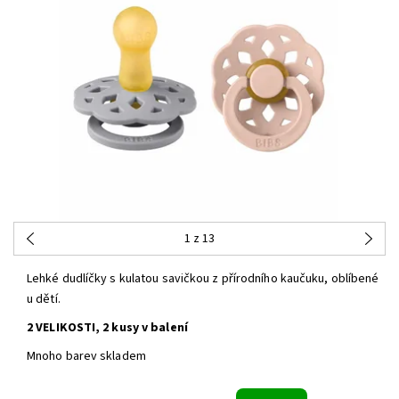
1
z 13
Lehké dudlíčky s kulatou savičkou z přírodního kaučuku, oblíbené
u dětí.
2 VELIKOSTI, 2 kusy v balení
Mnoho barev skladem