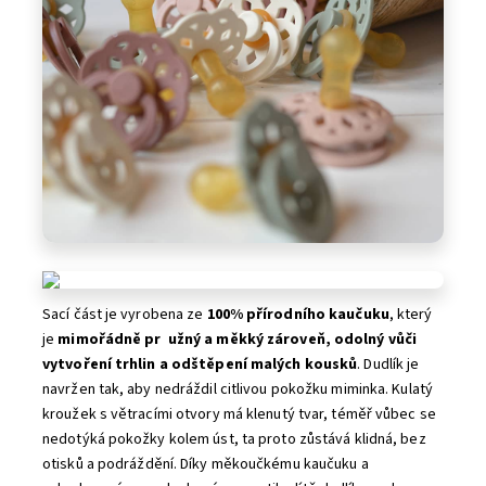
Sací část je vyrobena ze
100% přírodního kaučuku
, který
je
mimořádně pr užný a měkký zároveň, odolný vůči
vytvoření trhlin a odštěpení malých kousků
. Dudlík je
navržen tak, aby nedráždil citlivou pokožku miminka. Kulatý
kroužek s větracími otvory má klenutý tvar, téměř vůbec se
nedotýká pokožky kolem úst, ta proto zůstává klidná, bez
otisků a podráždění. Díky měkoučkému kaučuku a