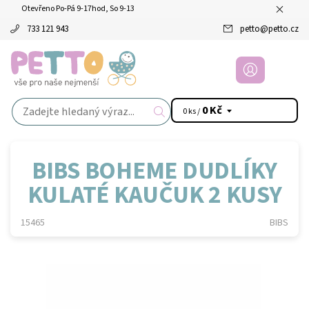
Otevřeno Po-Pá 9-17hod, So 9-13
733 121 943
petto
@
petto.cz
0 Kč
0 ks /
BIBS BOHEME DUDLÍKY
KULATÉ KAUČUK 2 KUSY
15465
BIBS