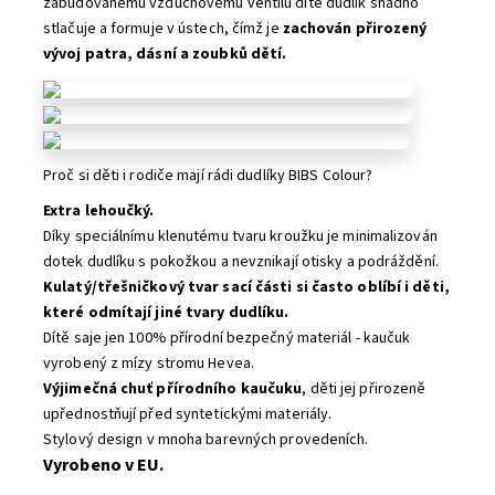
zabudovanému vzduchovému ventilu dítě dudlík snadno
stlačuje a formuje v ústech, čímž je
zachován přirozený
vývoj patra, dásní a zoubků dětí.
Proč si děti i rodiče mají rádi dudlíky BIBS Colour?
Extra lehoučký.
Díky speciálnímu klenutému tvaru kroužku je minimalizován
dotek dudlíku s pokožkou a nevznikají otisky a podráždění.
Kulatý/třešničkový tvar sací části si často oblíbí i děti,
které odmítají jiné tvary dudlíku.
Dítě saje jen 100% přírodní bezpečný materiál - kaučuk
vyrobený z mízy stromu Hevea.
Výjimečná chuť přírodního kaučuku
, děti jej přirozeně
upřednostňují před syntetickými materiály.
Stylový design v mnoha barevných provedeních.
Vyrobeno v EU.