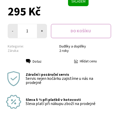
SKLADEM
295 Kč
-
+
Kategorie:
Dudlíky a doplňky
Záruka:
2 roky
Hlídat cenu
Dotaz
Tisk
Záruční i pozáruční servis
Servis nejen kočárku zajistíme u nás na
prodejně
Sleva 5 % při platbě v hotovosti
Sleva platí při nákupu zboží na prodejně