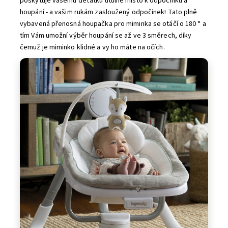
poskytuje vašemu děťátku útulné místo k odpočinku a
houpání - a vašim rukám zasloužený odpočinek! Tato plně
vybavená přenosná houpačka pro miminka se otáčí o 180 ° a
tím Vám umožní výběr houpání se až ve 3 směrech, díky
čemuž je miminko klidné a vy ho máte na očích.