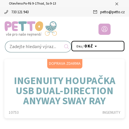
Otevřeno Po-Pá 9-17hod, So 9-13
733 121 943
petto
@
petto.cz
0 Kč
0 ks /
DOPRAVA ZDARMA
INGENUITY HOUPAČKA
USB DUAL-DIRECTION
ANYWAY SWAY RAY
10753
INGENUITY