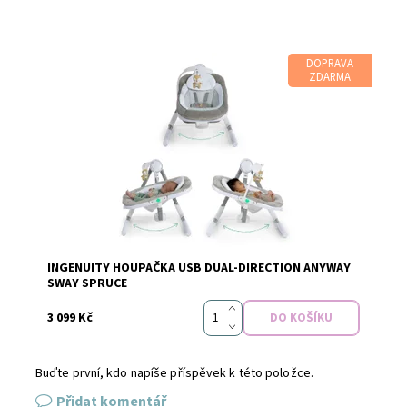
DOPRAVA
ZDARMA
Dostupnost:
Do 3 dnů v e-shopu
INGENUITY HOUPAČKA USB DUAL-DIRECTION ANYWAY
Značka:
Ingenuity
SWAY SPRUCE
3 099 Kč
Buďte první, kdo napíše příspěvek k této položce.
Přidat komentář