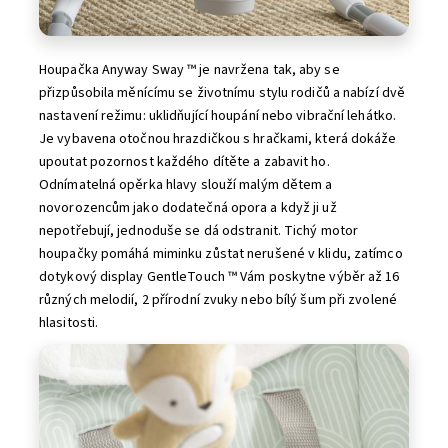
Houpačka Anyway Sway ™ je navržena tak, aby se
přizpůsobila měnícímu se životnímu stylu rodičů a nabízí dvě
nastavení režimu: uklidňující houpání nebo vibrační lehátko.
Je vybavena otočnou hrazdičkou s hračkami, která dokáže
upoutat pozornost každého dítěte a zabavit ho.
Odnímatelná opěrka hlavy slouží malým dětem a
novorozencům jako dodatečná opora a když ji už
nepotřebují, jednoduše se dá odstranit. Tichý motor
houpačky pomáhá miminku zůstat nerušené v klidu, zatímco
dotykový display GentleTouch ™ Vám poskytne výběr až 16
různých melodií, 2 přírodní zvuky nebo bílý šum při zvolené
hlasitosti.