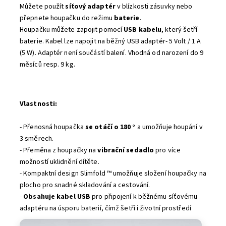
Můžete použít
síťový adaptér
v blízkosti zásuvky nebo
přepnete houpačku do režimu
baterie
.
Houpačku můžete zapojit pomocí
USB kabelu
, který šetří
baterie. Kabel lze napojit na běžný USB adaptér- 5 Volt / 1 A
(5 W). Adaptér není součástí balení. Vhodná od narození do 9
měsíců resp. 9 kg.
Vlastnosti:
- Přenosná houpačka
se otáčí o 180 °
a umožňuje houpání v
3 směrech.
- Přeměna z houpačky na
vibrační sedadlo
pro více
možností uklidnění dítěte.
- Kompaktní design Slimfold ™ umožňuje složení houpačky na
plocho pro snadné skladování a cestování.
-
Obsahuje kabel USB
pro připojení k běžnému síťovému
adaptéru na úsporu baterií, čímž šetří i životní prostředí