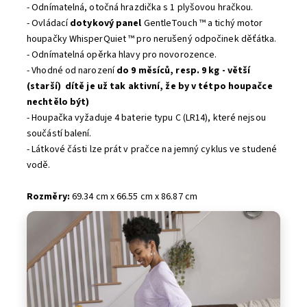
- Odnímatelná, otočná hrazdička s 1 plyšovou hračkou.
- Ovládací
dotykový panel
GentleTouch ™ a tichý motor
houpačky WhisperQuiet ™ pro nerušený odpočinek děťátka.
- Odnímatelná opěrka hlavy pro novorozence.
- Vhodné od narození
do 9 měsíců, resp. 9 kg - větší
(starší) dítě je už tak aktivní, že by v tétpo houpačce
nechtělo být)
- Houpačka vyžaduje 4 baterie typu C (LR14), které nejsou
součástí balení.
- Látkové části lze prát v pračce na jemný cyklus ve studené
vodě.
Rozměry:
69.34 cm x 66.55 cm x 86.87 cm