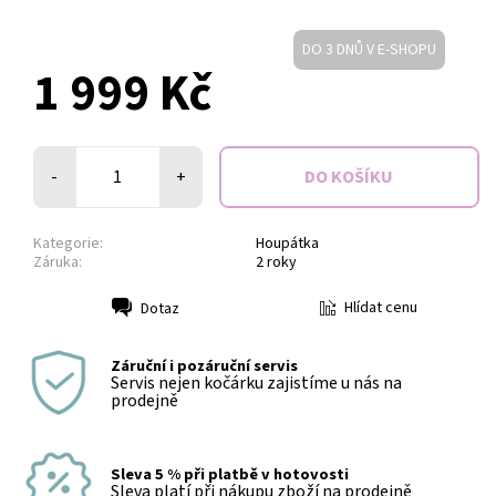
DO 3 DNŮ V E-SHOPU
1 999 Kč
-
+
Kategorie:
Houpátka
Záruka:
2 roky
Hlídat cenu
Dotaz
Tisk
Záruční i pozáruční servis
Servis nejen kočárku zajistíme u nás na
prodejně
Sleva 5 % při platbě v hotovosti
Sleva platí při nákupu zboží na prodejně