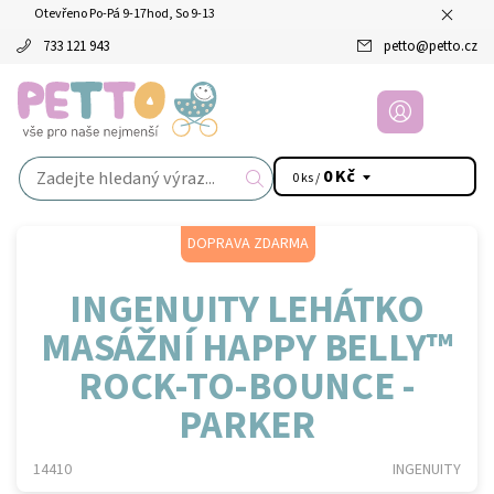
Otevřeno Po-Pá 9-17hod, So 9-13
733 121 943
petto
@
petto.cz
0 Kč
0 ks /
DOPRAVA ZDARMA
INGENUITY LEHÁTKO
MASÁŽNÍ HAPPY BELLY™
ROCK-TO-BOUNCE -
PARKER
14410
INGENUITY