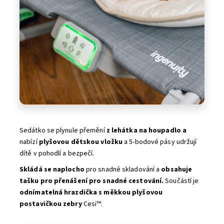
Sedátko se plynule přemění
z lehátka na houpadlo a
nabízí
plyšovou dětskou vložku
a 5-bodové pásy udržují
dítě v pohodlí a bezpečí.
Skládá se naplocho
pro snadné skladování a
obsahuje
tašku pro přenášení pro snadné cestování.
Součástí je
odnímatelná hrazdička s měkkou plyšovou
postavičkou zebry
Cesi™.