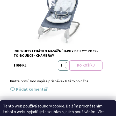
Dostupnost:
Skladem
INGENUITY LEHÁTKO MASÁŽNÍHAPPY BELLY™ ROCK-
Značka:
INGENUITY
TO-BOUNCE - CHAMBRAY
1 999 Kč
Buďte první, kdo napíše příspěvek k této položce.
Přidat komentář
Tento web používá soubory cookie. Dalším procházením
SPOJTE SE S NÁMI
tohoto webu vyjadřujete souhlas s jejich používáním.. Více