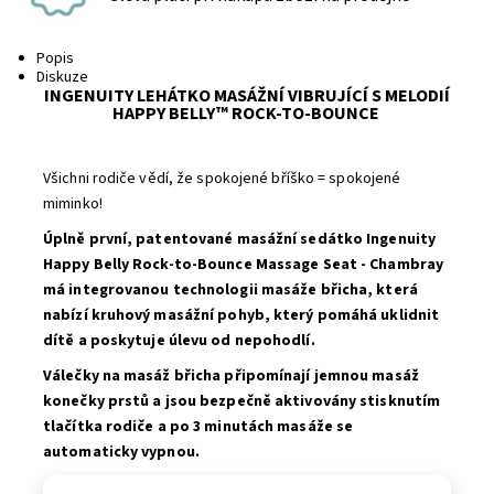
Popis
Diskuze
INGENUITY LEHÁTKO MASÁŽNÍ VIBRUJÍCÍ S MELODIÍ
HAPPY BELLY™ ROCK-TO-BOUNCE
Všichni rodiče vědí, že spokojené bříško = spokojené
miminko!
Úplně první, patentované masážní sedátko Ingenuity
Happy Belly Rock-to-Bounce Massage Seat - Chambray
má integrovanou technologii masáže břicha, která
nabízí kruhový masážní pohyb, který pomáhá uklidnit
dítě a poskytuje úlevu od nepohodlí.
Válečky na masáž břicha připomínají jemnou masáž
konečky prstů a jsou bezpečně aktivovány stisknutím
tlačítka rodiče a po 3 minutách masáže se
automaticky vypnou.