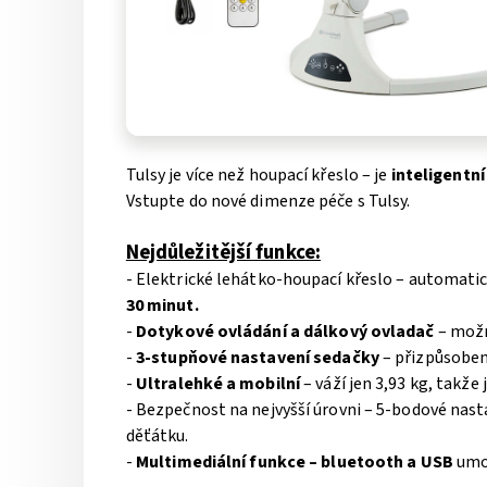
Tulsy je více než houpací křeslo – je
inteligentní
Vstupte do nové dimenze péče s Tulsy.
Nejdůležitější funkce:
- Elektrické lehátko-houpací křeslo – automati
30 minut.
-
Dotykové ovládání a dálkový ovladač
– možn
-
3-stupňové nastavení sedačky
– přizpůsoben
-
Ultralehké a mobilní
– váží jen 3,93 kg, takž
- Bezpečnost na nejvyšší úrovni – 5-bodové na
děťátku.
-
Multimediální funkce – bluetooth a USB
umož