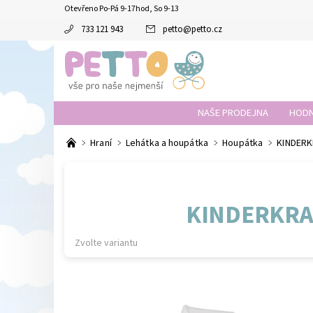
Otevřeno Po-Pá 9-17hod, So 9-13
733 121 943
petto
@
petto.cz
NAŠE PRODEJNA
HODN
Hraní
Lehátka a houpátka
Houpátka
KINDERK
KINDERKRA
Zvolte variantu