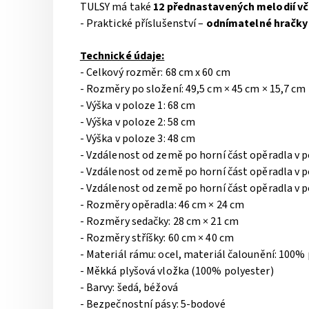
TULSY má také
12 přednastavených melodií vč
- Praktické příslušenství –
odnímatelné hračky
Technické údaje:
- Celkový rozměr: 68 cm x 60 cm
- Rozměry po složení: 49,5 cm × 45 cm × 15,7 cm
- Výška v poloze 1: 68 cm
- Výška v poloze 2: 58 cm
- Výška v poloze 3: 48 cm
- Vzdálenost od země po horní část opěradla v p
- Vzdálenost od země po horní část opěradla v p
- Vzdálenost od země po horní část opěradla v p
- Rozměry opěradla: 46 cm × 24 cm
- Rozměry sedačky: 28 cm × 21 cm
- Rozměry stříšky: 60 cm × 40 cm
- Materiál rámu: ocel, materiál čalounění: 100%
- Měkká plyšová vložka (100% polyester)
- Barvy: šedá, béžová
- Bezpečnostní pásy: 5-bodové