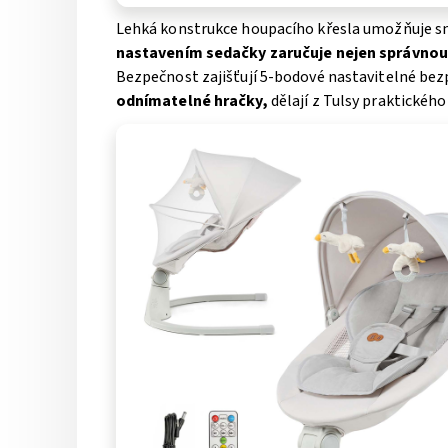
Lehká konstrukce houpacího křesla umožňuje s
nastavením sedačky zaručuje nejen správnou p
Bezpečnost zajišťují 5-bodové nastavitelné bezpe
odnímatelné hračky,
dělají z Tulsy praktickéh