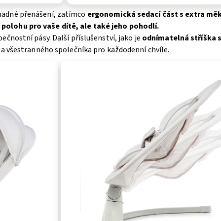
nadné přenášení, zatímco
ergonomická sedací část s extra mě
olohu pro vaše dítě, ale také jeho pohodlí.
čnostní pásy. Další příslušenství, jako je
odnímatelná stříška s
o a všestranného společníka pro každodenní chvíle.