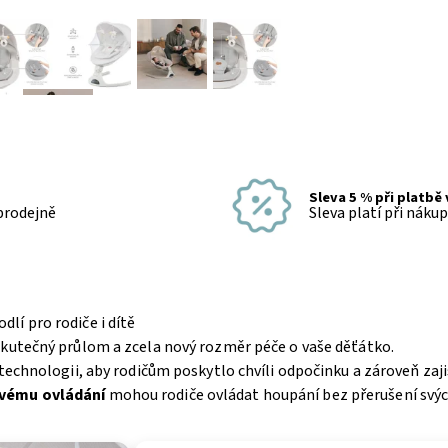
Sleva 5 % při platbě
 prodejně
Sleva platí při náku
lí pro rodiče i dítě
skutečný průlom a zcela nový rozměr péče o vaše děťátko.
technologii, aby rodičům poskytlo chvíli odpočinku a zároveň zaj
ovému ovládání
mohou rodiče ovládat houpání bez přerušení svýc