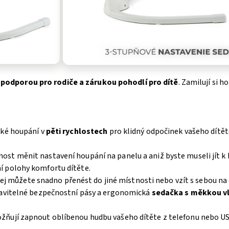
 podporou pro rodiče a zárukou pohodlí pro dítě
. Zamilují si h
cké houpání v
pěti rychlostech
pro klidný odpočinek vašeho dítět
ost měnit nastavení houpání na panelu a aniž byste museli jít k
í polohy komfortu dítěte.
e jej můžete snadno přenést do jiné místnosti nebo vzít s sebou na
stavitelné bezpečnostní pásy a ergonomická
sedačka s měkkou v
ňují zapnout oblíbenou hudbu vašeho dítěte z telefonu nebo USB