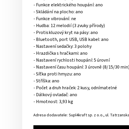
- Funkce elektrického houpání: ano
- Skládání na plocho: ano
- Funkce vibrování: ne
- Hudba: 12 melodií (3 zvuky přírody)
- Protiskluzový kryt na pásy: ano
- Bluetooth, port USB, USB kabel: ano
- Nastavení sedačky: 3 polohy
- Hrazdička s hračkami: ano
- Nastavení rychlosti houpání: 5 úrovní
- Nastavení času houpání: 3 úrovně (8/15/30 min
- Síťka proti hmyzu: ano
- Stříška: ano
- Počet a druh hraček: 2 kusy, odnímatelné
- Dálkový ovladač: ano
- Hmotnost: 3,93 kg
Adresa dodavatele: Supl4kraft sp. z o.o., ul. Tatrzan