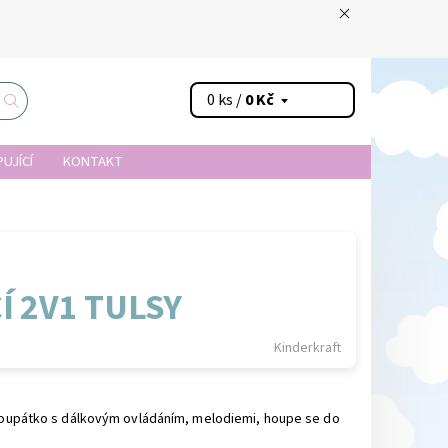
0 ks /
0 Kč
UJÍCÍ
KONTAKT
 2V1 TULSY
Kinderkraft
- houpátko s dálkovým ovládáním, melodiemi, houpe se do