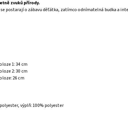
etně zvuků přírody.
se postarají o zábavu děťátka, zatímco odnímatelná budka a inte
oloze 1: 34 cm
oloze 2: 30 cm
oloze: 26 cm
 polyester, výplň: 100% polyester