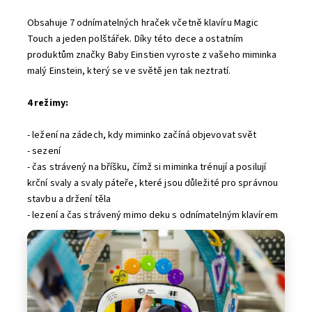
Obsahuje 7 odnímatelných hraček včetně klavíru Magic
Touch a jeden polštářek. Díky této dece a ostatním
produktům značky Baby Einstien vyroste z vašeho miminka
malý Einstein, který se ve světě jen tak neztratí.
4 režimy:
- ležení na zádech, kdy miminko začíná objevovat svět
- sezení
- čas strávený na bříšku, čímž si miminka trénují a posilují
krční svaly a svaly páteře, které jsou důležité pro správnou
stavbu a držení těla
- lezení a čas strávený mimo deku s odnímatelným klavírem