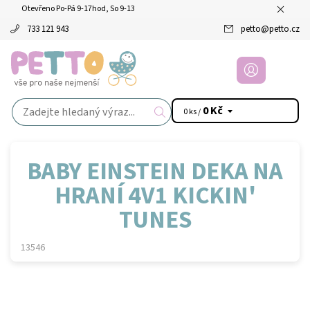
Otevřeno Po-Pá 9-17hod, So 9-13
733 121 943
petto
@
petto.cz
0 Kč
0 ks /
BABY EINSTEIN DEKA NA
HRANÍ 4V1 KICKIN'
TUNES
13546