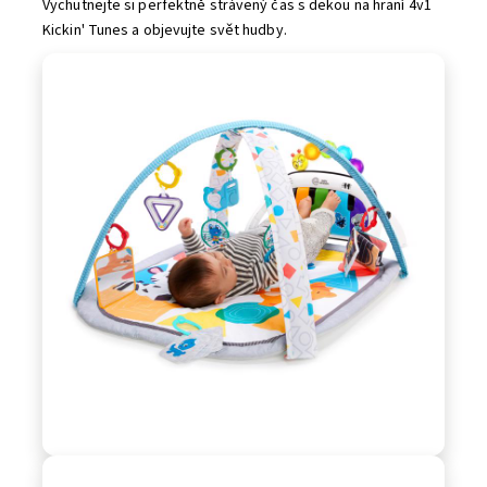
Vychutnejte si perfektně strávený čas s dekou na hraní 4v1
Kickin' Tunes a objevujte svět hudby.