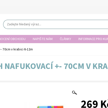
OCENÍ OBCHODU
NAPIŠTE NÁM
ČLÁNKY
INFORMACE PRO KUP
+- 70cm v krabici 6-12m
 NAFUKOVACÍ +- 70CM V KRA
269 K