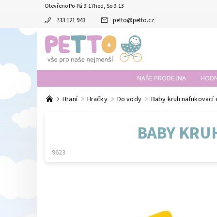
Otevřeno Po-Pá 9-17hod, So 9-13
733 121 943
petto
@
petto.cz
NAŠE PRODEJNA
HODN
Hraní
Hračky
Do vody
Baby kruh nafukovací 
BABY KRUH
9623