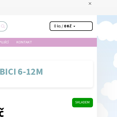
0 ks /
0 Kč
UJÍCÍ
KONTAKT
BICI 6-12M
SKLADEM
č