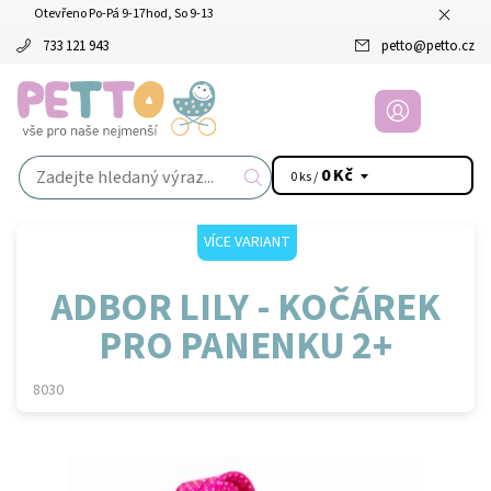
Otevřeno Po-Pá 9-17hod, So 9-13
733 121 943
petto
@
petto.cz
0 Kč
0 ks /
VÍCE VARIANT
ADBOR LILY - KOČÁREK
PRO PANENKU 2+
8030