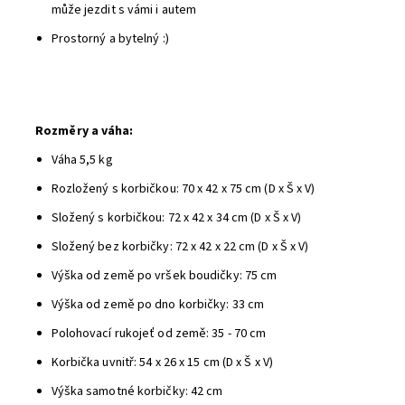
může jezdit s vámi i autem
Prostorný a bytelný :)
Rozměry a váha:
Váha 5,5 kg
Rozložený s korbičkou: 70 x 42 x 75 cm (D x Š x V)
Složený s korbičkou: 72 x 42 x 34 cm (D x Š x V)
Složený bez korbičky: 72 x 42 x 22 cm (D x Š x V)
Výška od země po vršek boudičky: 75 cm
Výška od země po dno korbičky: 33 cm
Polohovací rukojeť od země: 35 - 70 cm
Korbička uvnitř: 54 x 26 x 15 cm (D x Š x V)
Výška samotné korbičky: 42 cm