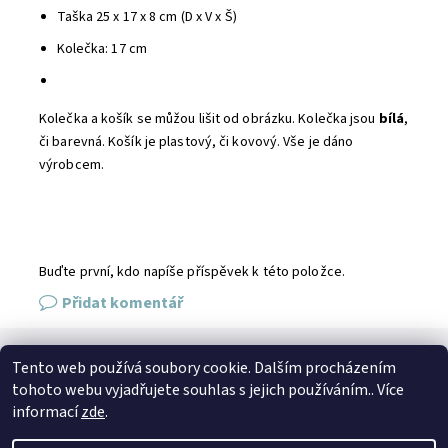
Taška 25 x 17 x 8 cm (D x V x Š)
Kolečka: 17 cm
Kolečka a košík se můžou lišit od obrázku. Kolečka jsou
bílá
,
či barevná. Košík je plastový, či kovový. Vše je dáno
výrobcem.
Buďte první, kdo napíše příspěvek k této položce.
Přidat komentář
Tento web používá soubory cookie. Dalším procházením
SPOJTE SE S NÁMI
tohoto webu vyjadřujete souhlas s jejich používáním.. Více
Kontakt
Naše prodejna
Facebook
Instagram
informací
zde
.