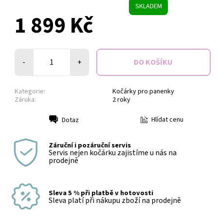
SKLADEM
1 899 Kč
-
+
Kategorie:
Kočárky pro panenky
Záruka:
2 roky
Hlídat cenu
Dotaz
Tisk
Záruční i pozáruční servis
Servis nejen kočárku zajistíme u nás na
prodejně
Sleva 5 % při platbě v hotovosti
Sleva platí při nákupu zboží na prodejně