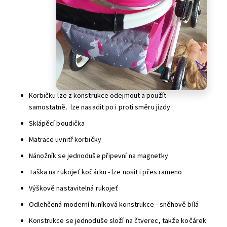
Korbičku lze z konstrukce odejmout a použít
samostatně. lze nasadit po i proti směru jízdy
Sklápěcí boudička
Matrace uvnitř korbičky
Nánožník se jednoduše připevní na magnetky
Taška na rukojeť kočárku - lze nosit i přes rameno
Výškově nastavitelná rukojeť
Odlehčená moderní hliníková konstrukce - sněhově bílá
Konstrukce se jednoduše složí na čtverec, takže kočárek