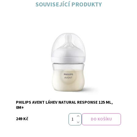
SOUVISEJÍCÍ PRODUKTY
Dostupnost:
Skladem
PHILIPS AVENT LÁHEV NATURAL RESPONSE 125 ML,
Značka:
AVENT
0M+
249 Kč