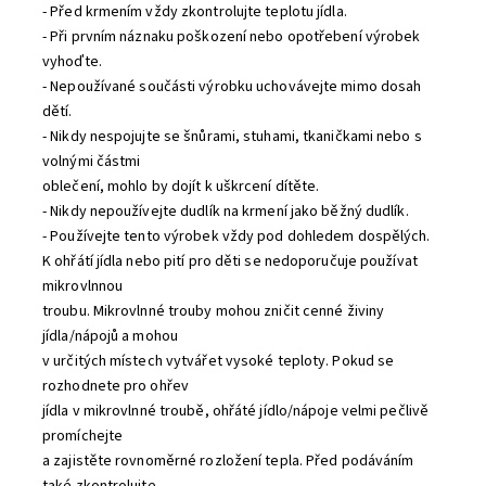
- Před krmením vždy zkontrolujte teplotu jídla.
- Při prvním náznaku poškození nebo opotřebení výrobek
vyhoďte.
- Nepoužívané součásti výrobku uchovávejte mimo dosah
dětí.
- Nikdy nespojujte se šnůrami, stuhami, tkaničkami nebo s
volnými částmi
oblečení, mohlo by dojít k uškrcení dítěte.
- Nikdy nepoužívejte dudlík na krmení jako běžný dudlík.
- Používejte tento výrobek vždy pod dohledem dospělých.
K ohřátí jídla nebo pití pro děti se nedoporučuje používat
mikrovlnnou
troubu. Mikrovlnné trouby mohou zničit cenné živiny
jídla/nápojů a mohou
v určitých místech vytvářet vysoké teploty. Pokud se
rozhodnete pro ohřev
jídla v mikrovlnné troubě, ohřáté jídlo/nápoje velmi pečlivě
promíchejte
a zajistěte rovnoměrné rozložení tepla. Před podáváním
také zkontrolujte