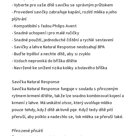
- Vyberte pro vaše dítě savičku se správným průtokem
- Provedení savičky zabraňuje kapání, rozlití mléka a jeho
plýtvání
- Kompatibilní s řadou Philips Avent
- Snadné uchopení i pro malé ručičky
- Snadné použití, jednoduché čištění a rychlé sestavení
- Savičky a lahve Natural Response neobsahují BPA
- Buďte trpěliví a nechte dítě, aby si zvyklo
- Vzduch neproniká do bříška dítěte
- Navržené ke snížení rizika koliky a bolavého bříška
Savička Natural Response
Savička Natural Response funguje v souladu s přirozeným
rytmem krmení dítěte, takže lze snadno kombinovat kojení a
krmení z lahve. Má unikátní otvor, který uvolňuje mléko
pouze tehdy, když dítě aktivně pije. Když tedy dítě pití
přeruší, aby polklo a nadechlo se, tok mléka se přeruší také.
Přirozené přisátí