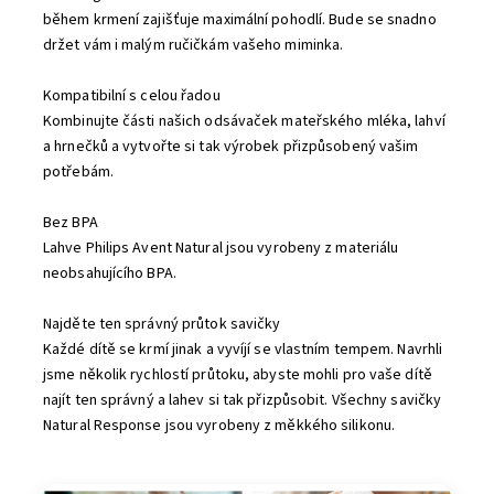
během krmení zajišťuje maximální pohodlí. Bude se snadno
držet vám i malým ručičkám vašeho miminka.
Kompatibilní s celou řadou
Kombinujte části našich odsávaček mateřského mléka, lahví
a hrnečků a vytvořte si tak výrobek přizpůsobený vašim
potřebám.
Bez BPA
Lahve Philips Avent Natural jsou vyrobeny z materiálu
neobsahujícího BPA.
Najděte ten správný průtok savičky
Každé dítě se krmí jinak a vyvíjí se vlastním tempem. Navrhli
jsme několik rychlostí průtoku, abyste mohli pro vaše dítě
najít ten správný a lahev si tak přizpůsobit. Všechny savičky
Natural Response jsou vyrobeny z měkkého silikonu.