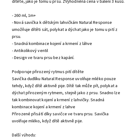
dítěte, jako je tomu u prsu. ZVýhodněná cena v balení 3 kusů.
- 260 ml, 1m+
- Nová savička k dětským lahvičkám Natural Response
umožňuje dítěti sát, polykat a dýchat jako je tomu u pití z
prsu.
- Snadná kombinace kojení a krmení z láhve
- Antikolikový ventil
- Design ve tvaru prsu bez kapání.
Podporuje přirozený rytmus pití dítěte
Savička dudlíku Natural Response uvolňuje mléko pouze
tehdy, když dítě aktivně pije. Dítě tak může pít, polykat a
dýchat přirozeným rytmem, stejně jako z prsu. Snadno lze
tak kombinovat kojení a krmení z lahvičky. Snadná
kombinace kojení a krmení z lahve
Přirozené přisátí díky savičce ve tvaru prsu. Savička
uvolňuje mléko, když dítě aktivně pije.
Další výhody: