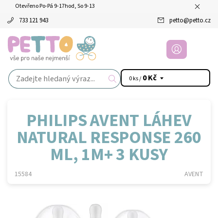
Otevřeno Po-Pá 9-17hod, So 9-13
733 121 943
petto
@
petto.cz
0 Kč
0 ks /
PHILIPS AVENT LÁHEV
NATURAL RESPONSE 260
ML, 1M+ 3 KUSY
15584
AVENT