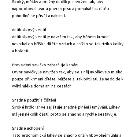
Široký, měkký a pružný dudlík je navržen tak, aby
napodoboval tvar a povrch prsu a pomáhal tak dítěti
pohodlně se přisát a nakrmit.
Antikolikový ventil
Antikolikový ventil je navržen tak, aby během krmení
nevnikal do bříška dítěte vzduch a snížilo se tak riziko koliky
a bolesti.
Provedení savičky zabraňuje kapání
Otvor savičky je navržen tak, aby se z něj uvolňovalo mléko
pouze při krmení dítěte. Můžete si tak být jisti, že nedojde k
vylití mléka doma ani na cestách.
Snadné použití a čištění
Široké hrdlo lahve zajišťuje snadné plnění i umývání. Láhev
má jen několik částí, proto se snadno a rychle sestavuje.
Snadné uchopení
Tato ergonomická lahev se snadno drží v libovolném úhlu a