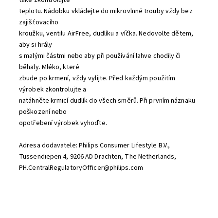
teplotu. Nádobku vkládejte do mikrovlnné trouby vždy bez
zajišťovacího
kroužku, ventilu AirFree, dudlíku a víčka. Nedovolte dětem,
aby si hrály
s malými částmi nebo aby při používání lahve chodily či
běhaly. Mléko, které
zbude po krmení, vždy vylijte. Před každým použitím
výrobek zkontrolujte a
natáhněte krmicí dudlík do všech směrů. Při prvním náznaku
poškození nebo
opotřebení výrobek vyhoďte.
Adresa dodavatele: Philips Consumer Lifestyle B.V.,
Tussendiepen 4, 9206 AD Drachten, The Netherlands,
PH.CentralRegulatoryOfficer@philips.com