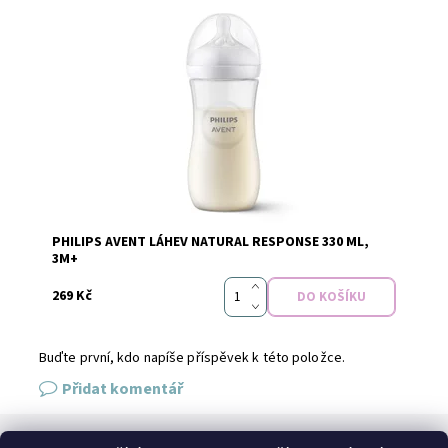
Dostupnost:
Skladem
PHILIPS AVENT LÁHEV NATURAL RESPONSE 330 ML,
Značka:
AVENT
3M+
269 Kč
Buďte první, kdo napíše příspěvek k této položce.
Přidat komentář