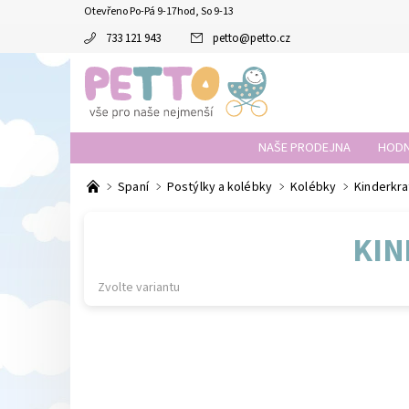
Otevřeno Po-Pá 9-17hod, So 9-13
733 121 943
petto
@
petto.cz
NAŠE PRODEJNA
HODN
Spaní
Postýlky a kolébky
Kolébky
Kinderkraf
KIN
Zvolte variantu