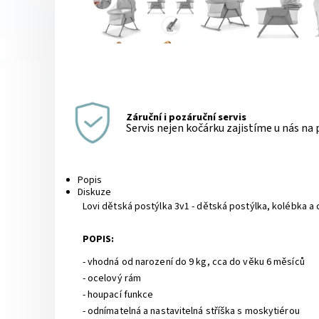
Záruční i pozáruční servis
Servis nejen kočárku zajistíme u nás na
Popis
Diskuze
Lovi dětská postýlka 3v1 - dětská postýlka, kolébka a
POPIS:
- vhodná od narození do 9 kg, cca do věku 6 měsíců
- ocelový rám
- houpací funkce
- odnímatelná a nastavitelná stříška s moskytiérou