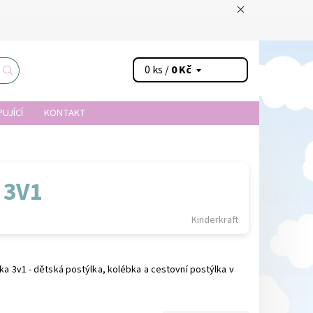
0 ks /
0 Kč
UJÍCÍ
KONTAKT
 3V1
Kinderkraft
ka 3v1 - dětská postýlka, kolébka a cestovní postýlka v