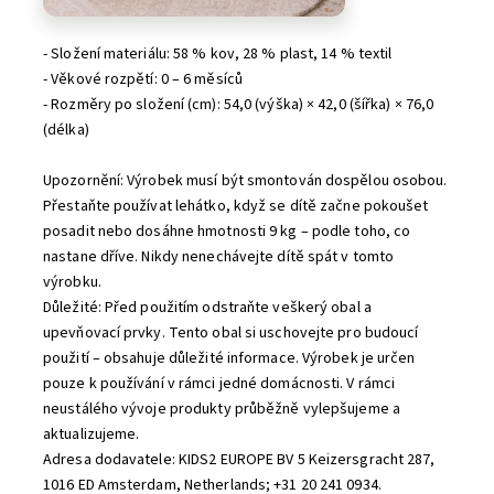
- Složení materiálu: 58 % kov, 28 % plast, 14 % textil
- Věkové rozpětí: 0 – 6 měsíců
- Rozměry po složení (cm): 54,0 (výška) × 42,0 (šířka) × 76,0
(délka)
Upozornění: Výrobek musí být smontován dospělou osobou.
Přestaňte používat lehátko, když se dítě začne pokoušet
posadit nebo dosáhne hmotnosti 9 kg – podle toho, co
nastane dříve. Nikdy nenechávejte dítě spát v tomto
výrobku.
Důležité: Před použitím odstraňte veškerý obal a
upevňovací prvky. Tento obal si uschovejte pro budoucí
použití – obsahuje důležité informace. Výrobek je určen
pouze k používání v rámci jedné domácnosti. V rámci
neustálého vývoje produkty průběžně vylepšujeme a
aktualizujeme.
Adresa dodavatele: KIDS2 EUROPE BV 5 Keizersgracht 287,
1016 ED Amsterdam, Netherlands; +31 20 241 0934.