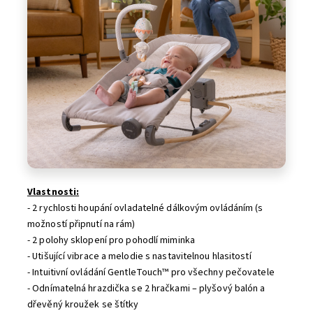
Vlastnosti:
- 2 rychlosti houpání ovladatelné dálkovým ovládáním (s
možností připnutí na rám)
- 2 polohy sklopení pro pohodlí miminka
- Utišující vibrace a melodie s nastavitelnou hlasitostí
- Intuitivní ovládání GentleTouch™ pro všechny pečovatele
- Odnímatelná hrazdička se 2 hračkami – plyšový balón a
dřevěný kroužek se štítky