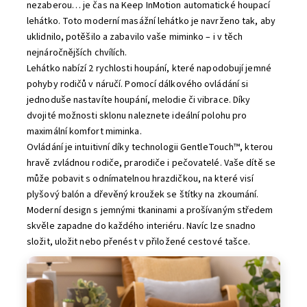
nezaberou… je čas na Keep InMotion automatické houpací
lehátko. Toto moderní masážní lehátko je navrženo tak, aby
uklidnilo, potěšilo a zabavilo vaše miminko – i v těch
nejnáročnějších chvílích.
Lehátko nabízí 2 rychlosti houpání, které napodobují jemné
pohyby rodičů v náručí. Pomocí dálkového ovládání si
jednoduše nastavíte houpání, melodie či vibrace. Díky
dvojité možnosti sklonu naleznete ideální polohu pro
maximální komfort miminka.
Ovládání je intuitivní díky technologii GentleTouch™, kterou
hravě zvládnou rodiče, prarodiče i pečovatelé. Vaše dítě se
může pobavit s odnímatelnou hrazdičkou, na které visí
plyšový balón a dřevěný kroužek se štítky na zkoumání.
Moderní design s jemnými tkaninami a prošívaným středem
skvěle zapadne do každého interiéru. Navíc lze snadno
složit, uložit nebo přenést v přiložené cestové tašce.