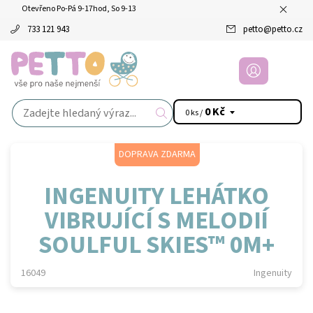
Otevřeno Po-Pá 9-17hod, So 9-13
733 121 943
petto
@
petto.cz
0 Kč
0 ks /
DOPRAVA ZDARMA
INGENUITY LEHÁTKO
VIBRUJÍCÍ S MELODIÍ
SOULFUL SKIES™ 0M+
16049
Ingenuity