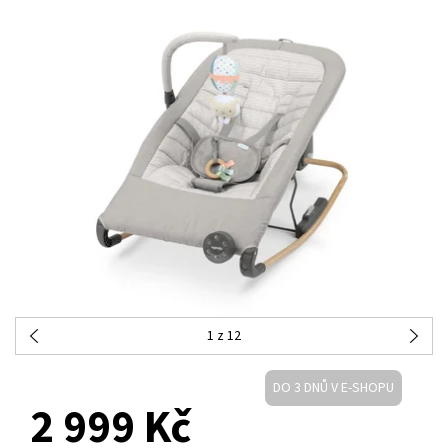
1
z 12
DO 3 DNŮ V E-SHOPU
2 999 Kč