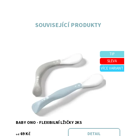
SOUVISEJÍCÍ PRODUKTY
TIP
SLEVA
VÍCE VARIANT
Dostupnost:
Skladem
Značka:
Baby Ono
BABY ONO - FLEXIBILNÍ LŽIČKY 2KS
69 Kč
DETAIL
od