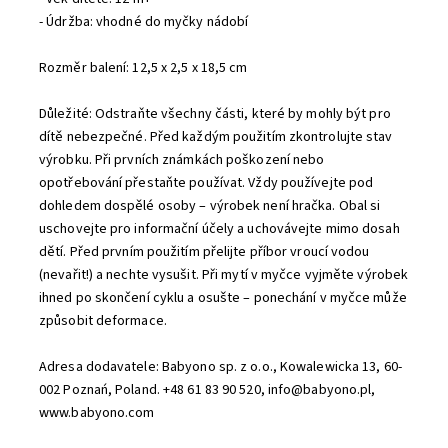
- Údržba: vhodné do myčky nádobí
Rozměr balení: 12,5 x 2,5 x 18,5 cm
Důležité: Odstraňte všechny části, které by mohly být pro
dítě nebezpečné. Před každým použitím zkontrolujte stav
výrobku. Při prvních známkách poškození nebo
opotřebování přestaňte používat. Vždy používejte pod
dohledem dospělé osoby – výrobek není hračka. Obal si
uschovejte pro informační účely a uchovávejte mimo dosah
dětí. Před prvním použitím přelijte příbor vroucí vodou
(nevařit!) a nechte vysušit. Při mytí v myčce vyjměte výrobek
ihned po skončení cyklu a osušte – ponechání v myčce může
způsobit deformace.
Adresa dodavatele: Babyono sp. z o.o., Kowalewicka 13, 60-
002 Poznań, Poland. +48 61 83 90 520, info@babyono.pl,
www.babyono.com