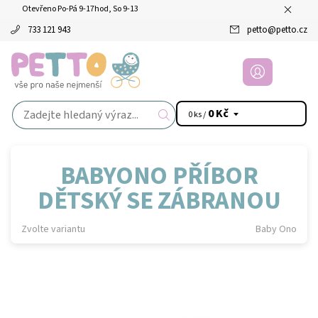
Otevřeno Po-Pá 9-17hod, So 9-13
733 121 943
petto
@
petto.cz
0 Kč
0 ks /
BABYONO PŘÍBOR
DĚTSKÝ SE ZÁBRANOU
Zvolte variantu
Baby Ono