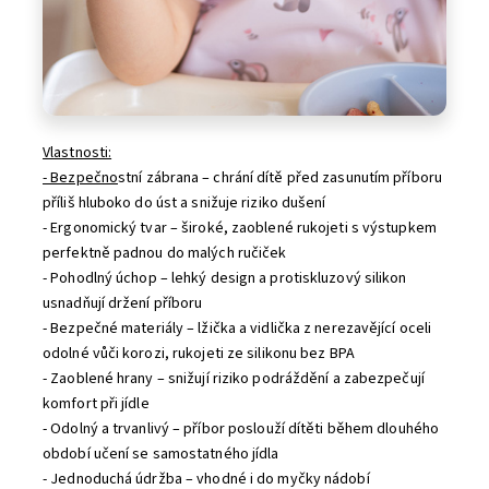
Vlastnosti:
- Bezpečno
stní zábrana – chrání dítě před zasunutím příboru
příliš hluboko do úst a snižuje riziko dušení
- Ergonomický tvar – široké, zaoblené rukojeti s výstupkem
perfektně padnou do malých ručiček
- Pohodlný úchop – lehký design a protiskluzový silikon
usnadňují držení příboru
- Bezpečné materiály – lžička a vidlička z nerezavějící oceli
odolné vůči korozi, rukojeti ze silikonu bez BPA
- Zaoblené hrany – snižují riziko podráždění a zabezpečují
komfort při jídle
- Odolný a trvanlivý – příbor poslouží dítěti během dlouhého
období učení se samostatného jídla
- Jednoduchá údržba – vhodné i do myčky nádobí