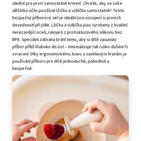
ideální pro první samostatné krmení. Chcete, aby se vaše
děťátko učilo používat lžičku a vidličku samostatně? Tento
bezpečný příborový set je ideální pro osvojení si prvních
dovedností při jídle. Lžička a vidlička jsou vyrobeny z kvalitní
nerezavějící oceli, rukojeti z protiskluzového silikonu bez
BPA. Speciální zábrana brání tomu, aby si dítě zasunulo
příbor příliš hluboko do úst – minimalizuje tak riziko dušení či
zvracení. Díky ergonomickému tvaru a zaobleným hranám je
používání příboru pro dítě jednoduché, pohodlné a
bezpečné.