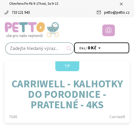
Otevřeno Po-Pá 9-17hod, So 9-13
733 121 943
petto
@
petto.cz
0 Kč
0 ks /
TIP
CARRIWELL - KALHOTKY
DO PORODNICE -
PRATELNÉ - 4KS
7045
Carriwell