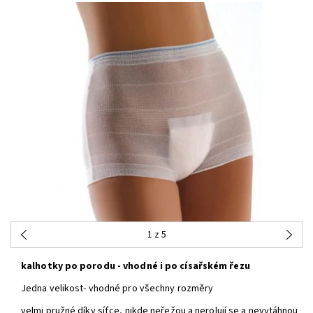
1
z 5
kalhotky po porodu - vhodné i po císařském řezu
Jedna velikost- vhodné pro všechny rozměry
velmi pružné díky síťce, nikde neřežou a nerolují se a nevytáhnou