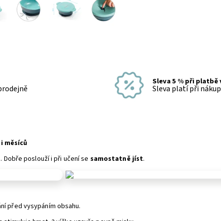
Sleva 5 % při platbě
 prodejně
Sleva platí při náku
ti měsíců
. Dobře poslouží i při učení se
samostatně jíst
.
ání před vysypáním obsahu.