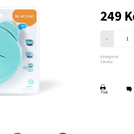
249 K
-
Kategorie:
Záruka:
Tisk