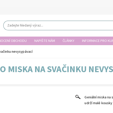
OCENÍ OBCHODU
NAPIŠTE NÁM
ČLÁNKY
INFORMACE PRO KUP
vačinku nevysypávací
O MISKA NA SVAČINKU NEVYS
Geniální miska na 
udrží malé kousky