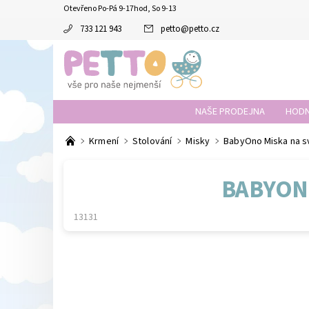
Otevřeno Po-Pá 9-17hod, So 9-13
733 121 943
petto
@
petto.cz
NAŠE PRODEJNA
HODN
Krmení
Stolování
Misky
BabyOno Miska na s
BABYON
13131