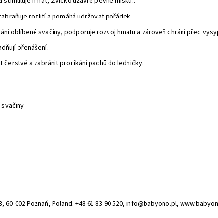
a stimuluje hmat, 2.víčko uzavře pevně misku..
 zabraňuje rozlití a pomáhá udržovat pořádek.
ání oblíbené svačiny, podporuje rozvoj hmatu a zároveň chrání před vys
dňují přenášení.
t čerstvé a zabránit pronikání pachů do ledničky.
a svačiny
13, 60-002 Poznań, Poland. +48 61 83 90 520, info@babyono.pl, www.babyo