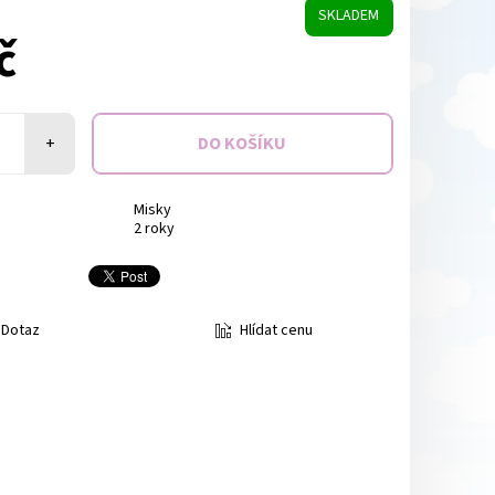
SKLADEM
č
+
Misky
2 roky
Hlídat cenu
Dotaz