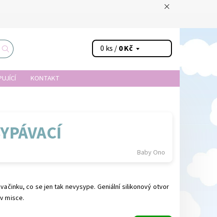
0 ks /
0 Kč
UJÍCÍ
KONTAKT
YPÁVACÍ
Baby Ono
svačinku, co se jen tak nevysype. Geniální silikonový otvor
 v misce.