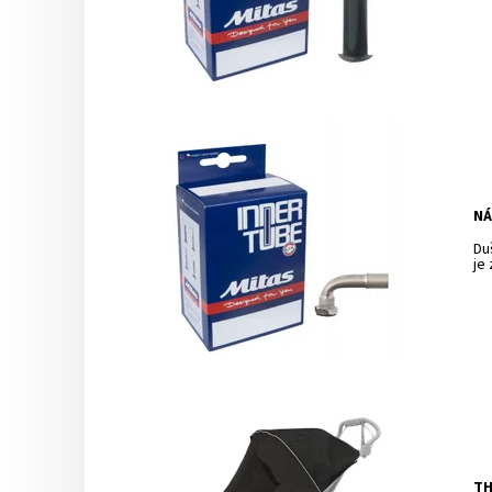
NÁ
Du
je
TH