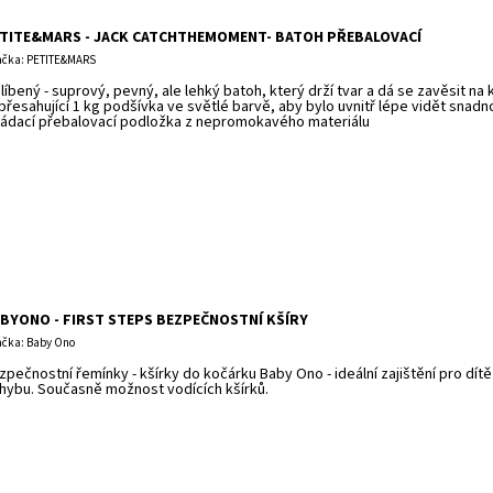
TITE&MARS - JACK CATCHTHEMOMENT- BATOH PŘEBALOVACÍ
čka: PETITE&MARS
líbený - suprový, pevný, ale lehký batoh, který drží tvar a dá se zavěsit na
přesahující 1 kg podšívka ve světlé barvě, aby bylo uvnitř lépe vidět snadno
ládací přebalovací podložka z nepromokavého materiálu
BYONO - FIRST STEPS BEZPEČNOSTNÍ KŠÍRY
čka: Baby Ono
zpečnostní řemínky - kšírky do kočárku Baby Ono - ideální zajištění pro dít
hybu. Současně možnost vodících kšírků.