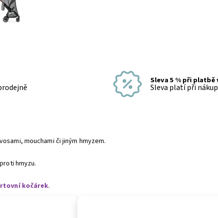
Sleva 5 % při platbě
 prodejně
Sleva platí při náku
, vosami, mouchami či jiným hmyzem.
 proti hmyzu.
ortovní kočárek
.