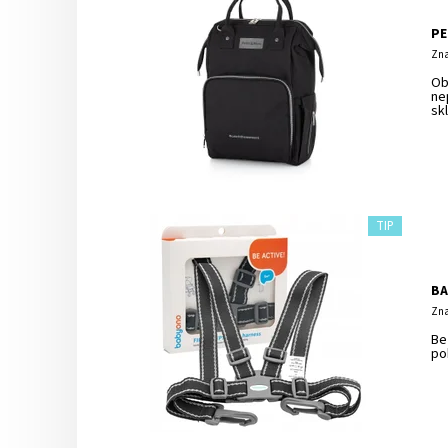
PE
Zna
Ob
ne
sk
TIP
BA
Zna
Be
po