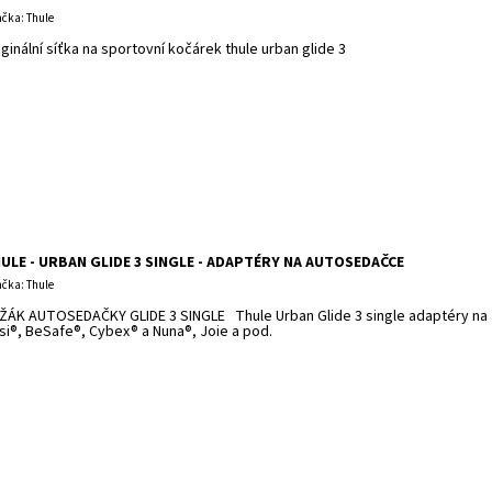
čka: Thule
iginální síťka na sportovní kočárek thule urban glide 3
ULE - URBAN GLIDE 3 SINGLE - ADAPTÉRY NA AUTOSEDAČCE
čka: Thule
ŽÁK AUTOSEDAČKY GLIDE 3 SINGLE Thule Urban Glide 3 single adaptéry na
si®, BeSafe®, Cybex® a Nuna®, Joie a pod.