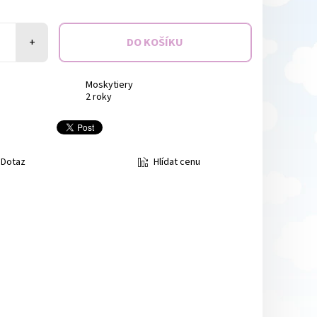
+
Moskytiery
2 roky
Hlídat cenu
Dotaz