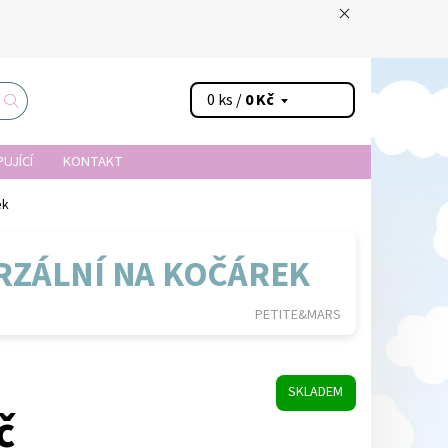
0 ks /
0 Kč
UJÍCÍ
KONTAKT
ek
RZÁLNÍ NA KOČÁREK
PETITE&MARS
SKLADEM
č