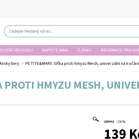
OCENÍ OBCHODU
NAPIŠTE NÁM
ČLÁNKY
INFORMACE PRO KUP
Moskytiery
PETITE&MARS Síťka proti hmyzu Mesh, univerzální na kočár
A PROTI HMYZU MESH, UNIVE
189 Kč
–26 %
139 K