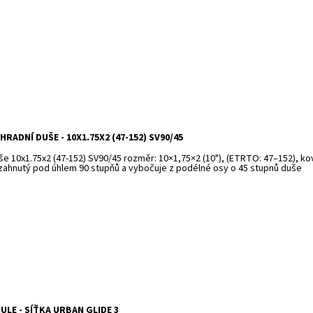
HRADNÍ DUŠE - 10X1.75X2 (47-152) SV90/45
še 10x1.75x2 (47-152) SV90/45 rozměr: 10×1,75×2 (10"), (ETRTO: 47–152), ko
 zahnutý pod úhlem 90 stupňů a vybočuje z podélné osy o 45 stupnů duše
ULE - SÍŤKA URBAN GLIDE 3