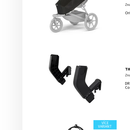
Zna
Or
TH
Zna
DR
Co
VÍCE
VARIANT