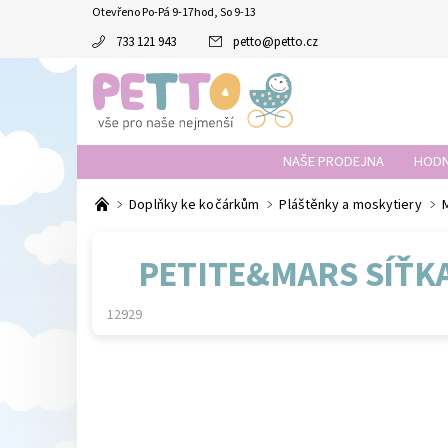
Otevřeno Po-Pá 9-17hod, So 9-13
733 121 943
petto
@
petto.cz
NAŠE PRODEJNA
HODN
Doplňky ke kočárkům
Pláštěnky a moskytiery
PETITE&MARS SÍŤK
12929