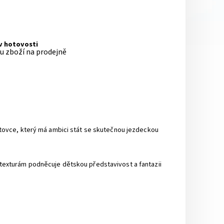
 v hotovosti
pu zboží na prodejně
portovce, který má ambici stát se skutečnou jezdeckou
a texturám podněcuje dětskou představivost a fantazii