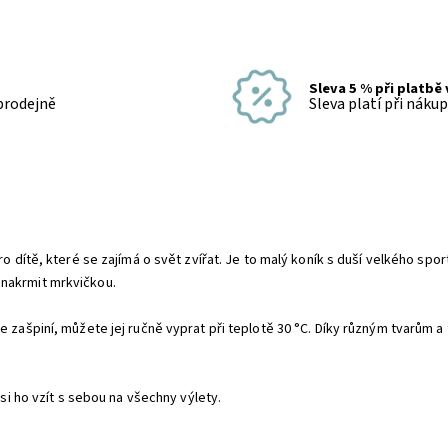
Sleva 5 % při platbě
 prodejně
Sleva platí při náku
pro dítě, které se zajímá o svět zvířat. Je to malý koník s duší velkého s
 nakrmit mrkvičkou.
e zašpiní, můžete jej ručně vyprat při teplotě 30 °C. Díky různým tvarům 
 si ho vzít s sebou na všechny výlety.