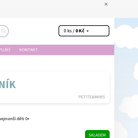
0 ks /
0 Kč
UJÍCÍ
KONTAKT
NÍK
PETITE&MARS
nejmenší děti 0+
SKLADEM