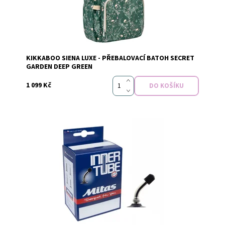
KIKKABOO SIENA LUXE - PŘEBALOVACÍ BATOH SECRET
Značka:
KikkaBoo
GARDEN DEEP GREEN
1 099 Kč
Vyprodáno
Dostupnost: