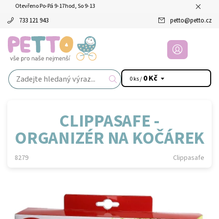
Otevřeno Po-Pá 9-17hod, So 9-13
733 121 943
petto
@
petto.cz
0 Kč
0 ks /
CLIPPASAFE -
ORGANIZÉR NA KOČÁREK
8279
Clippasafe