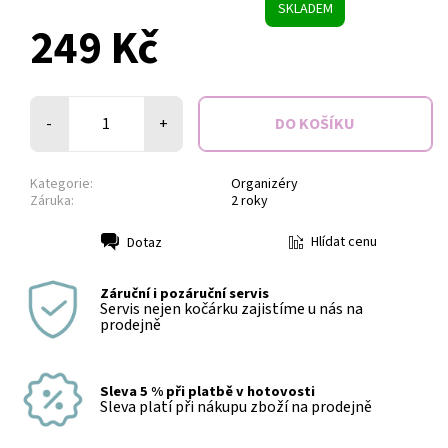
SKLADEM
249 Kč
-
+
Kategorie:
Organizéry
Záruka:
2 roky
Hlídat cenu
Dotaz
Tisk
Záruční i pozáruční servis
Servis nejen kočárku zajistíme u nás na
prodejně
Sleva 5 % při platbě v hotovosti
Sleva platí při nákupu zboží na prodejně