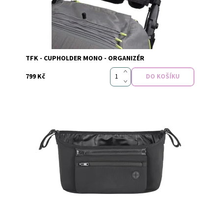
Značka:
TFK
TFK - CUPHOLDER MONO - ORGANIZÉR
799 Kč
Dostupnost:
Do 3 dnů v e-shopu
Značka:
PETITE&MARS