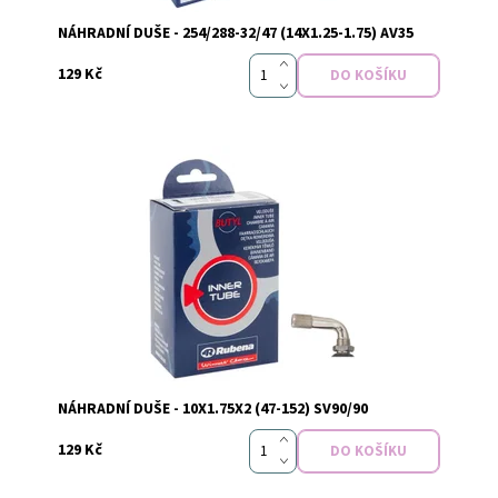
NÁHRADNÍ DUŠE - 254/288-32/47 (14X1.25-1.75) AV35
129 Kč
Dostupnost:
Skladem
NÁHRADNÍ DUŠE - 10X1.75X2 (47-152) SV90/90
129 Kč