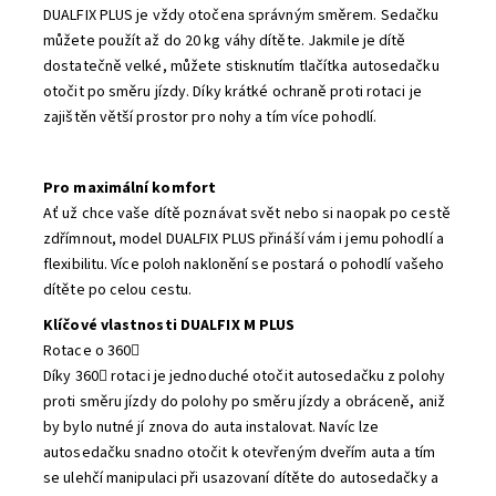
DUALFIX PLUS je vždy otočena správným směrem. Sedačku
můžete použít až do 20 kg váhy dítěte. Jakmile je dítě
dostatečně velké, můžete stisknutím tlačítka autosedačku
otočit po směru jízdy. Díky krátké ochraně proti rotaci je
zajištěn větší prostor pro nohy a tím více pohodlí.
Pro maximální komfort
Ať už chce vaše dítě poznávat svět nebo si naopak po cestě
zdřímnout, model DUALFIX PLUS přináší vám i jemu pohodlí a
flexibilitu. Více poloh naklonění se postará o pohodlí vašeho
dítěte po celou cestu.
Klíčové vlastnosti DUALFIX M PLUS
Rotace o 360
Díky 360 rotaci je jednoduché otočit autosedačku z polohy
proti směru jízdy do polohy po směru jízdy a obráceně, aniž
by bylo nutné jí znova do auta instalovat. Navíc lze
autosedačku snadno otočit k otevřeným dveřím auta a tím
se ulehčí manipulaci při usazovaní dítěte do autosedačky a