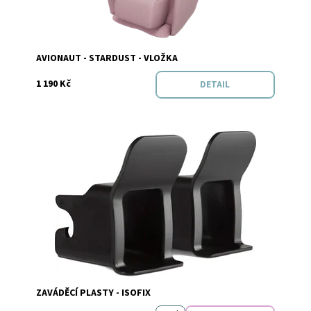
Značka:
Avionaut
AVIONAUT - STARDUST - VLOŽKA
1 190 Kč
DETAIL
Dostupnost:
Momentálně nedostupné
Značka:
Cybex
ZAVÁDĚCÍ PLASTY - ISOFIX