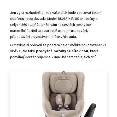
Jen vy si rozhodněte, zda vaše dítě bude cestovat čelem
dopředu nebo dozadu. Model DUALFIX PLUS je otočný o
celých 360 stupňů, takže vám na cestách poskytne
maximální flexibilitu a zároveň usnadní usazování,
připoutávání a vyndávání dítěte z/do auta.
O maximální pohodlí se postará nejen měkká novorozenecká
vložka, ale také
prodyšné potahy se síťovinou
, které
pomáhají udržet příjemné klima i během teplejších dnů.