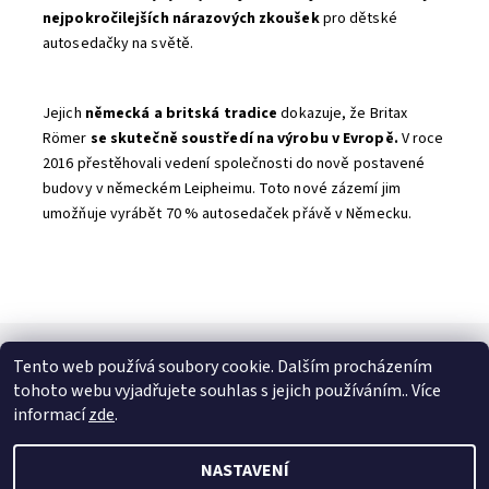
nejpokročilejších nárazových zkoušek
pro dětské
autosedačky na světě.
Jejich
německá a britská tradice
dokazuje, že Britax
Römer
se skutečně soustředí na výrobu v Evropě.
V roce
2016 přestěhovali vedení společnosti do nově postavené
budovy v německém Leipheimu. Toto nové zázemí jim
umožňuje vyrábět 70 % autosedaček přávě v Německu.
Tento web používá soubory cookie. Dalším procházením
SPOJTE SE S NÁMI
tohoto webu vyjadřujete souhlas s jejich používáním.. Více
Kontakt
Naše prodejna
Facebook
Instagram
informací
zde
.
NASTAVENÍ