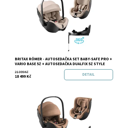
Dostupnost:
Do 3 dnů v e-shopu
BRITAX RÖMER - AUTOSEDAČKA SET BABY-SAFE PRO +
Značka:
BRITAX RÖMER
VARIO BASE 5Z + AUTOSEDAČKA DUALFIX 5Z STYLE
21 399 Kč
DETAIL
18 499 Kč