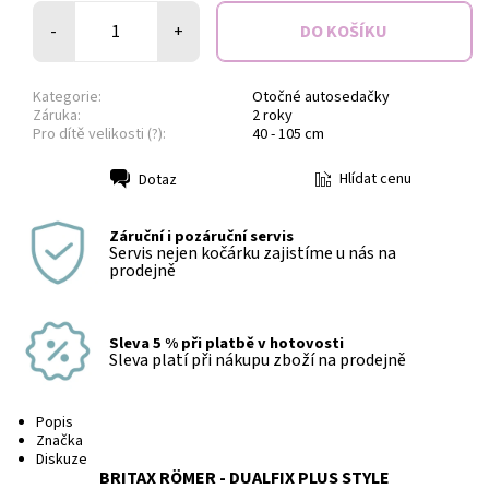
-
+
Kategorie:
Otočné autosedačky
Záruka:
2 roky
Pro dítě velikosti (?):
40 - 105 cm
Hlídat cenu
Dotaz
Tisk
Záruční i pozáruční servis
Servis nejen kočárku zajistíme u nás na
prodejně
Sleva 5 % při platbě v hotovosti
Sleva platí při nákupu zboží na prodejně
Popis
Značka
Diskuze
BRITAX RÖMER - DUALFIX PLUS STYLE