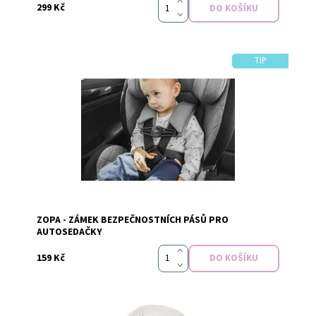
299 Kč
TIP
Dostupnost:
Skladem
ZOPA - ZÁMEK BEZPEČNOSTNÍCH PÁSŮ PRO
Značka:
Zopa
AUTOSEDAČKY
159 Kč