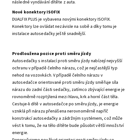
následné vyndávání dítěte z auta.
Nové konektory ISOFIX
DUALFIX PLUS je vybavena novými konektory ISOFIX.
Konektory lze ovládat nezávisle na sobě a díky tomu je
instalace autosedačky ještě snadnější.
Prodloužena pozice proti směru jízdy
Autosedačky s instalací proti směru jízdy nabízejí nejvyšší
ochranu v případě čelního nárazu, což je nejčastější typ
nehod na vozovkách. V případě čelního nárazu v
autosedačce orientované proti směru jízdy směřuje síla
nárazu do zadní části sedačky, zatímco zbývající energie je
rovnoměrně rozptýlená mezi hlavu, krk a horní část těla.
Cestuje-li dítě v autosedačce po směru jízdy, je energie
vzniklá při nárazu přenášena nerovnoměrně napříč
konstrukcí autosedačky a zádržným systémem, což může
vést k tomu, že na tělo dítěte bude působit větší množství
energie.