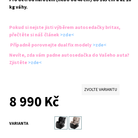
kg váhy.
Pokud si nejste jisti výběrem autosedačky britax,
přečtěte si náš článek
>zde<
Případně porovnejte dualfix modely
>zde<
Nevíte, zda vám padne autosedačka do Vašeho auta?
Zjistěte
>zde<
ZVOLTE VARIANTU
8 990 Kč
VARIANTA