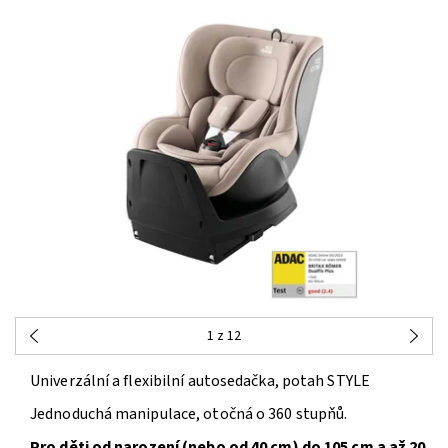
1
z 12
Univerzální a flexibilní autosedačka, potah STYLE
Jednoduchá manipulace, otočná o 360 stupňů.
Pro děti od narození (nebo od 40 cm) do 105 cm a až 20