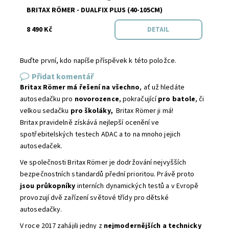
Značka:
BRITAX RÖMER
BRITAX RÖMER - DUALFIX PLUS (40-105CM)
8 490 Kč
DETAIL
Buďte první, kdo napíše příspěvek k této položce.
Přidat komentář
Britax Römer má řešení na všechno
, ať už hledáte
autosedačku pro
novorozence
, pokračující
pro batole
, či
velkou sedačku
pro školáky,
Britax Römer ji má!
Britax pravidelně získává nejlepší ocenění ve
spotřebitelských testech ADAC a to na mnoho jejich
autosedaček.
Ve společnosti Britax Römer je dodržování nejvyšších
bezpečnostních standardů přední prioritou. Právě proto
jsou průkopníky
interních dynamických testů a v Evropě
provozují dvě zařízení světové třídy pro dětské
autosedačky.
V roce 2017 zahájili jedny z
nejmodernějších a technicky