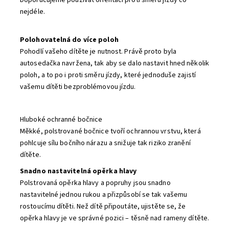
Doporučujeme používat orientaci proti směru jízdy co
nejdéle.
Polohovatelná do více poloh
Pohodlí vašeho dítěte je nutnost. Právě proto byla
autosedačka navržena, tak aby se dalo nastavit hned několik
poloh, a to po i proti směru jízdy, které jednoduše zajistí
vašemu dítěti bezproblémovou jízdu.
Hluboké ochranné bočnice
Měkké, polstrované bočnice tvoří ochrannou vrstvu, která
pohlcuje sílu bočního nárazu a snižuje tak riziko zranění
dítěte.
Snadno nastavitelná opěrka hlavy
Polstrovaná opěrka hlavy a popruhy jsou snadno
nastavitelné jednou rukou a přizpůsobí se tak vašemu
rostoucímu dítěti. Než dítě připoutáte, ujistěte se, že
opěrka hlavy je ve správné pozici – těsně nad rameny dítěte.