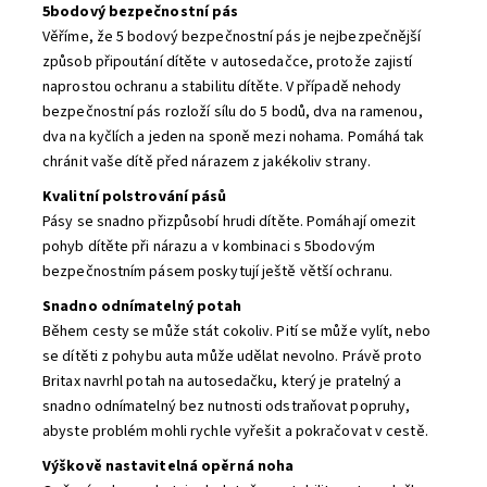
5bodový bezpečnostní pás
Věříme, že 5 bodový bezpečnostní pás je nejbezpečnější
způsob připoutání dítěte v autosedačce, protože zajistí
naprostou ochranu a stabilitu dítěte. V případě nehody
bezpečnostní pás rozloží sílu do 5 bodů, dva na ramenou,
dva na kyčlích a jeden na sponě mezi nohama. Pomáhá tak
chránit vaše dítě před nárazem z jakékoliv strany.
Kvalitní polstrování pásů
Pásy se snadno přizpůsobí hrudi dítěte. Pomáhají omezit
pohyb dítěte při nárazu a v kombinaci s 5bodovým
bezpečnostním pásem poskytují ještě větší ochranu.
Snadno odnímatelný potah
Během cesty se může stát cokoliv. Pití se může vylít, nebo
se dítěti z pohybu auta může udělat nevolno. Právě proto
Britax navrhl potah na autosedačku, který je pratelný a
snadno odnímatelný bez nutnosti odstraňovat popruhy,
abyste problém mohli rychle vyřešit a pokračovat v cestě.
Výškově nastavitelná opěrná noha