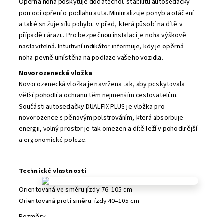
Opěrná noha poskytuje dodatečnou stabilitu autosedačky
pomoci opření o podlahu auta. Minimalizuje pohyb a otáčení
a také snižuje sílu pohybu v před, která působí na dítě v
případě nárazu. Pro bezpečnou instalaci je noha výškově
nastavitelná. Intuitivní indikátor informuje, kdy je opěrná
noha pevně umístěna na podlaze vašeho vozidla.
Novorozenecká vložka
Novorozenecká vložka je navržena tak, aby poskytovala
větší pohodlí a ochranu těm nejmenším cestovatelům.
Součásti autosedačky DUALFIX PLUS je vložka pro
novorozence s pěnovým polstrováním, která absorbuje
energii, volný prostor je tak omezen a dítě leží v pohodlnější
a ergonomické poloze.
Technické vlastnosti
Orientovaná ve směru jízdy 76–105 cm
Orientovaná proti směru jízdy 40–105 cm
Rozměry