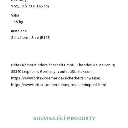
V 59,5 x Š 73 x H 65 cm
Váha
12.5 kg
Instalace
Schválení: i-Size (R129)
Britax Römer Kindersicherheit GmbH, Theodor-Heuss-Str. 9;
89340 Leipheim; Germany, contact@britax.com,
https://www.britax-roemer.de/sicherheitshinweise;
https://www.britax-roemer.de/impressum/imprint.html
SOUVISEJÍCÍ PRODUKTY