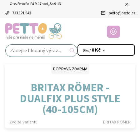
Otevřeno Po-Pá 9-17hod, So 9-13
733 121 943
petto
@
petto.cz
0 Kč
0 ks /
DOPRAVA ZDARMA
BRITAX RÖMER -
DUALFIX PLUS STYLE
(40-105CM)
Zvolte variantu
BRITAX RÖMER