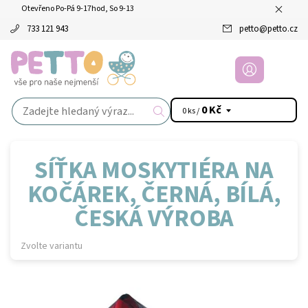
Otevřeno Po-Pá 9-17hod, So 9-13
733 121 943
petto
@
petto.cz
0 Kč
0 ks /
SÍŤKA MOSKYTIÉRA NA
KOČÁREK, ČERNÁ, BÍLÁ,
ČESKÁ VÝROBA
Zvolte variantu