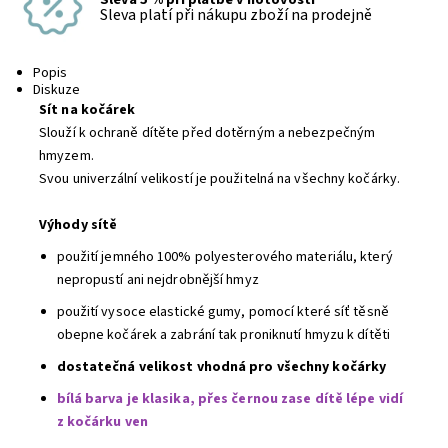
Sleva platí při nákupu zboží na prodejně
Popis
Diskuze
Sít na kočárek
Slouží k ochraně dítěte před dotěrným a nebezpečným
hmyzem.
Svou univerzální velikostí je použitelná na všechny kočárky.
Výhody sítě
použití jemného 100% polyesterového materiálu, který
nepropustí ani nejdrobnější hmyz
použití vysoce elastické gumy, pomocí které síť těsně
obepne kočárek a zabrání tak proniknutí hmyzu k dítěti
dostatečná velikost vhodná pro všechny kočárky
bílá barva je klasika, přes černou zase dítě lépe vidí
z kočárku ven