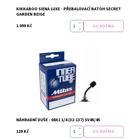
KIKKABOO SIENA LUXE - PŘEBALOVACÍ BATOH SECRET
GARDEN BEIGE
1 099 Kč
Vyprodáno
Dostupnost:
NÁHRADNÍ DUŠE - 08X1 1/4 (32-137) SV45/45
129 Kč