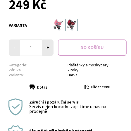
249 Kč
VARIANTA
-
+
Kategorie:
Pláštěnky a moskytiery
Záruka:
2 roky
Varianta:
Barva:
Hlídat cenu
Dotaz
Tisk
Záruční i pozáruční servis
Servis nejen kočárku zajistíme u nás na
prodejně
Sleva 5 % při platbě v hotovosti