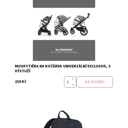
Dostupnost:
Skladem
MOSKYTIÉRA NA KOČÁREK UNIVERZÁLNÍ EXCLUSIVE, S
Značka:
PETITE&MARS
VÝSTUŽÍ
219 Kč
Dostupnost:
Skladem