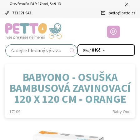
Otevřeno Po-Pá 9-17hod, So 9-13
733 121 943
petto
@
petto.cz
0 Kč
0 ks /
BABYONO - OSUŠKA
BAMBUSOVÁ ZAVINOVACÍ
120 X 120 CM - ORANGE
17109
Baby Ono