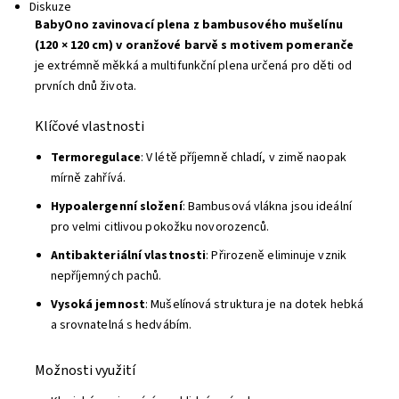
Diskuze
BabyOno zavinovací plena z bambusového mušelínu
(120 × 120 cm) v oranžové barvě s motivem pomeranče
je extrémně měkká a multifunkční plena určená pro děti od
prvních dnů života.
Klíčové vlastnosti
Termoregulace
: V létě příjemně chladí, v zimě naopak
mírně zahřívá.
Hypoalergenní složení
: Bambusová vlákna jsou ideální
pro velmi citlivou pokožku novorozenců.
Antibakteriální vlastnosti
: Přirozeně eliminuje vznik
nepříjemných pachů.
Vysoká jemnost
: Mušelínová struktura je na dotek hebká
a srovnatelná s hedvábím.
Možnosti využití