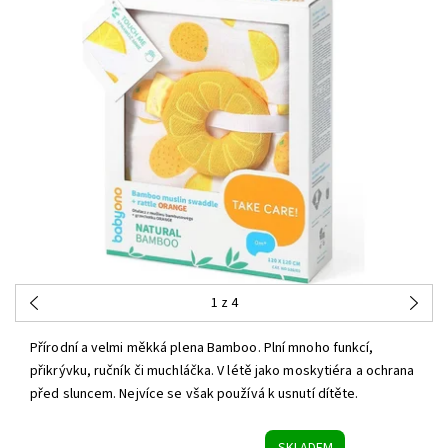
1
z 4
Přírodní a velmi měkká plena Bamboo. Plní mnoho funkcí,
přikrývku, ručník či muchláčka. V létě jako moskytiéra a ochrana
před sluncem. Nejvíce se však používá k usnutí dítěte.
SKLADEM