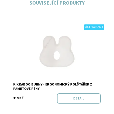
SOUVISEJÍCÍ PRODUKTY
VÍCE VARIANT
Dostupnost:
Skladem
KIKKABOO BUNNY - ERGONOMICKÝ POLŠTÁŘEK Z
Značka:
KikkaBoo
PAMĚŤOVÉ PĚNY
319 Kč
DETAIL