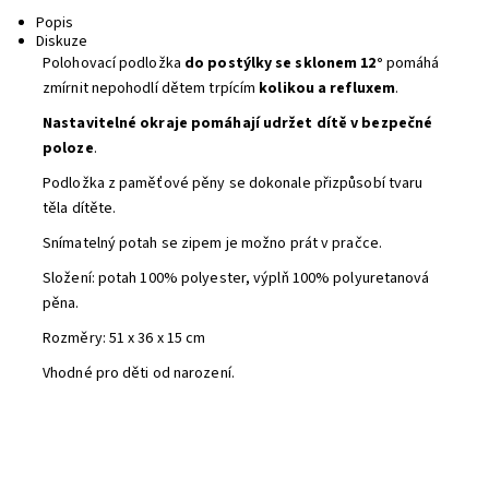
Popis
Diskuze
Polohovací podložka
do postýlky se sklonem 12°
pomáhá
zmírnit nepohodlí dětem trpícím
kolikou a refluxem
.
Nastavitelné okraje pomáhají udržet dítě v bezpečné
poloze
.
Podložka z paměťové pěny se dokonale přizpůsobí tvaru
těla dítěte.
Snímatelný potah se zipem je možno prát v pračce.
Složení: potah 100% polyester, výplň 100% polyuretanová
pěna.
Rozměry: 51 x 36 x 15 cm
Vhodné pro děti od narození.