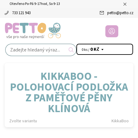
Otevřeno Po-Pá 9-17hod, So 9-13
733 121 943
petto
@
petto.cz
0 Kč
0 ks /
KIKKABOO -
POLOHOVACÍ PODLOŽKA
Z PAMĚŤOVÉ PĚNY
KLÍNOVÁ
Zvolte variantu
KikkaBoo