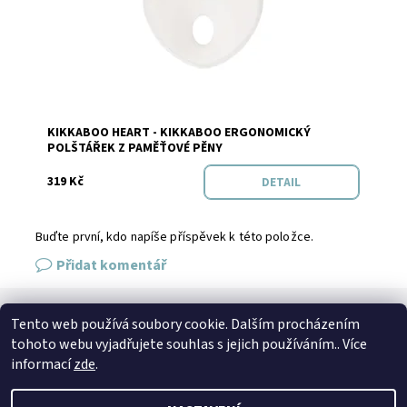
KIKKABOO HEART - KIKKABOO ERGONOMICKÝ
Značka:
KikkaBoo
POLŠTÁŘEK Z PAMĚŤOVÉ PĚNY
319 Kč
DETAIL
Buďte první, kdo napíše příspěvek k této položce.
Přidat komentář
Tento web používá soubory cookie. Dalším procházením
SPOJTE SE S NÁMI
tohoto webu vyjadřujete souhlas s jejich používáním.. Více
Kontakt
Naše prodejna
Facebook
Instagram
informací
zde
.