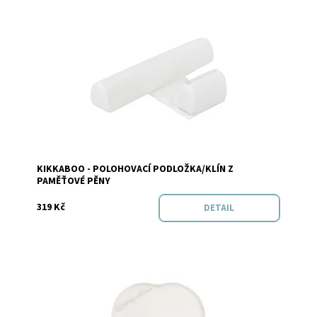
Dostupnost:
Skladem
KIKKABOO - POLOHOVACÍ PODLOŽKA/KLÍN Z
Značka:
KikkaBoo
PAMĚŤOVÉ PĚNY
319 Kč
DETAIL
Dostupnost:
Skladem