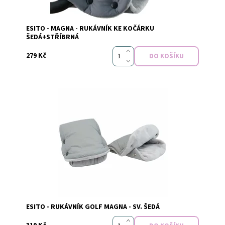
ESITO - MAGNA - RUKÁVNÍK KE KOČÁRKU
Značka:
Esito
ŠEDÁ+STŘÍBRNÁ
279 Kč
Dostupnost:
Vyprodáno
Značka:
Esito
ESITO - RUKÁVNÍK GOLF MAGNA - SV. ŠEDÁ