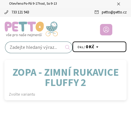
Otevřeno Po-Pá 9-17hod, So 9-13
733 121 943
petto
@
petto.cz
0 Kč
0 ks /
ZOPA - ZIMNÍ RUKAVICE
FLUFFY 2
Zvolte variantu