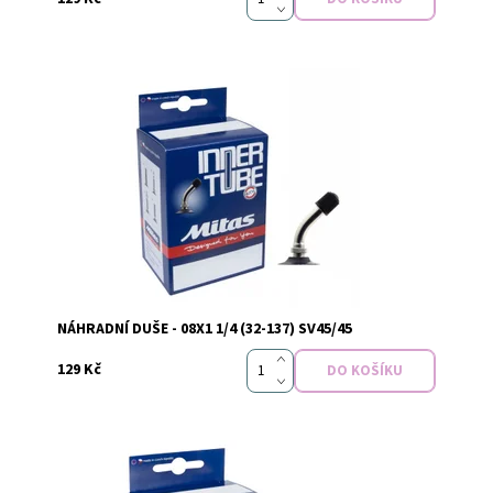
Vyprodáno
Dostupnost:
NÁHRADNÍ DUŠE - 08X1 1/4 (32-137) SV45/45
129 Kč