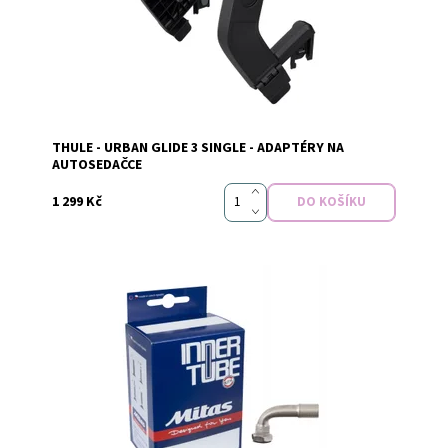
THULE - URBAN GLIDE 3 SINGLE - ADAPTÉRY NA
Značka:
Thule
AUTOSEDAČCE
1 299 Kč
Vyprodáno
Dostupnost: