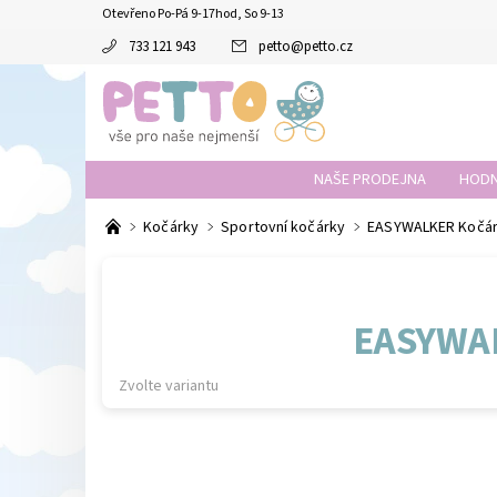
Otevřeno Po-Pá 9-17hod, So 9-13
733 121 943
petto
@
petto.cz
NAŠE PRODEJNA
HODN
Kočárky
Sportovní kočárky
EASYWALKER Kočáre
EASYWA
Zvolte variantu