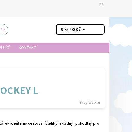
0 ks /
0 Kč
UJÍCÍ
KONTAKT
OCKEY L
Easy Walker
očárek ideální na cestování, lehký, skladný, pohodlný pro