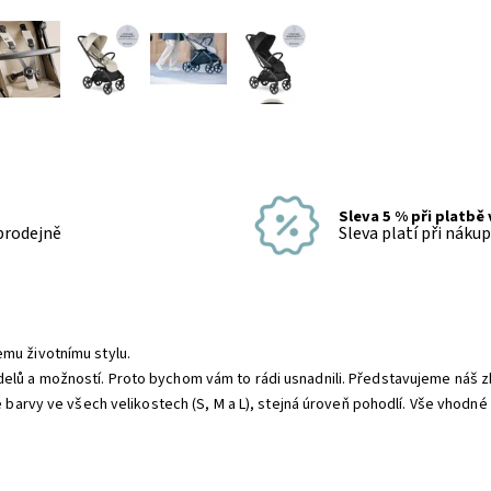
Sleva 5 % při platbě
 prodejně
Sleva platí při náku
mu životnímu stylu.
elů a možností. Proto bychom vám to rádi usnadnili. Představujeme náš 
é barvy ve všech velikostech (S, M a L), stejná úroveň pohodlí. Vše vhodné