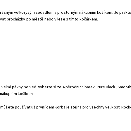
y, krásným velkorysým sedadlem a prostorným nákupním košíkem. Je prakti
lovat procházky po městě nebo v lese s tímto kočárkem.
 velmi pěkný pohled. Vyberte si ze 4 přírodních barev: Pure Black, Smoot
 nákupním košíkem.
 můžete používat už první den! Korba je stejná pro všechny velikosti Rock