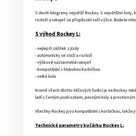
S devíti kilogramy největší Rockey. S největšími kol
rozloží a rukojeť se přizpůsobí vaší výšce. Budete mi
5 výhod Rockey L:
- nejlepší zážitek z jízdy
- automaticky se složí a rozloží
- výškově nastavitelná rukojeť
- kompatibilní s hlubokou korbičkou
- velká kola
Kromě všech těchto klíčových funkcí je na Rockey také
ladí s černým podvozkem, pevnými koly a prostorným
Všechny Rockey jsou kompatibilní s korbičkou, takže ji
Technické parametry kočárku Rockey L: