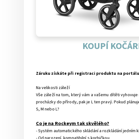
KOUPÍ KOČÁR
Záruku získáte při registraci produktu na portál
Na velikosti záleží
Vše záleží na tom, který vám a vašemu dítěti vyhovuj
procházky do přírody, pak je L ten pravý. Pokud plá
S, M nebo L?
Co je na Rockeym tak skvělého?
- Systém automatického skládání a rozkládání jedním k
- Od narození, kompatibilní s korbičkou