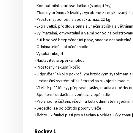
- Kompatibilní s autosedačkou (s adaptéry)
- Tkaniny prémiové kvality, vyrobené z recyklovaných 
- Prostorná, pohodlná sedačka. max. 22 kg
- Extra velká, prodloužitelná sluneční stříška s větrání
- Vyjímatelná, omyvatelná a velmi pohodlná polstrovan
- 5-ti bodové bezpečnostní pásy, snadno nastavitelné
- Odnímatelné a otočné madlo
- Vysoká rukojeť
- Nastavitelná opěrka nohou
- Prostorný nákupní košík
- Odpružení 4 kol s pokročilým brzdovým systémem a
- Jedinečný systém příslušenství na rukojeti a madle
- Včetně pláštěnky, přepravní tašky, madla a opěrky n
- Sportovní sedačka s ventilací v opěradle
- Pro snadné čištění: všechna kola odnímatelná jedním 
- Sedadlo lze položit do polohy vleže
Těchto 17 funkcí platí pro všechny Rockies. Díky tom
Rockey L