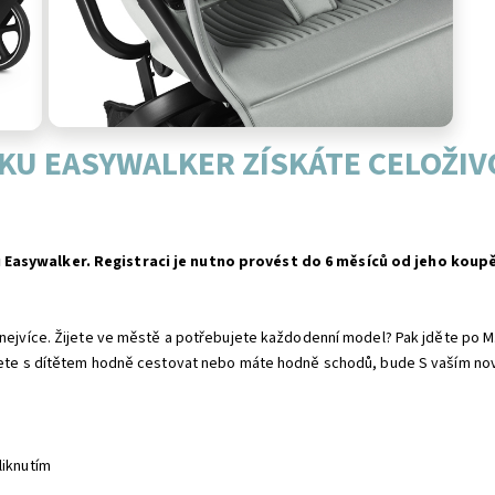
KU EASYWALKER ZÍSKÁTE CELOŽIV
u Easywalker. Registraci je nutno provést do 6 měsíců od jeho koupě
e nejvíce. Žijete ve městě a potřebujete každodenní model? Pak jděte po 
nujete s dítětem hodně cestovat nebo máte hodně schodů, bude S vaším n
liknutím