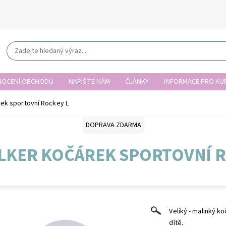
OCENÍ OBCHODU
NAPIŠTE NÁM
ČLÁNKY
INFORMACE PRO KUP
k sportovní Rockey L
DOPRAVA ZDARMA
LKER KOČÁREK SPORTOVNÍ R
Veliký - malinký k
dítě.