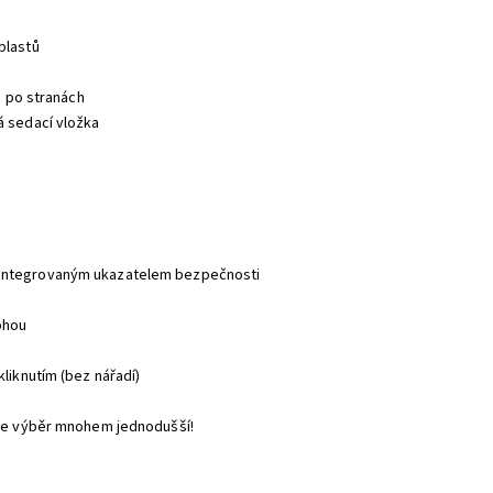
plastů
m po stranách
á sedací vložka
 integrovaným ukazatelem bezpečnosti
ohou
kliknutím (bez nářadí)
u je výběr mnohem jednodušší!