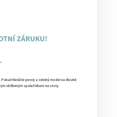
OTNÍ ZÁRUKU!
.
M. Pokud hledáte pevný a odolný model na dlouhé
ovým oblíbeným společníkem na cesty.