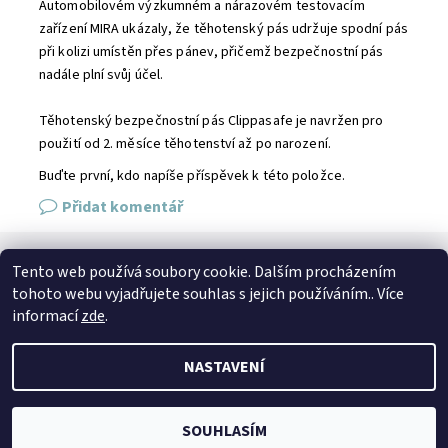
Automobilovém výzkumném a nárazovém testovacím
zařízení MIRA ukázaly, že těhotenský pás udržuje spodní pás
při kolizi umístěn přes pánev, přičemž bezpečnostní pás
nadále plní svůj účel.
Těhotenský bezpečnostní pás Clippasafe je navržen pro
použití od 2. měsíce těhotenství až po narození.
Buďte první, kdo napíše příspěvek k této položce.
Přidat komentář
Tento web používá soubory cookie. Dalším procházením
SPOJTE SE S NÁMI
tohoto webu vyjadřujete souhlas s jejich používáním.. Více
Kontakt
Naše prodejna
Facebook
Instagram
informací
zde
.
NASTAVENÍ
2026 © Petto.cz, všechna práva vyhrazena
Vytvořil Shoptet
SOUHLASÍM