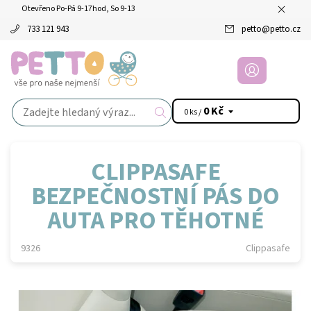
Otevřeno Po-Pá 9-17hod, So 9-13
733 121 943
petto
@
petto.cz
0 Kč
0 ks /
CLIPPASAFE
BEZPEČNOSTNÍ PÁS DO
AUTA PRO TĚHOTNÉ
9326
Clippasafe