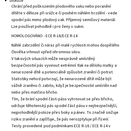
Diskuze
Chrání před poškozením plodového vaku nebo poranění
dítěte v děloze při srážce či pouhém náhlém brzdění - vede
spodní pás mimo plodový vak. Příjemný semišový materiál.
Lze používat pohodlně i pro ženy v sukni.
HOMOLOGOVÁNO - ECE R-16/ECE R-14
Náhlé zabrzdění či náraz při malé rychlosti mohou dospělého
člověka vrhnout vpřed ohromnou silou.
V takových situacích může nesprávně umístěný
bezpečnostní pás vyvinout extrémní tlak na dělohu matky a
nenarozené dítě a potenciálně způsobit zranění či potrat.
Statistiky nehod potvrzují, že nenarozené dítě může být
vážně zraněno či zabito, když je bezpečnostní umístěn nad
nebo přes matčino břicho.
Tím, že brání spodní části pásu vyhrnovat se přes břicho,
udržuje těhotenský pás spodní část pásu v nejbezpečnější,
nejpohodlnější poloze přes boky a pánev. To značně snižuje
riziko zranění a zajišťuje, že pás nerozptyluje při řízení.
Testy provedené pod podmínkami ECE R-16 / ECE R-14 v