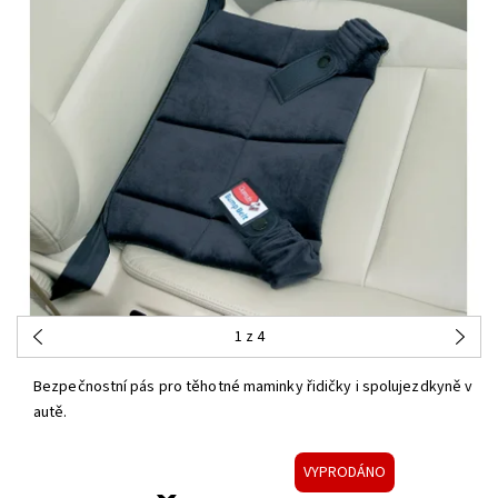
1
z 4
Bezpečnostní pás pro těhotné maminky řidičky i spolujezdkyně v
autě.
VYPRODÁNO