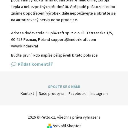
používání výrobku mimo dosah otevřeného ohně, zdrojů
tepla a nebezpečných předmětů. V případě poškození nebo
známek opotřebení výrobek dále nepoužívejte a obraťte se
na autorizovaný servis nebo prodejce.
Adresa dodavatele: Supl4kraft sp. z o.o. ul. Tatrzanska 1/5,
60-413 Poznan, Poland support@kinderkraft.com
www.kinderkraf
Buďte první, kdo napíše příspěvek k této položce.
Přidat komentář
SPOJTE SE S NÁMI
Kontakt
Naše prodejna
Facebook
Instagram
2026 © Petto.cz, všechna práva vyhrazena
Vytvořil Shoptet