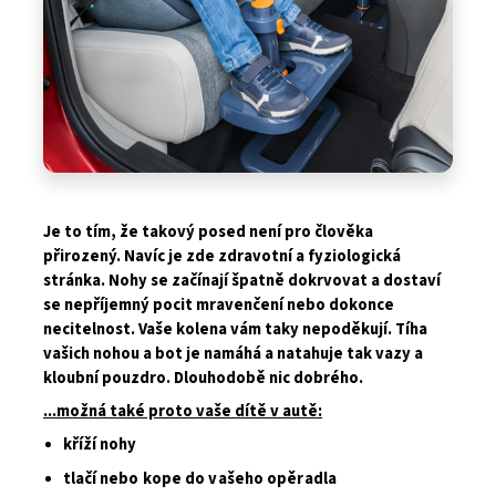
Je to tím, že takový posed není pro člověka
přirozený. Navíc je zde zdravotní a fyziologická
stránka. Nohy se začínají špatně dokrvovat a dostaví
se nepříjemný pocit mravenčení nebo dokonce
necitelnost. Vaše kolena vám taky nepoděkují. Tíha
vašich nohou a bot je namáhá a natahuje tak vazy a
kloubní pouzdro. Dlouhodobě nic dobrého.
...možná také proto vaše dítě v autě:
kříží nohy
tlačí nebo kope do vašeho opěradla