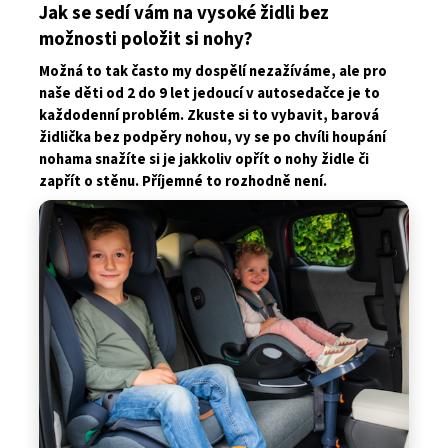
Jak se sedí vám na vysoké židli bez
možnosti položit si nohy?
Možná to tak často my dospělí nezažíváme, ale pro
naše děti od 2 do 9 let jedoucí v autosedačce je to
každodenní problém. Zkuste si to vybavit, barová
židlička bez podpěry nohou, vy se po chvíli houpání
nohama snažíte si je jakkoliv opřít o nohy židle či
zapřít o stěnu. Příjemné to rozhodně není.