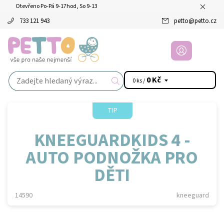
Otevřeno Po-Pá 9-17hod, So 9-13
733 121 943
petto
@
petto.cz
0 Kč
0 ks /
TIP
KNEEGUARDKIDS 4 -
AUTO PODNOŽKA PRO
DĚTI
14590
kneeguard