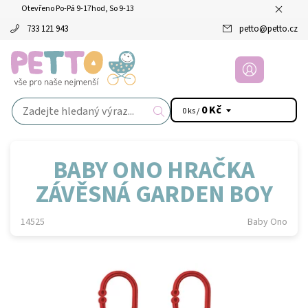
Otevřeno Po-Pá 9-17hod, So 9-13
733 121 943
petto
@
petto.cz
0 Kč
0 ks /
BABY ONO HRAČKA
ZÁVĚSNÁ GARDEN BOY
14525
Baby Ono