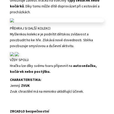
Umožňuje zavěsit hračku na všechny
typy sedaček nebo
kočárků
. Díky tomu může dítě doprovázet při cestování a
procházkách.
PŘEHRAJ SI DALŠÍ KOLEKCI
Myšlenkou kolekce je podnítit dětskou zvídavost a
povzbudit ho ke hře. Získává nové dovednosti. Sbírka
povzbuzuje smyslovou a duševní aktivitu.
VŽDY SPOLU
Hračku lze díky svému tvaru připevnit na
autosedačku,
kočárek nebo postýlku.
CHARAKTERISTIKA:
Jemný
ZVUK
Zvuk chrastění má na miminko uklidňující účinek.
ZRCADLO bezpečnostní