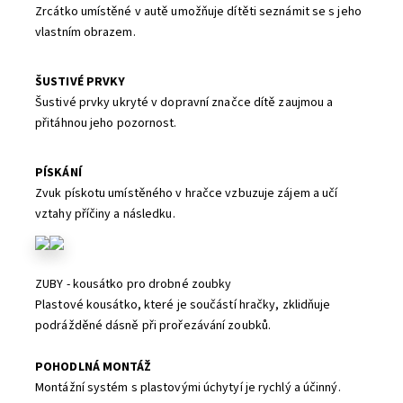
Zrcátko umístěné v autě umožňuje dítěti seznámit se s jeho
vlastním obrazem.
ŠUSTIVÉ PRVKY
Šustivé prvky ukryté v dopravní značce dítě zaujmou a
přitáhnou jeho pozornost.
PÍSKÁNÍ
Zvuk pískotu umístěného v hračce vzbuzuje zájem a učí
vztahy příčiny a následku.
ZUBY - kousátko pro drobné zoubky
Plastové kousátko, které je součástí hračky, zklidňuje
podrážděné dásně při prořezávání zoubků.
POHODLNÁ MONTÁŽ
Montážní systém s plastovými úchytyí je rychlý a účinný.