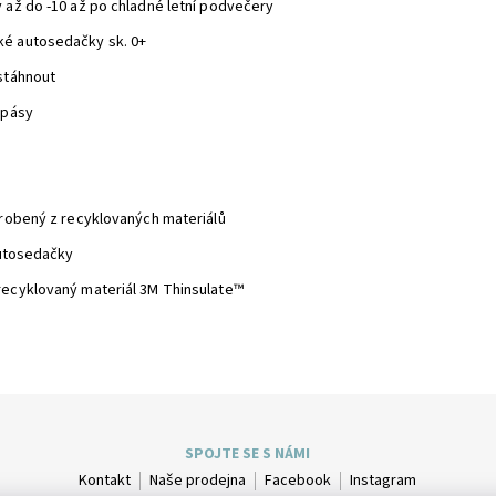
 až do -10 až po chladné letní podvečery
ké autosedačky sk. 0+
stáhnout
 pásy
yrobený z recyklovaných materiálů
autosedačky
recyklovaný materiál 3M Thinsulate™
SPOJTE SE S NÁMI
Kontakt
Naše prodejna
Facebook
Instagram