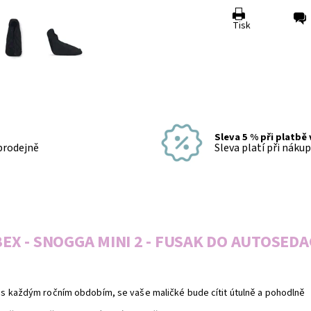
Tisk
Sleva 5 % při platbě
 prodejně
Sleva platí při náku
EX - SNOGGA MINI 2 - FUSAK DO AUTOSED
 s každým ročním obdobím, se vaše maličké bude cítit útulně a pohodlně