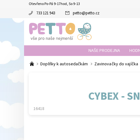
Otevřeno Po-Pá 9-17hod, So 9-13
733 121 943
petto
@
petto.cz
NAŠE PRODEJNA
HODN
Doplňky k autosedačkám
Zavinovačky do vajíčka
CYBEX - S
16418