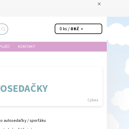
0 ks /
0 Kč
UJÍCÍ
KONTAKT
UTOSEDAČKY
Cybex
 do autosedačky / sporťáku