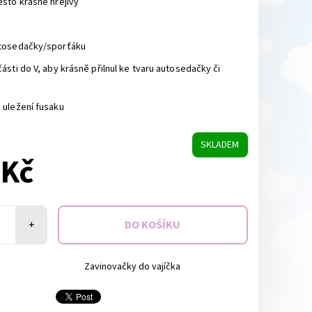
esto krásně hřejivý
utosedačky/sporťáku
ásti do V, aby krásně přilnul ke tvaru autosedačky či
 uležení fusaku
SKLADEM
 Kč
+
Zavinovačky do vajíčka