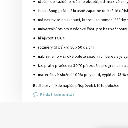
ideální do každého ročního období, od mrazivé zimy
fusak Snogga Mini 2 krásně zapadne do každé děts
má nastavitelnou kapuci, kterou lze pomocí šňůrky 
univerzální otvory v zádové části pro bezpečnostní
hřejivost TOG4
rozměry (d x š x v) 90 x 50 x 2 cm
nabízíme ho v široké paletě sezónních barev a je v
lze prát v pračce na 30 °C při použití programu na 
materiálové složení 100% polyamid, výplň ze 75 % 
Buďte první, kdo napíše příspěvek k této položce.
Přidat komentář