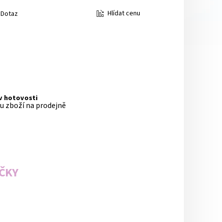
Hlídat cenu
Dotaz
 v hotovosti
pu zboží na prodejně
AČKY