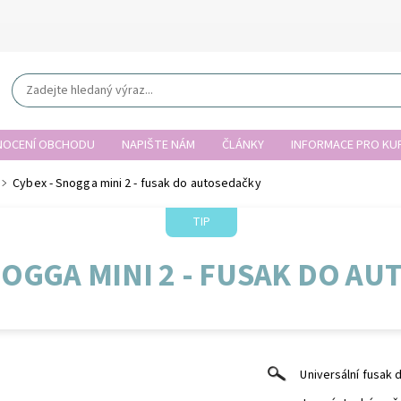
OCENÍ OBCHODU
NAPIŠTE NÁM
ČLÁNKY
INFORMACE PRO KUP
Cybex - Snogga mini 2 - fusak do autosedačky
TIP
NOGGA MINI 2 - FUSAK DO A
Universální fusak