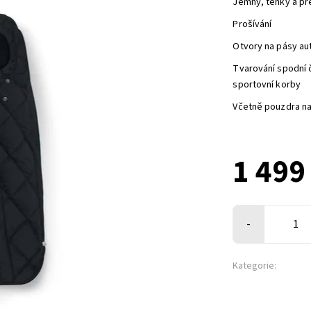
Jemný, tenký a př
Prošívání
Otvory na pásy a
Tvarování spodní č
sportovní korby
Včetně pouzdra na
1 499
-
Kategorie: