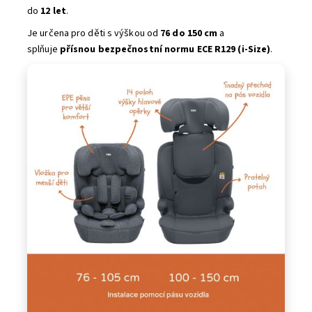
do
12 let
.
Je určena pro děti s výškou od
76 do 150 cm
a
splňuje
přísnou bezpečnostní normu ECE R129 (i-Size)
.