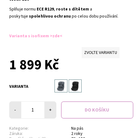
Splňuje normu
ECE R129
,
roste s dítětem
a
poskytuje
spolehlivou ochranu
po celou dobu používání.
Varianta s isofixem >zde<
ZVOLTE VARIANTU
1 899 Kč
VARIANTA
-
+
Kategorie:
Na pás
Záruka:
2 roky