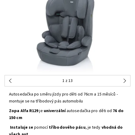
1
z 13
Autosedačka po směru jízdy pro děti od 76cm a 15 měsíců -
montuje se na tříbodový pás automobilu
Zopa Alfa R129
je
univerzální
autosedačka pro děti od
76 do
150 cm
Instaluje se
pomocí
tříbodového pásu
, je tedy
vhodná do
všech aut