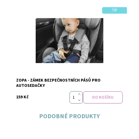
TIP
Dostupnost:
Skladem
ZOPA - ZÁMEK BEZPEČNOSTNÍCH PÁSŮ PRO
Značka:
Zopa
AUTOSEDAČKY
159 Kč
PODOBNÉ PRODUKTY