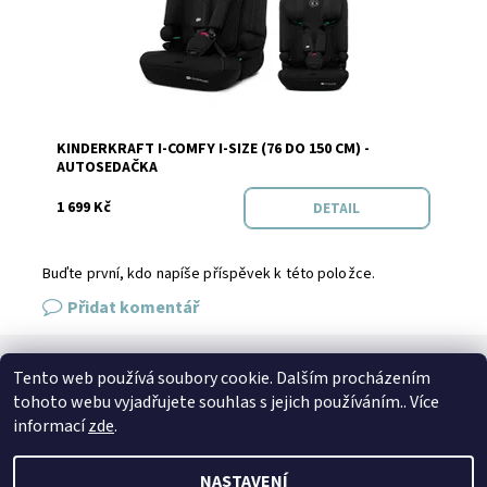
Dostupnost:
Skladem
KINDERKRAFT I-COMFY I-SIZE (76 DO 150 CM) -
AUTOSEDAČKA
1 699 Kč
DETAIL
Buďte první, kdo napíše příspěvek k této položce.
Přidat komentář
Tento web používá soubory cookie. Dalším procházením
SPOJTE SE S NÁMI
tohoto webu vyjadřujete souhlas s jejich používáním.. Více
Kontakt
Naše prodejna
Facebook
Instagram
informací
zde
.
NASTAVENÍ