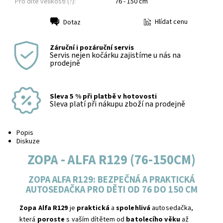
Pro dítě velikosti (?):
76 - 150 cm
Hlídat cenu
Dotaz
Tisk
Záruční i pozáruční servis
Servis nejen kočárku zajistíme u nás na
prodejně
Sleva 5 % při platbě v hotovosti
Sleva platí při nákupu zboží na prodejně
Popis
Diskuze
ZOPA - ALFA R129 (76-150CM)
ZOPA ALFA R129: BEZPEČNÁ A PRAKTICKÁ
AUTOSEDAČKA PRO DĚTI OD 76 DO 150 CM
Zopa Alfa R129
je
praktická
a
spolehlivá
autosedačka,
která
poroste
s vaším dítětem od
batolecího věku
až