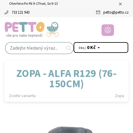
Otevřeno Po-Pá 9-17hod, So 9-13
733 121 943
petto
@
petto.cz
0 Kč
0 ks /
ZOPA - ALFA R129 (76-
150CM)
Zvolte variantu
Zopa