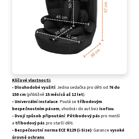
Klíčové vlastnosti:
•
Dlouhodobé využití
: Jedna sedačka pro děti od
76 do
150 cm
(přibližně
15 měsíců až 12 let
).
•
Univerzální instalace
: Poutá se
tříbodovým
bezpečnostním pásem
, vhodná i do aut bez
Isofixu
.
•
Dvojí způsob připoutání
:
Pětibodový pás
pro menší
a
tříbodový pás
pro starší děti.
•
Bezpečnostní norma ECE R129 (i-Size)
: Garance
vysoké
úrovně ochrany
.