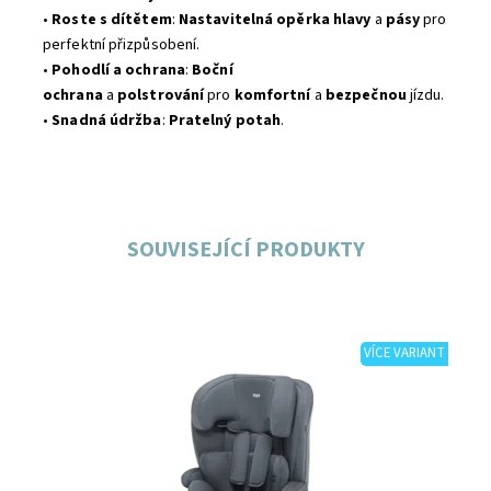
•
Roste s dítětem
:
Nastavitelná opěrka hlavy
a
pásy
pro
perfektní přizpůsobení.
•
Pohodlí a ochrana
:
Boční
ochrana
a
polstrování
pro
komfortní
a
bezpečnou
jízdu.
•
Snadná údržba
:
Pratelný potah
.
SOUVISEJÍCÍ PRODUKTY
VÍCE VARIANT
Dostupnost:
Skladem