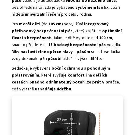
pásu
vozidla je autosedačka
vhodná do každého auta
,
bez ohledu na to, zda je vybaveno
systémem Isofix
, což z
ní dělá
univerzální řešení
pro celou rodinu.
Pro
menší děti
(do
105 cm
) se využívá
integrovaný
pětibodový bezpečnostní pás
, který zajišťuje
optimální
fixaci
a
bezpečnost
. Jakmile dítě vyroste nad
100 cm
,
snadno přejdete na
tříbodový bezpečnostní pás
vozidla.
Díky
nastavitelné opěrce hlavy
a
pásům
se autosedačka
vždy dokonale
přizpůsobí
aktuální výšce dítěte.
Sedačka je vybavena
boční ochranou
a
pohodlným
polstrováním
, které zvyšuje
komfort
i na
delších
cestách
.
Snadno odnímatelný potah
lze
prát v pračce
,
což výrazně
usnadňuje údržbu
.