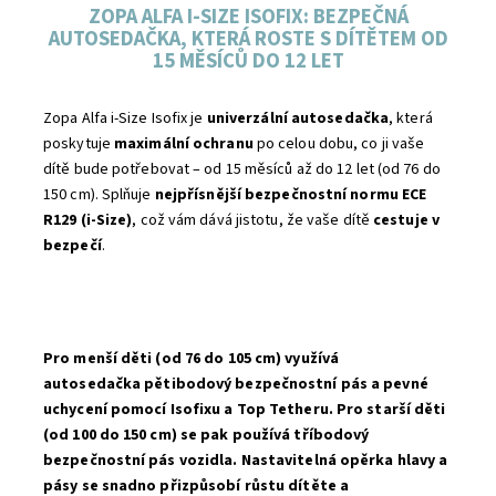
ZOPA ALFA I-SIZE ISOFIX: BEZPEČNÁ
AUTOSEDAČKA, KTERÁ ROSTE S DÍTĚTEM OD
15 MĚSÍCŮ DO 12 LET
Zopa Alfa i-Size Isofix je
univerzální autosedačka
, která
poskytuje
maximální ochranu
po celou dobu, co ji vaše
dítě bude potřebovat – od 15 měsíců až do 12 let (od 76 do
150 cm). Splňuje
nejpřísnější bezpečnostní normu ECE
R129 (i-Size)
, což vám dává jistotu, že vaše dítě
cestuje v
bezpečí
.
Pro menší děti (od 76 do 105 cm) využívá
autosedačka
pětibodový bezpečnostní pás
a
pevné
uchycení
pomocí Isofixu a Top Tetheru. Pro starší děti
(od 100 do 150 cm) se pak používá
tříbodový
bezpečnostní pás vozidla.
Nastavitelná opěrka hlavy
a
pásy se snadno přizpůsobí růstu dítěte a