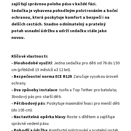
zajišťují
správnou polohu pásu
v každé fázi.
Sedačka je vybavena
pohodlným polstrováním
a
boční
ochranou, která poskytuje
komfort a bezpečí
i na
delších cestách.
Snadno odnímatelný a pratelný
potah
usnadní údržbu a udrží sedačku stále
jako
novou.
Klíčové vlastnosti:
•
Dlouhodobé využití
: Jedna sedačka pro děti od 76 do 150
cm (přibližně 15 měsíců až 12 let).
•
Bezpečnostní norma ECE R129
: Zaručuje vysokou úroveň
ochrany.
•
Dva způsoby instalace
: Isofix a Top Tether pro batolata;
3bodový pás pro starší děti.
•
Pětibodový pás
: Poskytuje maximální fixaci pro menší děti
(do 105 cm).
•
Nastavitelná opěrka hlavy
: Roste s dítětem a zajišťuje
správné vedení pásu.
•
Pohodlí a údržba
: Komfortní polstrování a pratelný potah.