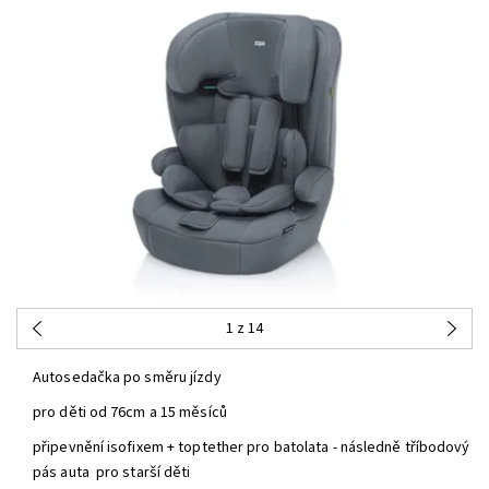
1
z 14
Autosedačka po směru jízdy
pro děti od 76cm a 15 měsíců
připevnění isofixem + toptether pro batolata - následně tříbodový
pás auta pro starší děti