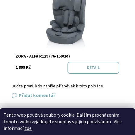
Dostupnost:
Skladem
Značka:
Zopa
ZOPA - ALFA R129 (76-150CM)
1 899 Kč
DETAIL
Buďte první, kdo napíše příspěvek k této položce.
Přidat komentář
Tento web používá soubory cookie. Dalším procházením
SPOJTE SE S NÁMI
tohoto webu vyjadřujete souhlas s jejich používáním.. Více
Kontakt
Naše prodejna
Facebook
Instagram
informací
zde
.