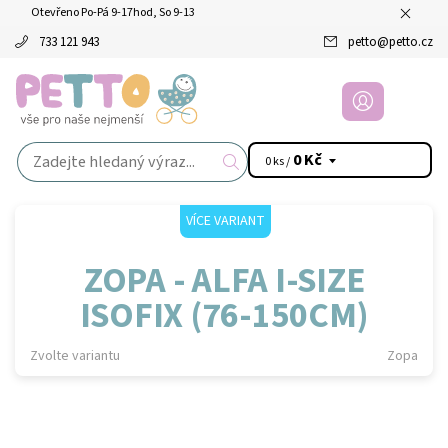
Otevřeno Po-Pá 9-17hod, So 9-13
733 121 943
petto
@
petto.cz
0 Kč
0 ks /
VÍCE VARIANT
ZOPA - ALFA I-SIZE
ISOFIX (76-150CM)
Zvolte variantu
Zopa