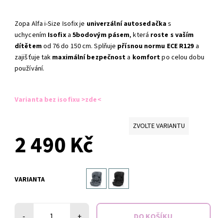
Zopa Alfa i-Size Isofix je
univerzální autosedačka
s
uchycením
Isofix
a
5bodovým pásem
, která
roste s vaším
dítětem
od 76 do 150 cm. Splňuje
přísnou normu ECE R129
a
zajišťuje tak
maximální bezpečnost
a
komfort
po celou dobu
používání.
Varianta bez isofixu >zde<
ZVOLTE VARIANTU
2 490 Kč
VARIANTA
-
+