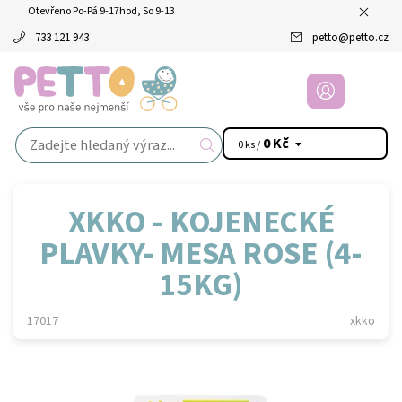
Otevřeno Po-Pá 9-17hod, So 9-13
733 121 943
petto
@
petto.cz
0 Kč
0 ks /
XKKO - KOJENECKÉ
PLAVKY- MESA ROSE (4-
15KG)
17017
xkko