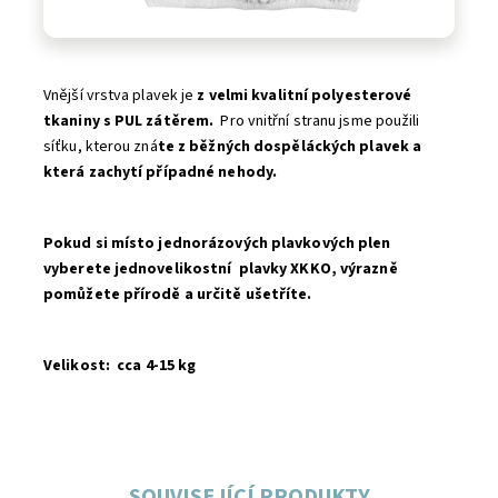
Vnější vrstva plavek je
z velmi kvalitní polyesterové
tkaniny s PUL zátěrem.
Pro vnitřní stranu jsme použili
síťku, kterou zná
te z běžných dospěláckých plavek a
která zachytí případné nehody.
Pokud si místo jednorázových plavkových plen
vyberete jednovelikostní plavky XKKO, výrazně
pomůžete přírodě a určitě ušetříte.
Velikost:
cca 4-15 kg
SOUVISEJÍCÍ PRODUKTY