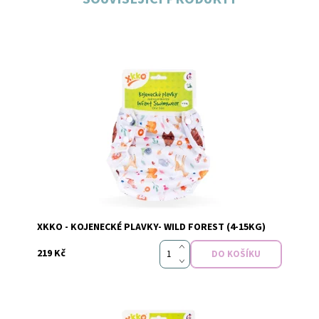
Dostupnost:
Skladem
Značka:
xkko
XKKO - KOJENECKÉ PLAVKY- WILD FOREST (4-15KG)
219 Kč