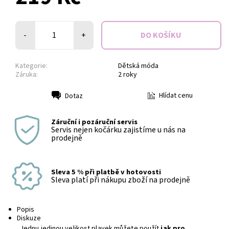
-
+
Kategorie:
Dětská móda
Záruka:
2 roky
Hlídat cenu
Dotaz
Tisk
Záruční i pozáruční servis
Servis nejen kočárku zajistíme u nás na
prodejně
Sleva 5 % při platbě v hotovosti
Sleva platí při nákupu zboží na prodejně
Popis
Diskuze
Jednu jedinou velikost plavek můžete použít
jak pro