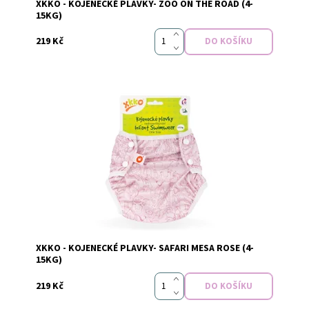
XKKO - KOJENECKÉ PLAVKY- ZOO ON THE ROAD (4-
Značka:
xkko
15KG)
219 Kč
Dostupnost:
Skladem
XKKO - KOJENECKÉ PLAVKY- SAFARI MESA ROSE (4-
Značka:
xkko
15KG)
219 Kč