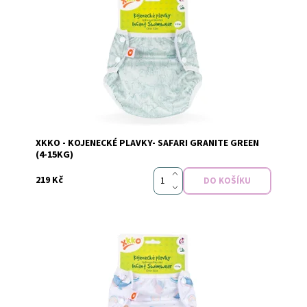
Dostupnost:
Skladem
XKKO - KOJENECKÉ PLAVKY- SAFARI GRANITE GREEN
Značka:
xkko
(4-15KG)
219 Kč
Dostupnost:
Skladem