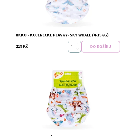
Značka:
xkko
XKKO - KOJENECKÉ PLAVKY- SKY WHALE (4-15KG)
219 Kč
Dostupnost:
Skladem