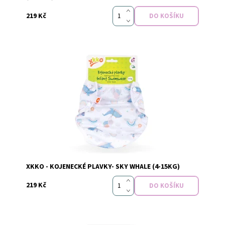
219 Kč
Dostupnost:
Skladem
Značka:
xkko
XKKO - KOJENECKÉ PLAVKY- SKY WHALE (4-15KG)
219 Kč