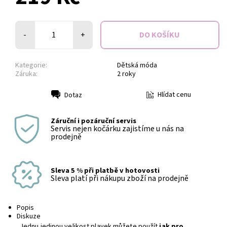
-
+
Kategorie:
Dětská móda
Záruka:
2 roky
Hlídat cenu
Dotaz
Tisk
Záruční i pozáruční servis
Servis nejen kočárku zajistíme u nás na
prodejně
Sleva 5 % při platbě v hotovosti
Sleva platí při nákupu zboží na prodejně
Popis
Diskuze
Jednu jedinou velikost plavek můžete použít
jak pro