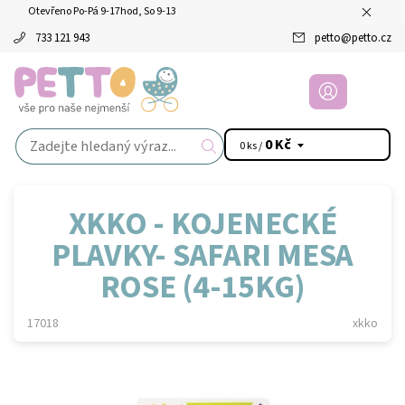
Otevřeno Po-Pá 9-17hod, So 9-13
733 121 943
petto
@
petto.cz
0 Kč
0 ks /
XKKO - KOJENECKÉ
PLAVKY- SAFARI MESA
ROSE (4-15KG)
17018
xkko