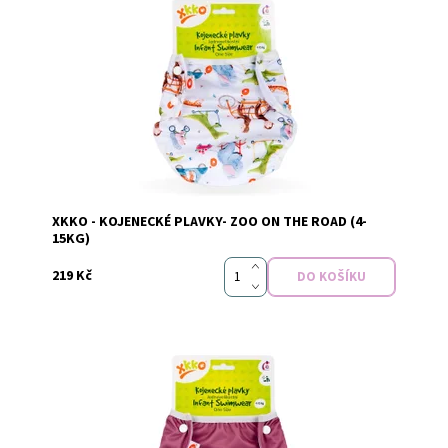
Dostupnost:
Skladem
XKKO - KOJENECKÉ PLAVKY- ZOO ON THE ROAD (4-
Značka:
xkko
15KG)
219 Kč
Dostupnost:
Skladem