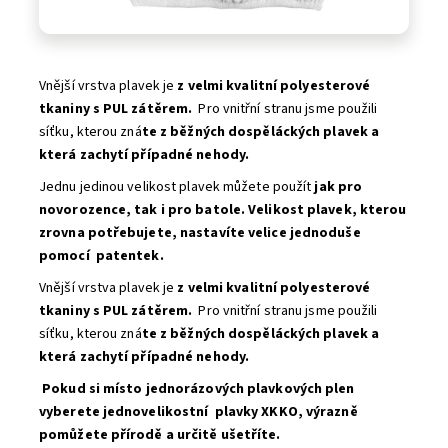
Vnější vrstva plavek je
z velmi kvalitní polyesterové
tkaniny s PUL zátěrem.
Pro vnitřní stranu jsme použili
síťku, kterou zná
te z běžných dospěláckých plavek a
která zachytí případné nehody.
Jednu jedinou velikost plavek můžete použít
jak pro
novorozence, tak i pro batole. Velikost plavek, kterou
zrovna potřebujete, nastavíte velice jednoduše
pomocí patentek.
Vnější vrstva plavek je
z velmi kvalitní polyesterové
tkaniny s PUL zátěrem.
Pro vnitřní stranu jsme použili
síťku, kterou zná
te z běžných dospěláckých plavek a
která zachytí případné nehody.
Pokud si místo jednorázových plavkových plen
vyberete jednovelikostní plavky XKKO, výrazně
pomůžete přírodě a určitě ušetříte.