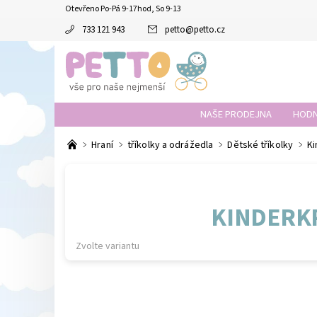
Otevřeno Po-Pá 9-17hod, So 9-13
733 121 943
petto
@
petto.cz
NAŠE PRODEJNA
HODN
Hraní
tříkolky a odrážedla
Dětské tříkolky
Ki
KINDERKR
Zvolte variantu