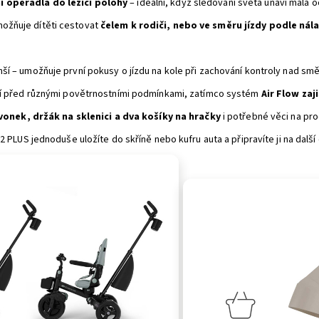
 opěradla do ležící polohy
– ideální, když sledování světa unaví malá o
ožňuje dítěti cestovat
čelem k rodiči, nebo ve směru jízdy podle nál
í – umožňuje první pokusy o jízdu na kole při zachování kontroly nad smě
í před různými povětrnostními podmínkami, zatímco systém
Air Flow zaj
vonek, držák na sklenici a dva košíky na hračky
i potřebné věci na pr
 2 PLUS jednoduše uložíte do skříně nebo kufru auta a připravíte ji na dalš