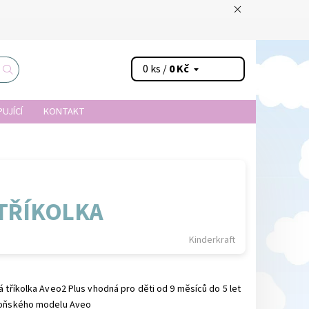
0 ks /
0 Kč
UJÍCÍ
KONTAKT
 TŘÍKOLKA
Kinderkraft
á tříkolka Aveo2 Plus vhodná pro děti od 9 měsíců do 5 let
loňského modelu Aveo