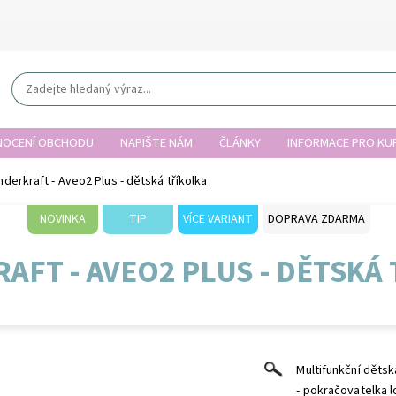
OCENÍ OBCHODU
NAPIŠTE NÁM
ČLÁNKY
INFORMACE PRO KUP
nderkraft - Aveo2 Plus - dětská tříkolka
NOVINKA
TIP
VÍCE VARIANT
DOPRAVA ZDARMA
AFT - AVEO2 PLUS - DĚTSKÁ
Multifunkční dětsk
- pokračovatelka 