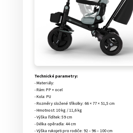
Technické parametry:
- Materiály:
- Rám: PP + ocel
- Kola: PU
- Rozměry složené tříkolky: 66 × 77 × 51,5 cm
- Hmotnost: 10 kg / 11,6 kg
- Výška řídítek: 59 cm
- Délka opěradla: 44 cm
- Výška rukojeti pro rodiče: 92 – 96 – 100 cm