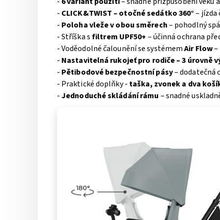
-
6 variant použití
– snadné přizpůsobení věku 
-
CLICK&TWIST – otočné sedátko 360°
– jízda
-
Poloha vleže v obou směrech
– pohodlný sp
- Stříška s
filtrem UPF50+
– účinná ochrana pře
- Voděodolné čalounění se systémem
Air Flow
– 
-
Nastavitelná rukojeť pro rodiče – 3 úrovně 
-
Pětibodové bezpečnostní pásy
– dodatečná 
- Praktické doplňky -
taška, zvonek a dva koší
-
Jednoduché skládání rámu
– snadné uskladně