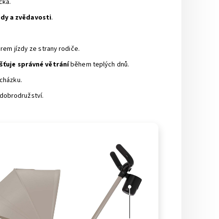
čka.
ady a zvědavosti
.
rem jízdy ze strany rodiče.
išťuje správné větrání
během teplých dnů.
ocházku.
í dobrodružství.