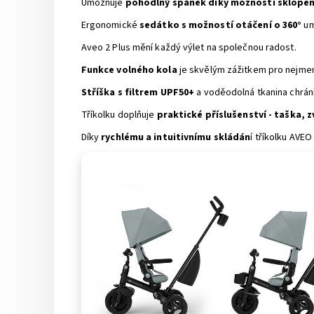
Umožňuje
pohodlný spánek díky možnosti sklopení
Ergonomické
sedátko s možností otáčení o 360°
um
Aveo 2 Plus mění každý výlet na společnou radost.
Funkce volného kola
je skvělým zážitkem pro nejmenš
Stříška s filtrem UPF50+
a voděodolná tkanina chrán
Tříkolku doplňuje
praktické příslušenství - taška, z
Díky
rychlému a intuitivnímu skládán
í tříkolku AVEO