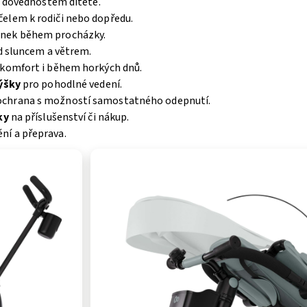
a dovednostem dítěte.
 čelem k rodiči nebo dopředu.
ánek během procházky.
d sluncem a větrem.
komfort i během horkých dnů.
výšky
pro pohodlné vedení.
ochrana s možností samostatného odepnutí.
ky
na příslušenství či nákup.
ní a přeprava.