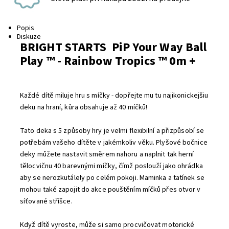
Popis
Diskuze
BRIGHT STARTS PiP Your Way Ball
Play ™ - Rainbow Tropics ™ 0m +
Každé dítě miluje hru s míčky - dopřejte mu tu najikonickejšiu
deku na hraní, kůra obsahuje až 40 míčků!
Tato deka s 5 způsoby hry je velmi flexibilní a přizpůsobí se
potřebám vašeho dítěte v jakémkoliv věku. Plyšové bočnice
deky můžete nastavit směrem nahoru a naplnit tak herní
tělocvičnu 40 barevnými míčky, čímž poslouží jako ohrádka
aby se nerozkutálely po celém pokoji. Maminka a tatínek se
mohou také zapojit do akce pouštěním míčků přes otvor v
síťované stříšce.
Když dítě vyroste, může si samo procvičovat motorické