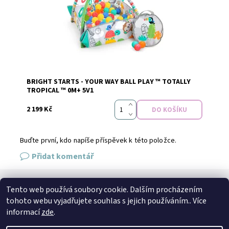
BRIGHT STARTS - YOUR WAY BALL PLAY ™ TOTALLY
Značka:
Bright starts
TROPICAL ™ 0M+ 5V1
2 199 Kč
Buďte první, kdo napíše příspěvek k této položce.
Přidat komentář
Tento web používá soubory cookie. Dalším procházením
SPOJTE SE S NÁMI
tohoto webu vyjadřujete souhlas s jejich používáním.. Více
Kontakt
Naše prodejna
Facebook
Instagram
informací
zde
.