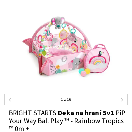
1
z 16
BRIGHT STARTS
Deka na hraní 5v1
PiP
Your Way Ball Play ™ - Rainbow Tropics
™ 0m +