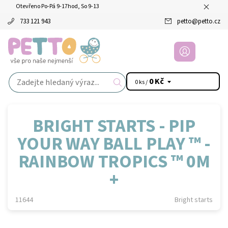
Otevřeno Po-Pá 9-17hod, So 9-13
733 121 943
petto
@
petto.cz
0 Kč
0 ks /
BRIGHT STARTS - PIP
YOUR WAY BALL PLAY ™ -
RAINBOW TROPICS ™ 0M
+
11644
Bright starts