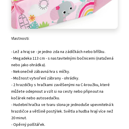
Vlastnosti:
- Lež a hraj se - je jedno zda na zádíčkách nebo bříšku.
- Megadeka 113 cm - s nastavitelnými bočnicemi (natažená
nebo jako ohrádka).
- Nekonečně zábavná hra s míčky.
- Možnost vytvoření zábrany - ohrádky.
- 2 hrazdičky s hračkami zavěšenými na C-kroužku, které
můžete odepnout a vzít si na cesty nebo připnout na
kočárek nebo autosedačku.
- Hudební hračka ve tvaru slona je jednoduše upevnitelná k
hrazdičce a většině postýlek. Světla a hudba hrají více než
20 minut.
- Opěrný polštářek.