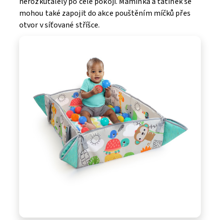
nerozkutálely po celé pokoji. Maminka a tatínek se
mohou také zapojit do akce pouštěním míčků přes
otvor v síťované stříšce.