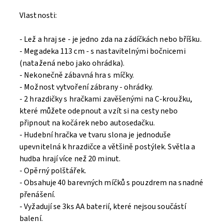
Vlastnosti:
- Lež a hraj se - je jedno zda na zádíčkách nebo bříšku.
- Megadeka 113 cm - s nastavitelnými bočnicemi
(natažená nebo jako ohrádka).
- Nekonečně zábavná hra s míčky.
- Možnost vytvoření zábrany - ohrádky.
- 2 hrazdičky s hračkami zavěšenými na C-kroužku,
které můžete odepnout a vzít si na cesty nebo
připnout na kočárek nebo autosedačku.
- Hudební hračka ve tvaru slona je jednoduše
upevnitelná k hrazdičce a většině postýlek. Světla a
hudba hrají více než 20 minut.
- Opěrný polštářek.
- Obsahuje 40 barevných míčků s pouzdrem na snadné
přenášení.
- Vyžadují se 3ks AA baterií, které nejsou součástí
balení.