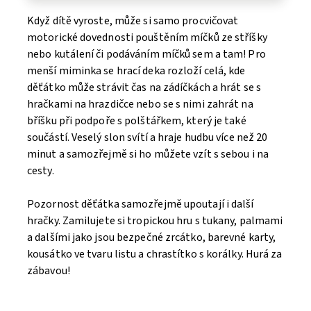
Když dítě vyroste, může si samo procvičovat
motorické dovednosti pouštěním míčků ze stříšky
nebo kutálení či podáváním míčků sem a tam! Pro
menší miminka se hrací deka rozloží celá, kde
děťátko může strávit čas na zádíčkách a hrát se s
hračkami na hrazdičce nebo se s nimi zahrát na
bříšku při podpoře s polštářkem, který je také
součástí. Veselý slon svítí a hraje hudbu více než 20
minut a samozřejmě si ho můžete vzít s sebou i na
cesty.
Pozornost děťátka samozřejmě upoutají i další
hračky. Zamilujete si tropickou hru s tukany, palmami
a dalšími jako jsou bezpečné zrcátko, barevné karty,
kousátko ve tvaru listu a chrastítko s korálky. Hurá za
zábavou!