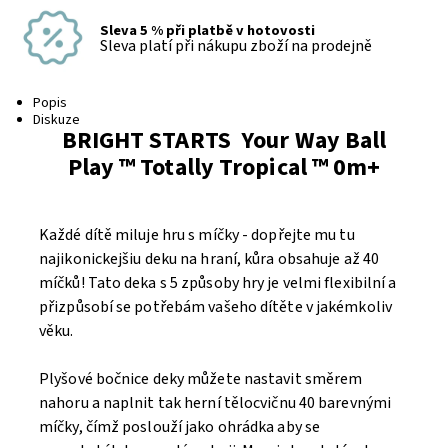
Sleva 5 % při platbě v hotovosti
Sleva platí při nákupu zboží na prodejně
Popis
Diskuze
BRIGHT STARTS Your Way Ball
Play ™ Totally Tropical ™ 0m+
Každé dítě miluje hru s míčky - dopřejte mu tu
najikonickejšiu deku na hraní, kůra obsahuje až 40
míčků! Tato deka s 5 způsoby hry je velmi flexibilní a
přizpůsobí se potřebám vašeho dítěte v jakémkoliv
věku.
Plyšové bočnice deky můžete nastavit směrem
nahoru a naplnit tak herní tělocvičnu 40 barevnými
míčky, čímž poslouží jako ohrádka aby se