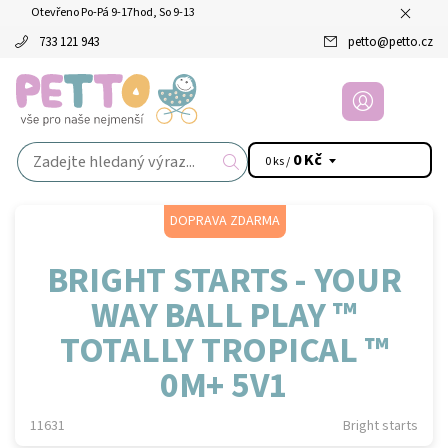
Otevřeno Po-Pá 9-17hod, So 9-13
733 121 943
petto
@
petto.cz
0 Kč
0 ks /
DOPRAVA ZDARMA
BRIGHT STARTS - YOUR
WAY BALL PLAY ™
TOTALLY TROPICAL ™
0M+ 5V1
11631
Bright starts