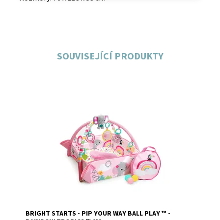
SOUVISEJÍCÍ PRODUKTY
Dostupnost:
Momentálně nedostupné
BRIGHT STARTS - PIP YOUR WAY BALL PLAY ™ -
Značka:
Bright starts