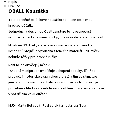
Popis
Diskuze
OBALL Kousátko
Toto oceněné balónkové kousátko se stane oblíbenou
hračkou děťátka.
Jednoduchý design od Oball zajišťuje to nejjednodušší
uchopení i pro ty nejmenší ručky, což vaše děťátko bude těšit.
Míček má 33 dírek, které právě umožní děťátku snadné
uchopení. Stejně je vyrobena z lehkého materiálu, čili míček
nebude těžký pro drobné ručky.
Není to jen obyčejný míček!
„Snadná manipulace umožňuje uchopení do ruky, čímž se
procvičují motorické svaly rukou a prstů a tím se stimuluje
jemná a hrubá motorika. Toto procvičování a stimulování je
potřebné z hlediska předcházení problémům v kreslení a psaní
v pozdějším věku dítěte.“
MUDr. Marta Belicová -
Pediatrická ambulancia Nitra