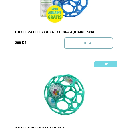
Značka:
Oball
OBALL RATLLE KOUSÁTKO 0++ AQUAINT 50ML
209 Kč
DETAIL
TIP
Dostupnost:
Skladem
Značka:
Oball