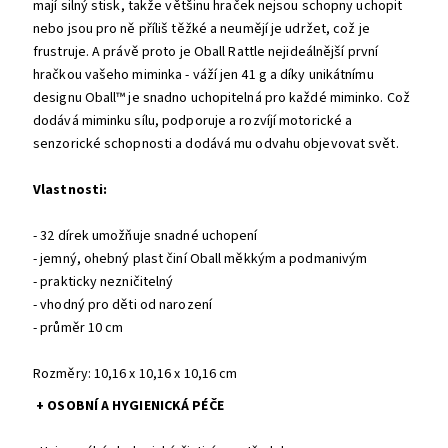
mají silný stisk, takže většinu hraček nejsou schopny uchopit
nebo jsou pro ně příliš těžké a neumějí je udržet, což je
frustruje. A právě proto je Oball Rattle nejideálnější první
hračkou vašeho miminka - váží jen 41 g a díky unikátnímu
designu Oball™ je snadno uchopitelná pro každé miminko. Což
dodává miminku sílu, podporuje a rozvíjí motorické a
senzorické schopnosti a dodává mu odvahu objevovat svět.
Vlastnosti:
- 32 dírek umožňuje snadné uchopení
- jemný, ohebný plast činí Oball měkkým a podmanivým
- prakticky nezničitelný
- vhodný pro děti od narození
- průměr 10 cm
Rozměry: 10,16 x 10,16 x 10,16 cm
+ OSOBNÍ A HYGIENICKÁ PÉČE