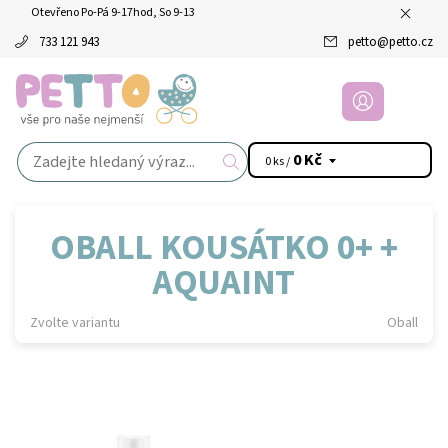
Otevřeno Po-Pá 9-17hod, So 9-13
733 121 943
petto
@
petto.cz
0 Kč
0 ks /
OBALL KOUSÁTKO 0+ +
AQUAINT
Zvolte variantu
Oball