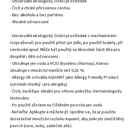
- Univerzální ekologický čisticí prostředek
- Čistí a chrání přirozenou cestou
- Bez alkoholu a bez parfému
- Vhodné od narození
- Univerzální ekologický čisticí prostředek v mechanickém
rozprašovači pro použití před i po jídle, po použití toalety, při
cestování apod. Může být použitý na libovolné části těla pro
dospělé i děti od narození.
- Obsahuje jen vodu a HClO (kyselinu chlornou), kterou
obsahuje v množství menším než 0,01 %.
- Allergy UK schválila AQUAINT jako Allergy Friendly Product
(výrobek vhodný i pro alergiky).
- Čistí, osvěžuje. Ideální pro citlivou pokožku. Dermatologicky
testováno.
- Po použití zůstane na čištěném povrchu jen voda.
- Neřeďte. Aplikujte a můžete jít. Ujistěte se, že je použito
dostatečné množství roztoku Aquaint, aby pokrylo znečištěný
povrch (ruce, nohy, zadeček atd.).